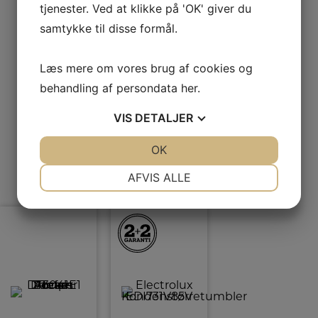
Andre
tjenester. Ved at klikke på 'OK' giver du
samtykke til disse formål.
Læs mere om vores brug af cookies og
kiggede
behandling af persondata
her
.
VIS
DETALJER
også på
JA
NEJ
OK
JA
NEJ
NØDVENDIGE
PRÆFERENCER
AFVIS ALLE
JA
NEJ
JA
NEJ
MARKETING
STATISTIK