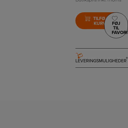
Butikspris inkl. moms
TILFØJ TIL
KURV
FØJ
TIL
FAVORI
LEVERINGSMULIGHEDER