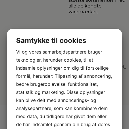
største sortimenter med
alle de kendte
varemærker.
Vi
dækker hele
Samtykke til cookies
DK
Vi og vores samarbejdspartnere bruger
Vælg mellem mange
teknologier, herunder cookies, til at
forskellige
indsamle oplysninger om dig til forskellige
forhandlere i hele landet.
formål, herunder: Tilpasning af annoncering,
bedre brugeroplevelse, funktionalitet,
statistik og marketing. Disse oplysninger
kan blive delt med annoncerings- og
analysepartnere, som kan kombinere dem
med data, du tidligere har givet dem eller
de har indsamlet gennem din brug af deres