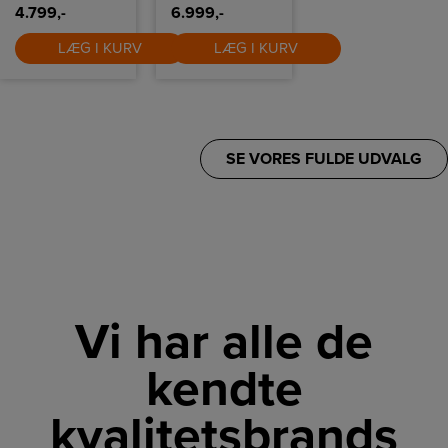
start øger
4.799,-
6.999,-
komforten.
LÆG I KURV
LÆG I KURV
SE VORES FULDE UDVALG
Vi har alle de
kendte
kvalitetsbrands