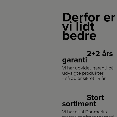
samtidig
giver et
flot
Derfor er
udtryk.
vi lidt
bedre
2+2 års
garanti
Vi har udvidet garanti på
udvalgte produkter
– så du er sikret i 4 år.
Stort
sortiment
Vi har et af Danmarks