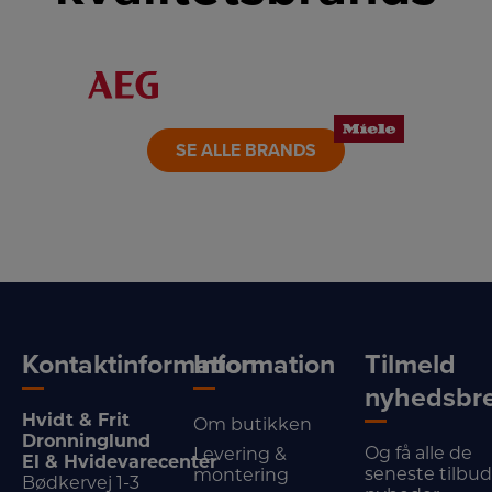
LINK
LINK
LINK
LINK
LINK
LINK
SE ALLE BRANDS
Kontaktinformation
Information
Tilmeld
nyhedsbr
Hvidt & Frit
Om butikken
Dronninglund
Og få alle de
Levering &
El & Hvidevarecenter
seneste tilbu
montering
Bødkervej 1-3