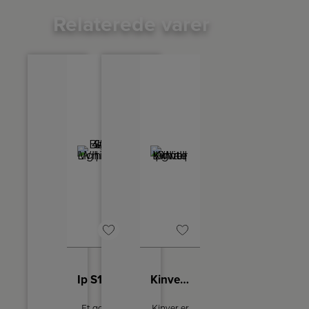
Relaterede varer
Ip S13 40 | Bath Lighting | White
Kinver | Wall Light | White