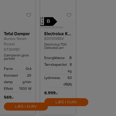
A
B
↑
G
Produktdatablad
Tefal Damper
Electrolux Kondenstørretumbler
Access Steam
EDI731V85V
Pocket
Electrolux 700
DelicateCare
DT3041E1
tørretumbler
med
Damperen giver
Energiklasse
B
varmepumpeteknologi
perfekt
og WiFi-styring.
hverdagsbrug og
Tørrekapacitet
8
Perfekt tørring til
er sikker at bruge
Farve
Grå
sarte tekstiler og
på alle stoffer.
kg
høj
Konstant
20
energieffektivitet.
Lydniveau
63
damp
g/min
dB(A)
Effekt
1300 W
6.999,-
569,-
LÆG I KURV
LÆG I KURV