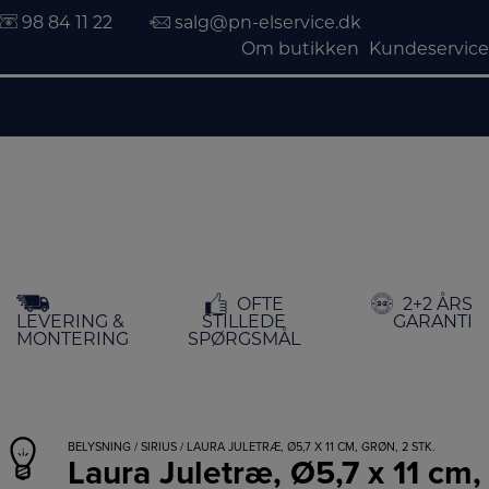
98 84 11 22
salg@pn-elservice.dk
Om butikken
Kundeservice
Hop
OFTE
2+2 ÅRS
til
LEVERING &
STILLEDE
GARANTI
indholdet
MONTERING
SPØRGSMÅL
BELYSNING
/
SIRIUS
/ LAURA JULETRÆ, Ø5,7 X 11 CM, GRØN, 2 STK.
Laura Juletræ, Ø5,7 x 11 cm,