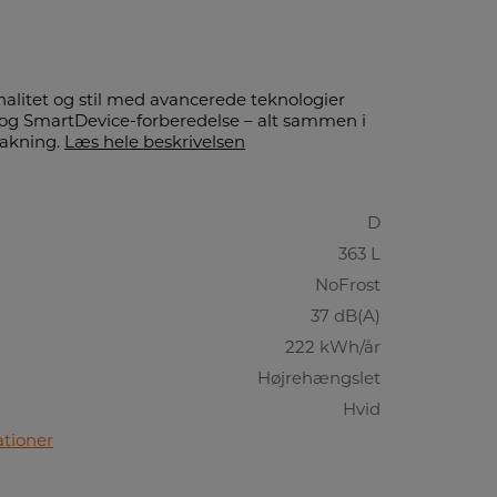
alitet og stil med avancerede teknologier
og SmartDevice-forberedelse – alt sammen i
pakning.
Læs hele beskrivelsen
D
363 L
NoFrost
37 dB(A)
222 kWh/år
Højrehængslet
Hvid
ationer