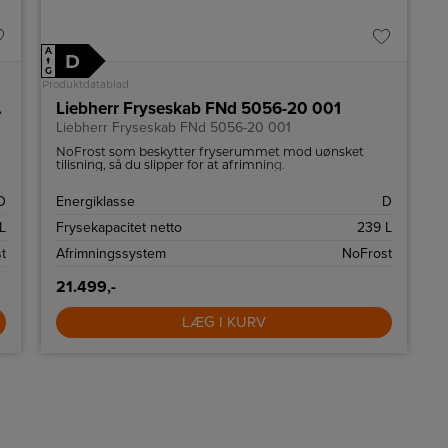
A
D
↑
G
Produktdatablad
-20 001
Liebherr Fryseskab FNd 5056-20 001
Liebherr Fryseskab FNd 5056-20 001
NoFrost som beskytter fryserummet mod uønsket
tilisning, så du slipper for at afrimning.
D
Energiklasse
D
L
Frysekapacitet netto
239 L
t
Afrimningssystem
NoFrost
21.499,-
LÆG I KURV