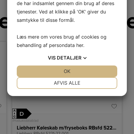
de har indsamlet gennem din brug af deres
re fra Liebh
tjenester. Ved at klikke på 'OK' giver du
samtykke til disse formål.
Læs mere om vores brug af cookies og
behandling af persondata
her
.
VIS
DETALJER
JA
NEJ
OK
JA
NEJ
NØDVENDIGE
PRÆFERENCER
AFVIS ALLE
JA
NEJ
JA
NEJ
MARKETING
STATISTIK
A
D
↑
G
Produktdatablad
Liebherr Køleskab m/fryseboks RBsfd 5221-22 001
Liebherr RBsfd 5221-22 001