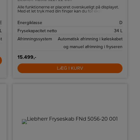
Alle funktionerne er placeret overskueligt på displayet.
Med et let tryk med din finger kan du for eksempel
nemt vælge funktionerne eller kontrollere dit køleskabs
aktuelle temperatur.
E
Energiklasse
D
L
Frysekapacitet netto
34 L
t
Afrimningssystem
Automatisk afrimning i køleskabet
og manuel afrimning i fryseren
15.499,-
LÆG I KURV