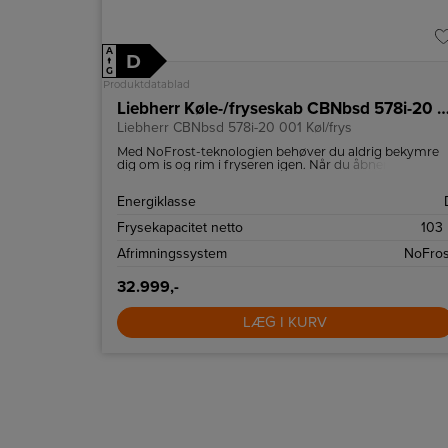
A
D
↑
G
Produktdatablad
Liebherr Køle-/fryseskab CBNbsd 578i
Liebherr CBNbsd 578i-20 001 Køl/frys
Med NoFrost-teknologien behøver du aldrig bekymre
dig om is og rim i fryseren igen. Når du åbner
fryserummet i Liebherr CBNBSD578I, vil du se frosne
fødevarer, men aldrig is og rim.
Energiklasse
Frysekapacitet netto
103 
Afrimningssystem
NoFros
32.999,-
LÆG I KURV