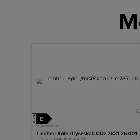
Me
A
E
↑
G
Produktdatablad
Liebherr Køle-/fryseskab CUe 2831-26 001
Liebherr CUE2831-26001