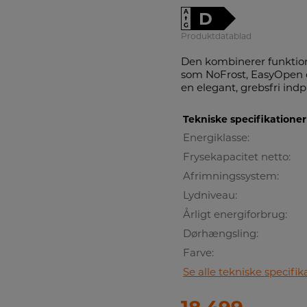
A
D
↑
G
Produktdatablad
Den kombinerer funktion
som NoFrost, EasyOpen 
en elegant, grebsfri ind
Tekniske specifikationer
Energiklasse:
Frysekapacitet netto:
Afrimningssystem:
Lydniveau:
Årligt energiforbrug:
Dørhængsling:
Farve:
Se alle tekniske specifik