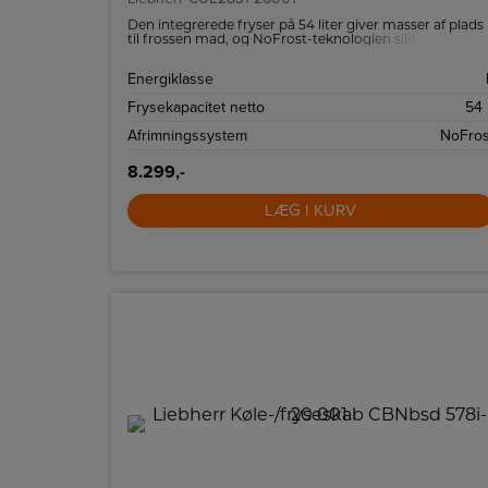
Den integrerede fryser på 54 liter giver masser af plads
til frossen mad, og NoFrost-teknologien sikrer, at du
aldrig behøver at bekymre dig om afrimning.
Energiklasse
Frysekapacitet netto
54 
Afrimningssystem
NoFros
8.299,-
LÆG I KURV