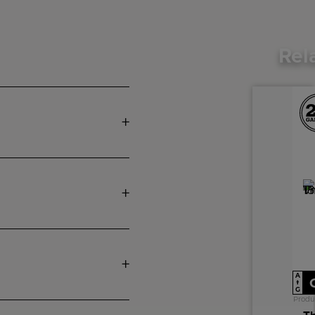
Rel
A
↑
G
Produ