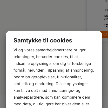
1
Ru
vi
17
pl
f
LÆG
id
s
Samtykke til cookies
vi
Vi og vores samarbejdspartnere bruger
teknologier, herunder cookies, til at
indsamle oplysninger om dig til forskellige
formål, herunder: Tilpasning af annoncering,
bedre brugeroplevelse, funktionalitet,
statistik og marketing. Disse oplysninger
kan blive delt med annoncerings- og
analysepartnere, som kan kombinere dem
med data, du tidligere har givet dem eller