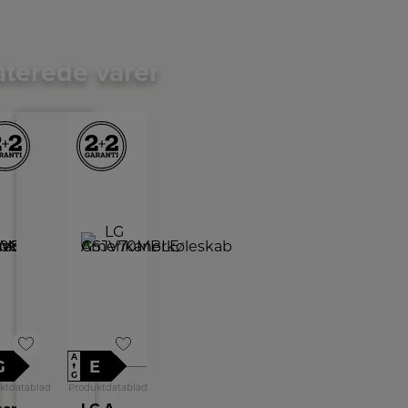
aterede varer
A
G
E
↑
G
ktdatablad
Produktdatablad