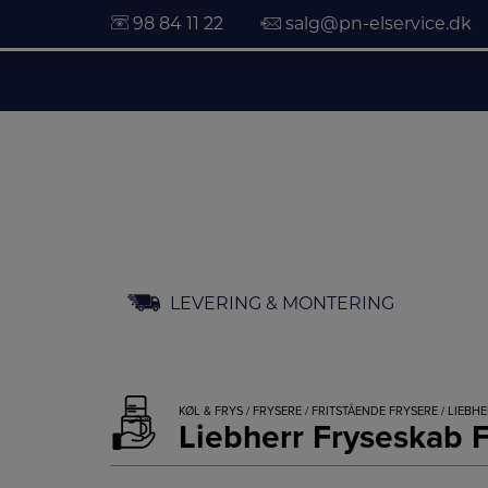
98 84 11 22
salg@pn-elservice.dk
Hop
LEVERING & MONTERING
til
indholdet
KØL & FRYS
/
FRYSERE
/
FRITSTÅENDE FRYSERE
/ LIEBH
Liebherr Fryseskab 