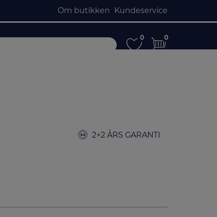
Om butikken
Kundeservice
0
0
0
0
2+2 ÅRS GARANTI