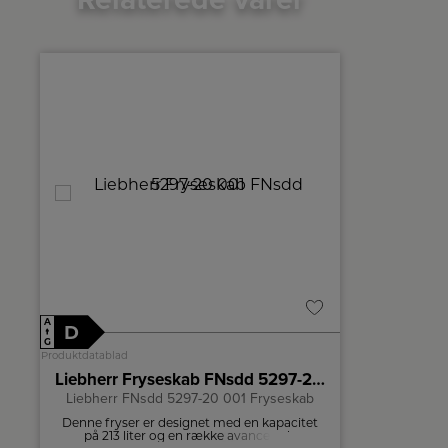
A
A
D
E
↑
↑
G
G
Produktdatablad
Produktdatablad
Liebherr Fryseskab FNsdd 5297-20 001
Samsun
Liebherr FNsdd 5297-20 001 Fryseskab
Denne fryser er designet med en kapacitet
Nyd for
t
på 213 liter og en række avancerede
samme. Den