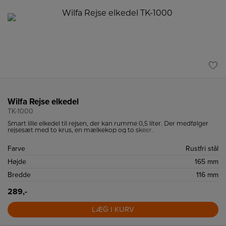
Wilfa Rejse elkedel
TK-1000
Smart lille elkedel til rejsen, der kan rumme 0,5 liter. Der medfølger
rejsesæt med to krus, en mælkekop og to skeer.
Farve
Rustfri stål
Højde
165 mm
Bredde
116 mm
289,-
LÆG I KURV