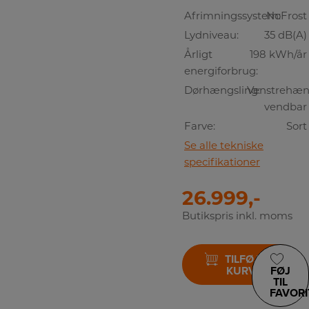
Afrimningssystem:
NoFrost
Lydniveau:
35 dB(A)
Årligt
198 kWh/år
energiforbrug:
Dørhængsling:
Venstrehæng
vendbar
Farve:
Sort
Se alle tekniske
specifikationer
26.999,-
Butikspris inkl. moms
TILFØJ TIL
KURV
FØJ
TIL
FAVORI