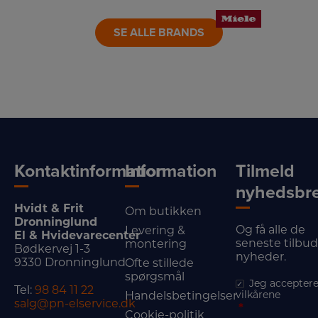
SE ALLE BRANDS
Kontaktinformation
Information
Tilmeld
nyhedsbr
Hvidt & Frit
Om butikken
Dronninglund
Og få alle de
Levering &
El & Hvidevarecenter
seneste tilbu
montering
Bødkervej 1-3
nyheder.
9330 Dronninglund
Ofte stillede
spørgsmål
Jeg acceptere
Tel:
98 84 11 22
vilkårene
Handelsbetingelser
salg@pn-elservice.dk
*
Cookie-politik