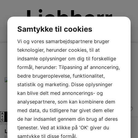
Liebherr
Samtykke til cookies
Vi og vores samarbejdspartnere bruger
teknologier, herunder cookies, til at
indsamle oplysninger om dig til forskellige
formål, herunder: Tilpasning af annoncering,
bedre brugeroplevelse, funktionalitet,
statistik og marketing. Disse oplysninger
kan blive delt med annoncerings- og
analysepartnere, som kan kombinere dem
med data, du tidligere har givet dem eller
A
E
↑
de har indsamlet gennem din brug af deres
G
Produktdatablad
tjenester. Ved at klikke på 'OK' giver du
Liebherr Køle-/fryseskab CUe 2831-26 001
samtykke til disse formål.
Liebherr CUE2831-26001