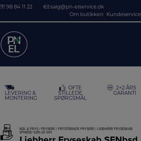
98 84 11 22
salg@pn-elservice.dk
Om butikken
Kundeservice
Hop
OFTE
2+2 ÅRS
til
LEVERING &
STILLEDE
GARANTI
indholdet
MONTERING
SPØRGSMÅL
KØL & FRYS
/
FRYSERE
/
FRITSTÅENDE FRYSERE
/ LIEBHERR FRYSESKAB
SFNBSD 529I-20 001
Liebherr Fryseskab SFNbsd