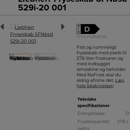
529i-20 001
A
D
↑
G
Produktdatablad
Flot og rummeligt
fryseskab med plads til
278 liter frostvarer og
med indbygget
ismaskine og beholder.
Med NoFrost skal du
aldrig afrime det.
Læs
hele beskrivelsen
Tekniske
specifikationer
Energiklasse:
D
Frysekapacitet
278 L
netto: