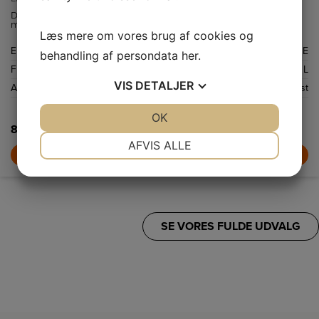
Den integrerede fryser på 54 liter giver masser af plads til frossen
mad, og NoFrost-teknologien sikrer, at du aldrig behøver at bekymre
Læs mere om vores brug af cookies og
dig om afrimning.
Energiklasse
E
behandling af persondata
her
.
Frysekapacitet netto
54 L
VIS
DETALJER
Afrimningssystem
NoFrost
JA
NEJ
OK
JA
NEJ
8.299,-
NØDVENDIGE
PRÆFERENCER
AFVIS ALLE
LÆG I KURV
JA
NEJ
JA
NEJ
MARKETING
STATISTIK
SE VORES FULDE UDVALG