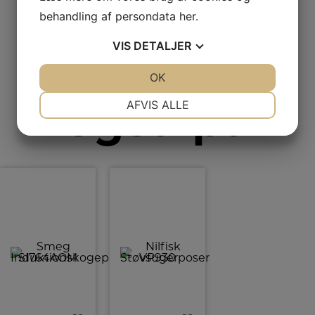
behandling af persondata
her
.
kiggede
VIS
DETALJER
JA
NEJ
OK
JA
NEJ
også på
NØDVENDIGE
PRÆFERENCER
AFVIS ALLE
JA
NEJ
JA
NEJ
MARKETING
STATISTIK