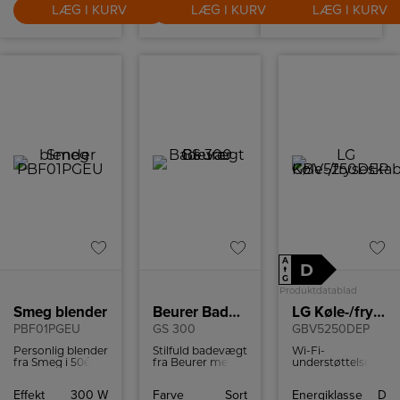
LÆG I KURV
sjovere at lave
LÆG I KURV
LÆG I KURV
mad.
A
D
↑
G
Produktdatablad
Smeg blender
Beurer Badevægt
LG Køle-/fryseskab
PBF01PGEU
GS 300
GBV5250DEP
Personlig blender
Stilfuld badevægt
Wi-Fi-
fra Smeg i 50ér
fra Beurer med
understøttelse,
stil med to
letlæseligt LCD-
med en
Bottles-To-Go og
display, non-slip
kompatibel
Effekt
300 W
Farve
Sort
Energiklasse
D
to hastigheder.
silikoneoverflade
smartphone og