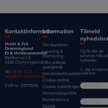
Kontaktinformation
Information
Tilmeld
nyhedsbr
Hvidt & Frit
Om butikken
Dronninglund
Og få alle de
Levering &
El & Hvidevarecenter
seneste tilbu
montering
Bødkervej 1-3
nyheder.
9330 Dronninglund
Ofte stillede
spørgsmål
Jeg acceptere
Tel:
98 84 11 22
vilkårene
Handelsbetingelser
salg@pn-elservice.dk
*
Cookie-politik
CVR nr.: 33773595
Cookie indstillinger
Persondatapolitik
*
Kundeservice
Digital