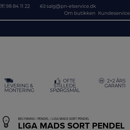
98 84 11 22
salg@pn-elservice.dk
Om butikken
Kundeservice
Hop
OFTE
2+2 ÅRS
til
LEVERING &
STILLEDE
GARANTI
indholdet
MONTERING
SPØRGSMÅL
BELYSNING
/
PENDEL
/ LIGA MADS SORT PENDEL
LIGA MADS SORT PENDEL