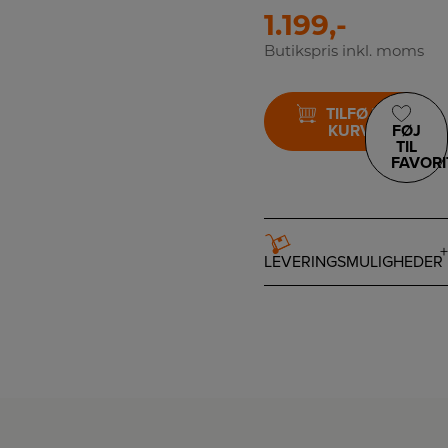
1.199,-
Butikspris inkl. moms
TILFØJ TIL
KURV
FØJ
TIL
FAVORI
LEVERINGSMULIGHEDER