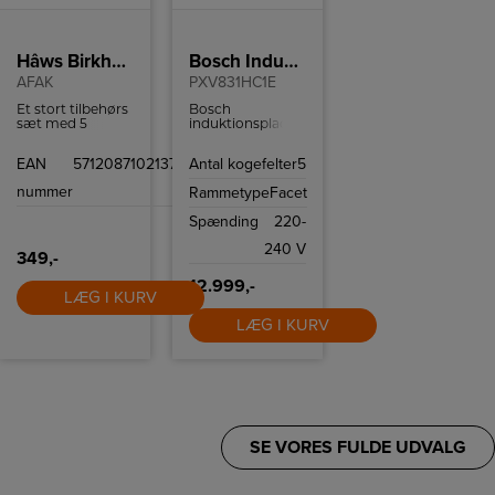
Hâws Birkholm Airfryer Tilbehørssæt
Bosch Induktionskogeplade
AFAK
PXV831HC1E
Et stort tilbehørs
Bosch
sæt med 5
induktionsplade
forskellige slags
med 5 kogefelter,
forme til
flexzone og
EAN
5712087102137
Antal kogefelter
5
airfryeren.
Home Connect.
nummer
Rammetype
Facet
Spænding
220-
240 V
349,-
12.999,-
LÆG I KURV
LÆG I KURV
SE VORES FULDE UDVALG