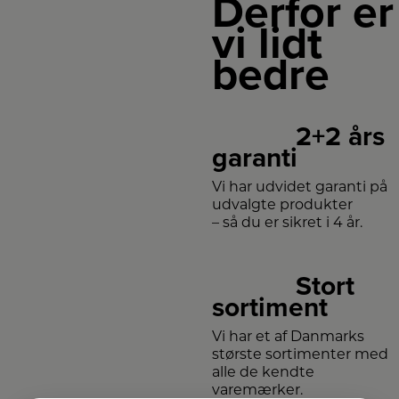
Derfor er
lyset
præcist
vi lidt
og
fornemt
ud af
bedre
lampen.
2+2 års
garanti
Vi har udvidet garanti på
udvalgte produkter
– så du er sikret i 4 år.
Stort
sortiment
Vi har et af Danmarks
største sortimenter med
alle de kendte
varemærker.