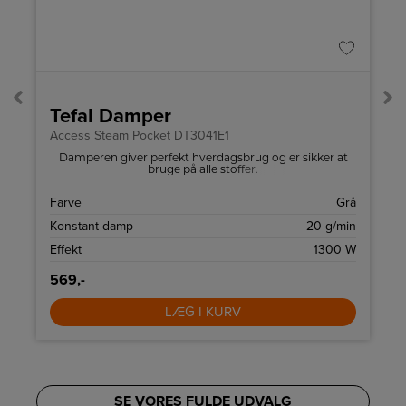
A
↑
G
Pro
Tefal Damper
Access Steam Pocket DT3041E1
Damperen giver perfekt hverdagsbrug og er sikker at
r
bruge på alle stoffer.
A
Farve
Grå
g
Konstant damp
20 g/min
0
Effekt
1300 W
569,-
LÆG I KURV
SE VORES FULDE UDVALG