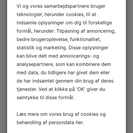
Vi og vores samarbejdspartnere bruger
teknologier, herunder cookies, til at
indsamle oplysninger om dig til forskellige
formål, herunder: Tilpasning af annoncering,
bedre brugeroplevelse, funktionalitet,
Derfor er vi lidt bedre
statistik og marketing. Disse oplysninger
kan blive delt med annoncerings- og
2+2 års garanti
analysepartnere, som kan kombinere dem
Vi har udvidet garanti på udvalgte produkter
med data, du tidligere har givet dem eller
– så du er sikret i 4 år.
de har indsamlet gennem din brug af deres
tjenester. Ved at klikke på 'OK' giver du
Stort sortiment
samtykke til disse formål.
Vi har et af Danmarks største sortimenter med alle de
kendte varemærker.
Læs mere om vores brug af cookies og
behandling af persondata
her
.
Vi dækker hele DK