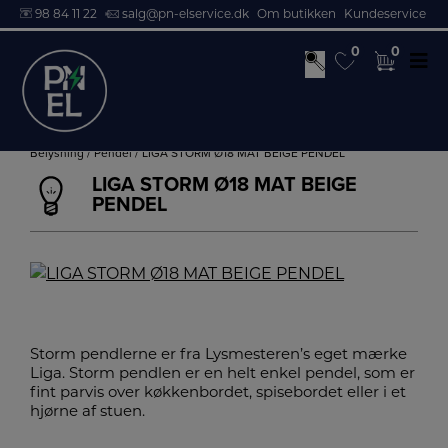
98 84 11 22
salg@pn-elservice.dk
Om butikken
Kundeservice
0
0
0
0
Hop
til
Belysning
/
Pendel
/ LIGA STORM Ø18 MAT BEIGE PENDEL
indholdet
LIGA STORM Ø18 MAT BEIGE
PENDEL
Storm pendlerne er fra Lysmesteren’s eget mærke
Liga. Storm pendlen er en helt enkel pendel, som er
fint parvis over køkkenbordet, spisebordet eller i et
hjørne af stuen.