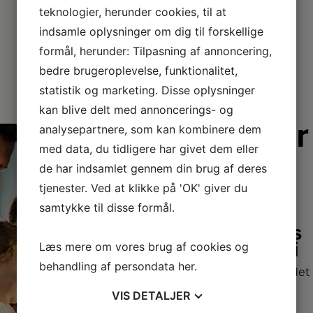
teknologier, herunder cookies, til at
indsamle oplysninger om dig til forskellige
formål, herunder: Tilpasning af annoncering,
bedre brugeroplevelse, funktionalitet,
statistik og marketing. Disse oplysninger
kan blive delt med annoncerings- og
Derfor er
analysepartnere, som kan kombinere dem
vi lidt
med data, du tidligere har givet dem eller
de har indsamlet gennem din brug af deres
bedre
tjenester. Ved at klikke på 'OK' giver du
samtykke til disse formål.
2+2 års
garanti
Læs mere om vores brug af cookies og
behandling af persondata
her
.
Vi har udvidet
garanti på
VIS
DETALJER
udvalgte produkter