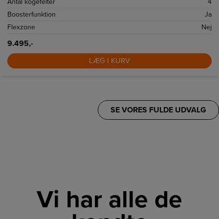
Antal kogefelter
4
Boosterfunktion
Ja
Flexzone
Nej
9.495,-
LÆG I KURV
SE VORES FULDE UDVALG
Vi har alle de