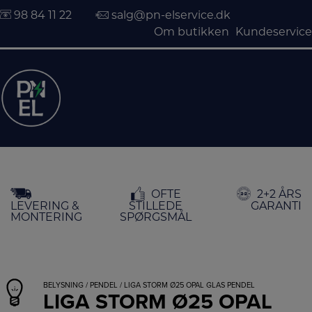
98 84 11 22
salg@pn-elservice.dk
Om butikken
Kundeservice
Hop
OFTE
2+2 ÅRS
til
LEVERING &
STILLEDE
GARANTI
indholdet
MONTERING
SPØRGSMÅL
BELYSNING
/
PENDEL
/ LIGA STORM Ø25 OPAL GLAS PENDEL
LIGA STORM Ø25 OPAL