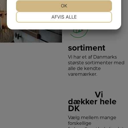
– så du er sikret i 4 år.
JA
NEJ
OK
JA
NEJ
NØDVENDIGE
PRÆFERENCER
AFVIS ALLE
Stort
JA
NEJ
JA
NEJ
MARKETING
STATISTIK
sortiment
Vi har et af Danmarks
største sortimenter med
alle de kendte
varemærker.
Vi
dækker hele
DK
Vælg mellem mange
forskellige