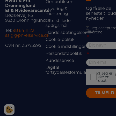
Hvidt & Frit
Om butikken
Dronninglund
Og få alle de
Levering &
El & Hvidevarecenter
seneste tilbu
montering
Bødkervej 1-3
nyheder.
9330 Dronninglund
Ofte stillede
spørgsmål
Jeg acceptere
Tel:
98 84 11 22
vilkårene
Handelsbetingelser
salg@pn-elservice.dk
*
Cookie-politik
CVR nr.: 33773595
Cookie indstillinger
Persondatapolitik
*
Kundeservice
Digital
fortrydelsesformular
Jeg er
ikke en
robot