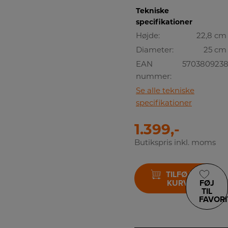
Tekniske
specifikationer
Højde:
22,8 cm
Diameter:
25 cm
EAN
5703809238
nummer:
Se alle tekniske
specifikationer
1.399,-
Butikspris inkl. moms
TILFØJ TIL
KURV
FØJ
TIL
FAVORI