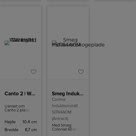
hvilket
garanterer en
effektiv
udnyttelse af
energien.
Canto 2 | Wall Light | Galvanized
Smeg Induktionskogeplade SI764AOM
Cortina
Induktionshäll
Uanset om
Canto 2 placeres
SI764AOM
inde eller ude,
(Antracit)
giver lampen en
Højde
10,4 cm
helt speciel
Med Smeg
lysoplevelse.
Bredde
8,7 cm
Colonial 60 cm
induktionskogeplade