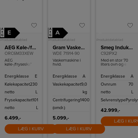
A
A
E
A
↑
↑
A
G
G
Produktdatablad
Produktdatablad
Produktdatablad
AEG Køle-/fryseskab
Gram Vaskemaskine
Smeg Induktionskomfur
ORC6M33XEW
WDE 71914-90
C92IPX2
AEG
Vaskemaskine i
Med en stor 70
køle-/fryseskab
hvid.
liters ovn og en
med NoFrost.
Vaskekapacitet 9
mindre 35 liters
kg. Display med
ovn, begge
Energiklasse
E
Energiklasse
A
Energiklasse
A
tidsforskudt start
udstyret til at
og
håndtere en
Kølekapacitet
230
Vaskekapacitet
9,0
Ovnrum
70
resttidsindikation.
varieret menu.
AutoDosePro for
Den store ovn er
netto
L
kg
netto
L
automatisk
en varmluftsovn
sæbedosering.
til jævn
Frysekapacitet
101
Centrifugering
1400
Selvrenstype
Pyroly
varmefordeling,
mens den ekstra
netto
L
(omdr.)
ovn er traditionel,
42.999,-
perfekt til retter,
6.499,-
5.099,-
der kræver en
LÆG I KUR
mere rettet
varme. Begge
LÆG I KURV
LÆG I KURV
ovne er
klassificeret med
energiklasse A,