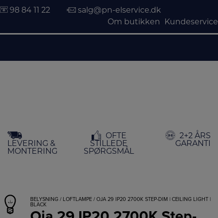
98 84 11 22
salg@pn-elservice.dk
Om butikken
Kundeservice
Hop
OFTE
2+2 ÅRS
til
LEVERING &
STILLEDE
GARANTI
indholdet
MONTERING
SPØRGSMÅL
BELYSNING
/
LOFTLAMPE
/ OJA 29 IP20 2700K STEP-DIM | CEILING LIGHT |
BLACK
Oja 29 IP20 2700K Step-