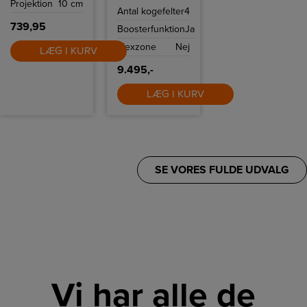
Projektion
10 cm
SI764AOM kan
Antal kogefelter
4
du tilberede mad
på ingen tid
739,95
Boosterfunktion
Ja
takket være 4
induktionszoner
Flexzone
Nej
og flere intuitive
LÆG I KURV
funktioner som
Quickstart og
9.495,-
Powerboost.
LÆG I KURV
SE VORES FULDE UDVALG
Vi har alle de