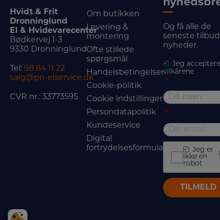
nyhedsbr
Hvidt & Frit
Om butikken
Dronninglund
Og få alle de
Levering &
El & Hvidevarecenter
seneste tilbu
montering
Bødkervej 1-3
nyheder.
9330 Dronninglund
Ofte stillede
spørgsmål
Jeg acceptere
Tel:
98 84 11 22
vilkårene
Handelsbetingelser
salg@pn-elservice.dk
*
Cookie-politik
CVR nr.: 33773595
Cookie indstillinger
Persondatapolitik
*
Kundeservice
Digital
fortrydelsesformular
Jeg er
ikke en
robot