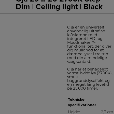
Dim | Ceiling light | Black
Oja er en universelt
anvendelig ultraflad
loftslampe med
integreret LED- og
Moodmaker™-
funktionalitet, der giver
dig mulighed for at
dæmpe lyset i tre trin
med din almindelige
vægkontakt.
Oja har et behageligt
varmt-hvidt lys (2700K),
smuk
baggrundslyseffekt og
en meget lang levetid
på 25.000 timer.
Tekniske
specifikationer
Højde:
2,3 cm