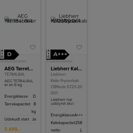
A
A
D
A+++
↑
↑
G
G
Produktdatablad
Produktdatablad
AEG Tørretumbler
Liebherr Køle-/fryseskab CBNsda 5723-20 001
TE784L84L
Liebherr
Køle-/fryseskab
AEG TE784L84L
er en 8 kg
CBNsda 5723-20
varmepumpe-
001
tørretumbler
Energiklasse
D
med SensiDry,
Liebherr har
lav temperatur
Tørrekapacitet
8
udstyret skabet
og ProTex-
med NoFrost-
tromle.
kg
teknologi, så du
Energiklasse
A+++
slipper for
Udskudt start
Ja
afrimning. LED-
Kølekapacitet
258
belysning sikrer
et godt overblik i
5.499,-
netto
L
hele skabet, og