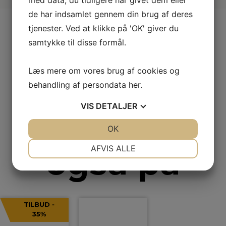
med data, du tidligere har givet dem eller
de har indsamlet gennem din brug af deres
tjenester. Ved at klikke på 'OK' giver du
samtykke til disse formål.
Andre
Læs mere om vores brug af cookies og
behandling af persondata
her
.
kiggede
VIS
DETALJER
JA
NEJ
OK
JA
NEJ
NØDVENDIGE
PRÆFERENCER
også på
AFVIS ALLE
JA
NEJ
JA
NEJ
MARKETING
STATISTIK
TILBUD -
35%