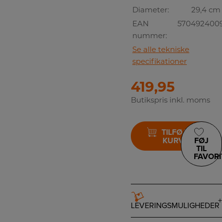
Diameter:
29,4 cm
EAN
5704924009
nummer:
Se alle tekniske
specifikationer
419,95
Butikspris inkl. moms
TILFØJ TIL
KURV
FØJ
TIL
FAVORI
LEVERINGSMULIGHEDER