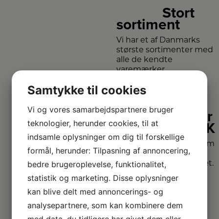
Stort
sortiment
Vi har et af Danmarks
største sortimenter med
alle de kendte
varemærker.
Samtykke til cookies
Vi
Vi og vores samarbejdspartnere bruger
dækker
teknologier, herunder cookies, til at
hele DK
indsamle oplysninger om dig til forskellige
Vælg mellem
formål, herunder: Tilpasning af annoncering,
mange forskellige
bedre brugeroplevelse, funktionalitet,
forhandlere i hele landet.
statistik og marketing. Disse oplysninger
kan blive delt med annoncerings- og
analysepartnere, som kan kombinere dem