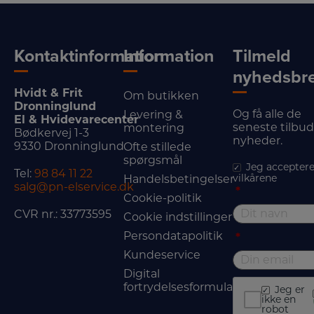
Kontaktinformation
Information
Tilmeld
nyhedsbr
Hvidt & Frit
Om butikken
Dronninglund
Og få alle de
Levering &
El & Hvidevarecenter
seneste tilbu
montering
Bødkervej 1-3
nyheder.
9330 Dronninglund
Ofte stillede
spørgsmål
Jeg acceptere
Tel:
98 84 11 22
vilkårene
Handelsbetingelser
salg@pn-elservice.dk
*
Cookie-politik
CVR nr.: 33773595
Cookie indstillinger
Persondatapolitik
*
Kundeservice
Digital
fortrydelsesformular
Jeg er
ikke en
robot