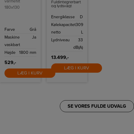
värmefilt
Fuldintegrerbart
og lydsvagt
180x130
køleskab med
moderne
Energiklasse
D
funktioner. Med
EasyFresh,
Kølekapacitet
309
PowerCooling og
Farve
Grå
SmartDevice-
netto
L
kompatibilitet
Maskine
Ja
kombinerer det
Lydniveau
33
praktisk
vaskbart
anvendelighed
dB(A)
med avanceret
Højde
1800 mm
teknologi og høj
brugervenlighed.
13.499,-
529,-
LÆG I KURV
LÆG I KURV
SE VORES FULDE UDVALG