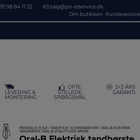
98 84 11 22
salg@pn-elservice.dk
Om butikken
Kundeservice
Hop
OFTE
2+2 ÅRS
til
LEVERING &
STILLEDE
GARANTI
indholdet
MONTERING
SPØRGSMÅL
PERSONLIG PLEJE
/
TANDPLEJE
/
ELTANDBØRSTER
/ ORAL-B ELEKTRISK
TANDBØRSTE ORAL-B VITALITY KIDS SPIDER
Oral-B Elektrisk tandbørste