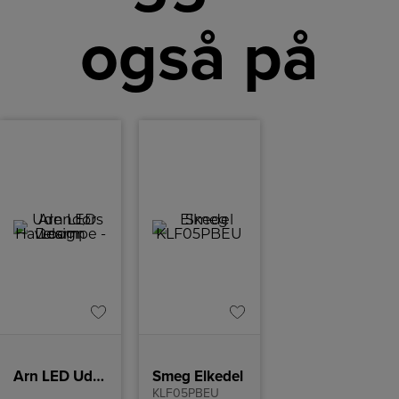
også på
Arn LED Udendørs Havelampe – Loom Design
Smeg Elkedel
KLF05PBEU