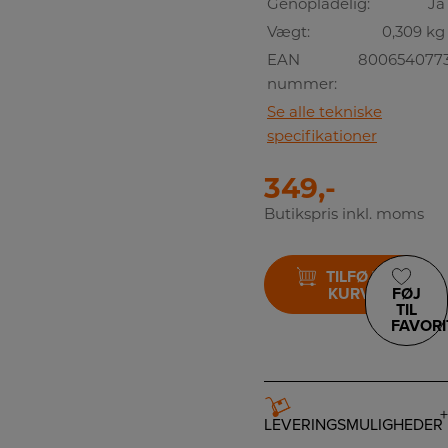
Genopladelig:
Ja
Vægt:
0,309 kg
EAN
800654077
nummer:
Se alle tekniske
specifikationer
349,-
Butikspris inkl. moms
TILFØJ TIL
KURV
FØJ
TIL
FAVORI
LEVERINGSMULIGHEDER