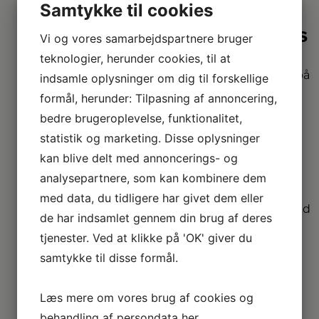
Samtykke til cookies
2+2 års
Vi og vores samarbejdspartnere bruger
garanti
teknologier, herunder cookies, til at
Vi har udvidet garanti på
indsamle oplysninger om dig til forskellige
udvalgte produkter
formål, herunder: Tilpasning af annoncering,
– så du er sikret i 4 år.
bedre brugeroplevelse, funktionalitet,
statistik og marketing. Disse oplysninger
Stort
kan blive delt med annoncerings- og
sortiment
analysepartnere, som kan kombinere dem
Vi har et af Danmarks
med data, du tidligere har givet dem eller
største sortimenter med
de har indsamlet gennem din brug af deres
alle de kendte
tjenester. Ved at klikke på 'OK' giver du
varemærker.
samtykke til disse formål.
Vi
Læs mere om vores brug af cookies og
dækker hele
behandling af persondata
her
.