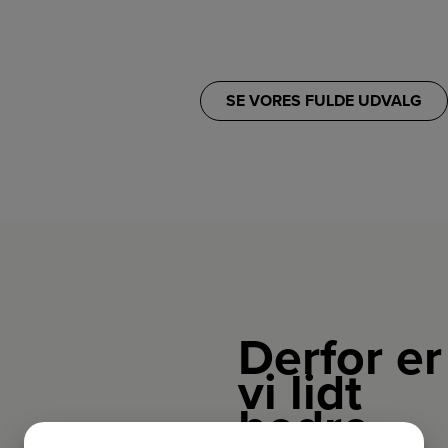
SE VORES FULDE UDVALG
Derfor er
vi lidt
bedre