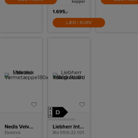
kopper
stemning man
ønsker i rummet.
1.695,-
Vegas har en max
højde på 140
cm.Fåes i fleres
LÆG I KURV
farver og
modeller.
A
D
↑
G
Produktdatablad
Nedis Velvære Elektrisk Varmetæppe180x130
Liebherr Integrerbart køleskab IRd 5100 Pure
Elektrisk
IRd 5100-22 001