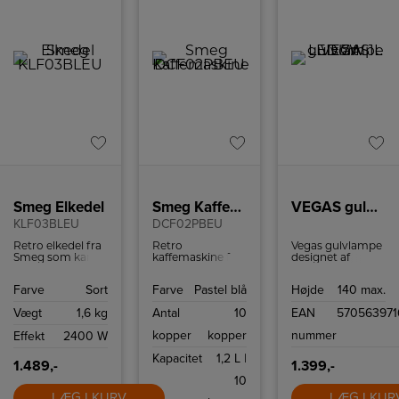
god,
stemningsfuld
belysning.
Smeg Elkedel
Smeg Kaffemaskine
VEGAS gulvlampe LED 7W 1L sort
KLF03BLEU
DCF02PBEU
Retro elkedel fra
Retro
Vegas gulvlampe
Smeg som kan
kaffemaskine fra
designet af
indeholde 1,7 liter
Smeg med
Michael
og har
kapacitet på op
Waltersdorff, er
Farve
Sort
Farve
Pastel blå
Højde
140 max.
tørkogningssikring
til 10 kopper
med integreret
samt autosluk
kaffe.
LED og
Vægt
1,6 kg
Antal
10
EAN
57056397
ved 100ºC.
lysdæmper. Giver
et fantastisk flot
kopper
kopper
nummer
Effekt
2400 W
lys og med sine 7
watt kan det
Kapacitet
1,2 L |
være en fordel at
1.489,-
1.399,-
kunne dæmpe
10
lyset til lige
LÆG I KURV
nøjagtig den
LÆG I KUR