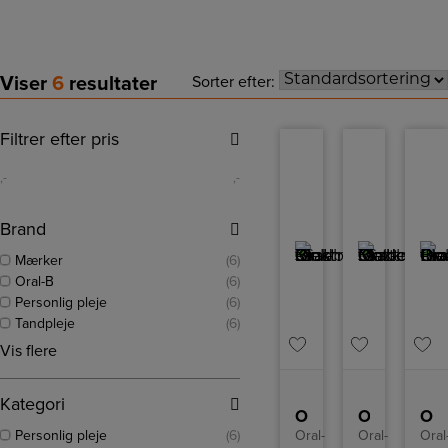
Viser
6
resultater
Sorter efter:
Filtrer efter pris
,-
,-
Brand
Mærker
(6)
Oral-B
(6)
Personlig pleje
(6)
Tandpleje
(6)
Vis flere
Kategori
Oral-B Elektrisk tandbørste
Oral-B Elektrisk tandbørste
Oral-B Elektrisk tandbørste
Personlig pleje
(6)
Oral-
Oral-
Oral