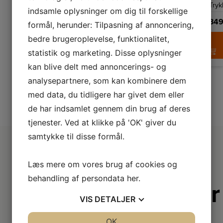
1
1
børster
en
Trykkontrolsy
Tryk
oplader,
opla
indsamle oplysninger om dig til forskellige
elektrisk
1
1
Trykkontrolsystem
Ja
tandbørste,
børstehoved
bør
349,-
349
formål, herunder: Tilpasning af annoncering,
der
og
og
giver
499,-
1
1
dig
bedre brugeroplevelse, funktionalitet,
rejsetaske
LÆG I K
rejs
en
med
me
professionel
LÆG I KURV
statistik og marketing. Disse oplysninger
Frost
Spi
og
design.
desi
skånsom
kan blive delt med annoncerings- og
rensning
af
analysepartnere, som kan kombinere dem
dine
tænder.
med data, du tidligere har givet dem eller
de har indsamlet gennem din brug af deres
tjenester. Ved at klikke på 'OK' giver du
samtykke til disse formål.
Læs mere om vores brug af cookies og
behandling af persondata
her
.
Derfor er
VIS
DETALJER
vi lidt
JA
NEJ
OK
JA
NEJ