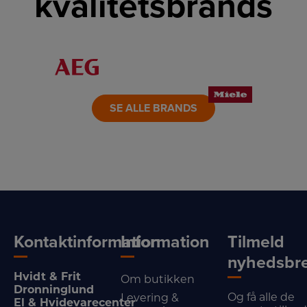
kvalitetsbrands
LINK
LINK
LINK
LINK
LINK
LINK
SE ALLE BRANDS
Kontaktinformation
Information
Tilmeld
nyhedsbr
Hvidt & Frit
Om butikken
Dronninglund
Og få alle de
Levering &
El & Hvidevarecenter