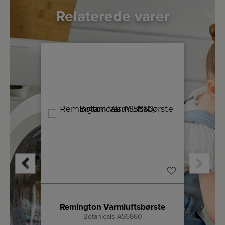
Relaterede varer
ste
Remington Varmluftsbørste
oise
Botanicals AS5860