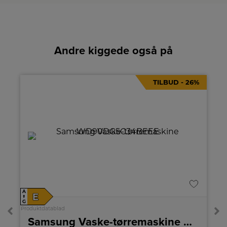
Andre kiggede også på
TILBUD - 26%
A
E
↑
G
Produktdatablad
Samsung Vaske-tørremaskine WD90DG5G34BEEE