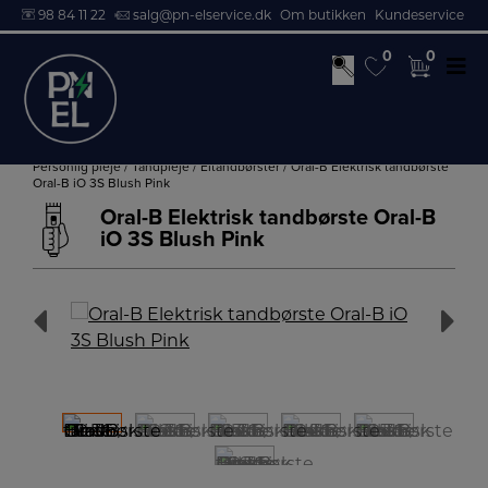
98 84 11 22
salg@pn-elservice.dk
Om butikken
Kundeservice
0
0
0
0
Hop
til
Personlig pleje
/
Tandpleje
/
Eltandbørster
/ Oral-B Elektrisk tandbørste
Oral-B iO 3S Blush Pink
indholdet
Oral-B Elektrisk tandbørste Oral-B
iO 3S Blush Pink