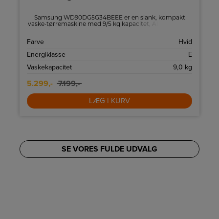
e
Samsung WD90DG5G34BEEE er en slank, kompakt
l
vaske‑tørremaskine med 9/5 kg kapacitet, AI Ecobubble
og Hygiene Steam. Super Speed, Air Wash, 1400 omdr.
og Wi‑Fi giver hurtig, skånsom og smart hverdagsvask.
t
Farve
Hvid
4
Energiklasse
E
a
Vaskekapacitet
9,0 kg
5.299,-
7.199,-
LÆG I KURV
SE VORES FULDE UDVALG