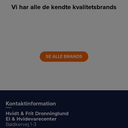
Vi har alle de kendte kvalitetsbrands
LINK
LINK
LINK
LINK
LINK
LINK
SE ALLE BRANDS
Kontaktinformation
Hvidt & Frit Dronninglund
El & Hvidevarecenter
Bødkervej 1-3