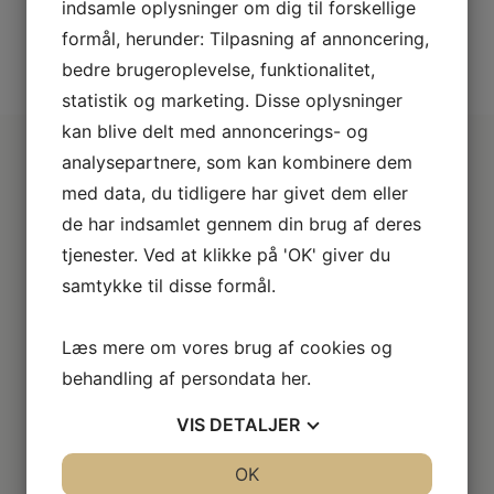
indsamle oplysninger om dig til forskellige
formål, herunder: Tilpasning af annoncering,
SE VORES FULDE UDVALG
bedre brugeroplevelse, funktionalitet,
statistik og marketing. Disse oplysninger
kan blive delt med annoncerings- og
analysepartnere, som kan kombinere dem
med data, du tidligere har givet dem eller
Derfor er vi lidt bedre
de har indsamlet gennem din brug af deres
tjenester. Ved at klikke på 'OK' giver du
2+2 års garanti
samtykke til disse formål.
Vi har udvidet garanti på udvalgte produkter
– så du er sikret i 4 år.
Læs mere om vores brug af cookies og
behandling af persondata
her
.
Stort sortiment
Vi har et af Danmarks største sortimenter med alle de
VIS
DETALJER
kendte varemærker.
JA
NEJ
OK
JA
NEJ