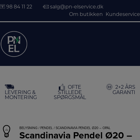
98 84 11 22
salg@pn-elservice.dk
Om butikken
Kundeservice
Hop
OFTE
2+2 ÅRS
til
LEVERING &
STILLEDE
GARANTI
indholdet
MONTERING
SPØRGSMÅL
BELYSNING
/
PENDEL
/ SCANDINAVIA PENDEL Ø20 – OPAL
Scandinavia Pendel Ø20 –