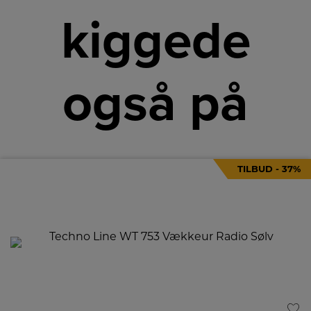
kiggede
også på
TILBUD - 37%