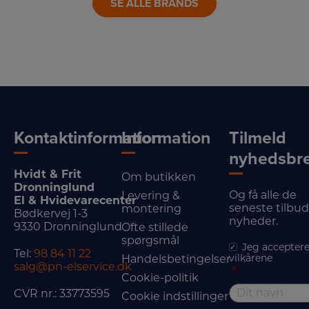
SE ALLE BRANDS
Kontaktinformation
Information
Tilmeld
nyhedsbr
Hvidt & Frit
Om butikken
Dronninglund
Og få alle de
Levering &
El & Hvidevarecenter
seneste tilbu
montering
Bødkervej 1-3
nyheder.
9330 Dronninglund
Ofte stillede
spørgsmål
Jeg acceptere
Tel:
98 84 11 22
vilkårene
Handelsbetingelser
salg@pn-elservice.dk
*
Cookie-politik
CVR nr.: 33773595
Cookie indstillinger