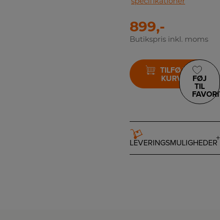
specifikationer
899,-
Butikspris inkl. moms
TILFØJ TIL
KURV
FØJ
TIL
FAVORI
LEVERINGSMULIGHEDER