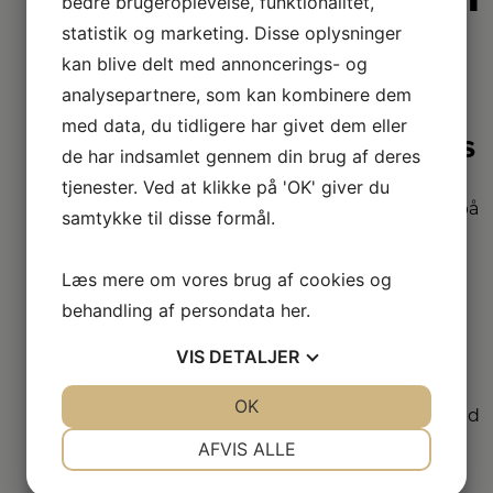
bedre brugeroplevelse, funktionalitet,
vi lidt
statistik og marketing. Disse oplysninger
bedre
kan blive delt med annoncerings- og
analysepartnere, som kan kombinere dem
med data, du tidligere har givet dem eller
2+2 års
de har indsamlet gennem din brug af deres
garanti
tjenester. Ved at klikke på 'OK' giver du
Vi har udvidet garanti på
samtykke til disse formål.
udvalgte produkter
– så du er sikret i 4 år.
Læs mere om vores brug af cookies og
behandling af persondata
her
.
Stort
sortiment
VIS
DETALJER
Vi har et af Danmarks
JA
NEJ
OK
JA
NEJ
største sortimenter med
alle de kendte
NØDVENDIGE
PRÆFERENCER
AFVIS ALLE
varemærker.
JA
NEJ
JA
NEJ