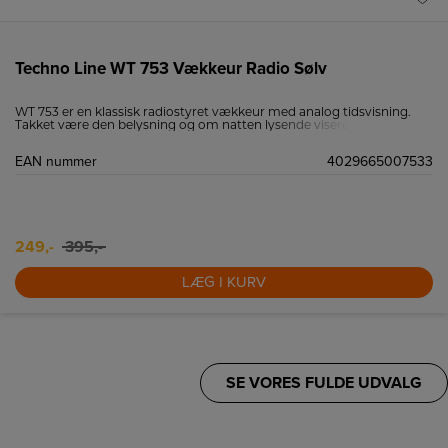
Techno Line WT 753 Vækkeur Radio Sølv
WT 753 er en klassisk radiostyret vækkeur med analog tidsvisning.
Takket være den belysning og om natten lysende visere er
klokkeslættet også let aflæses i mørke.
EAN nummer
4029665007533
249,-
395,-
LÆG I KURV
SE VORES FULDE UDVALG