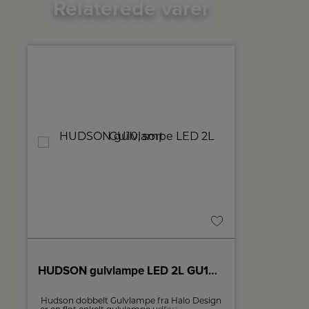
Relaterede varer
HUDSON gulvlampe LED 2L GU10, sort
VEGAS g
Hudson dobbelt Gulvlampe fra Halo Design
Vegas g