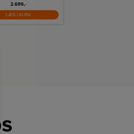
ugning, til både tørre og våde
2.699,-
2.400,-
 Med denne maskine kan du nemt
t fra tæpper og møbler til hårde
LÆG I KURV
LÆG I KURV
 fliser, natursten og linoleum
ps