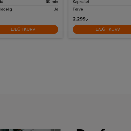
id
60 min
Kapacitet
adelig
Ja
Farve
2.299,-
LÆG I KURV
LÆG I KURV