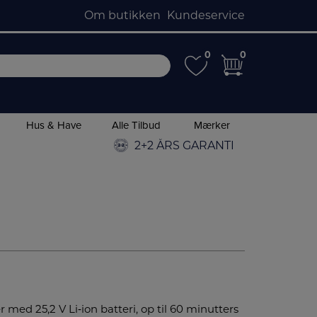
Om butikken
Kundeservice
0
0
0
0
Hus & Have
Alle Tilbud
Mærker
2+2 ÅRS GARANTI
 med 25,2 V Li‑ion batteri, op til 60 minutters