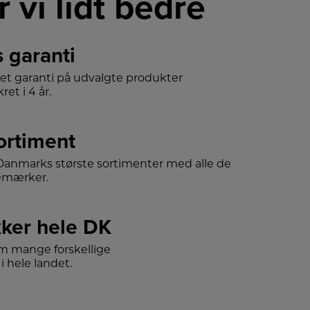
r vi lidt bedre
s garanti
det garanti på udvalgte produkter
ret i 4 år.
sortiment
f Danmarks største sortimenter med alle de
emærker.
ker hele DK
m mange forskellige
i hele landet.