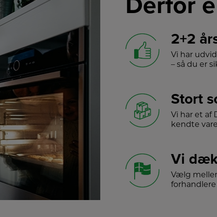
Derfor e
2+2 år
Vi har udvi
– så du er sik
Stort 
Vi har et a
kendte var
Vi dæk
Vælg melle
forhandlere 