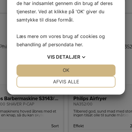
de har indsamlet gennem din brug af deres
tjenester. Ved at klikke på 'OK' giver du
samtykke til disse formål.
Læs mere om vores brug af cookies og
behandling af persondata
her
.
VIS
DETALJER
JA
NEJ
OK
JA
NEJ
NØDVENDIGE
PRÆFERENCER
AFVIS ALLE
JA
NEJ
JA
NEJ
Philips Barbermaskine S3143/00 P-CAP
Philips Airfryer
MARKETING
STATISTIK
/00 SHAVER P-CAP
NA352/00
maskinens hoved åbnes med et
Tilbered god, sund mad med stor
å en knap, så du kan skylle den
ingen tilsat olie til sunde måltider
der rindende vand.
ikke går på kompromis med sma
Sort
Effekt