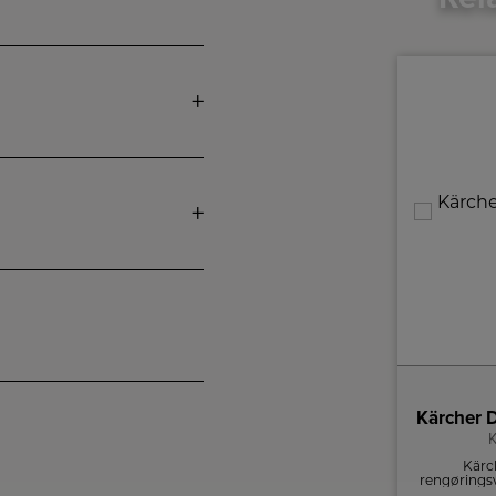
Wood’s Kondensatpumpe til affugtere WDP-01
Kärcher 
Wood's Kondensatpumpe WDP-01
K
Vil du undgå at tømme affugterens
Kärch
vandtank manuelt? Med Wood’s WDP-01-
rengøringsv
kondensatpumpe får du en effektiv og
tæppe- o