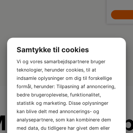
vedligeholdelsesfri løsning, der automatisk
2.389,-
grovstøvs
fjerner kondensvand fra din affugter.
overflader.
rengøre al
LÆG I KURV
gulve som
Samtykke til cookies
Vi og vores samarbejdspartnere bruger
teknologier, herunder cookies, til at
indsamle oplysninger om dig til forskellige
formål, herunder: Tilpasning af annoncering,
bedre brugeroplevelse, funktionalitet,
statistik og marketing. Disse oplysninger
kan blive delt med annoncerings- og
ere fra Phili
analysepartnere, som kan kombinere dem
med data, du tidligere har givet dem eller