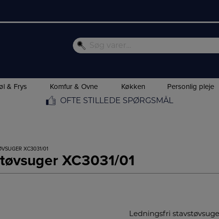
øl & Frys
Komfur & Ovne
Køkken
Personlig pleje
OFTE STILLEDE SPØRGSMÅL
TØVSUGER XC3031/01
 støvsuger XC3031/01
Ledningsfri stavstøvsuger