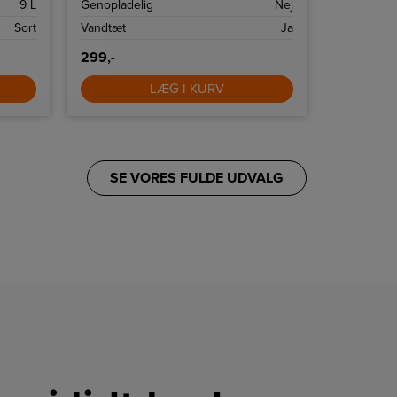
9 L
Genopladelig
Nej
Konstant 
Sort
Vandtæt
Ja
Effekt
299,-
599,-
LÆG I KURV
SE VORES FULDE UDVALG