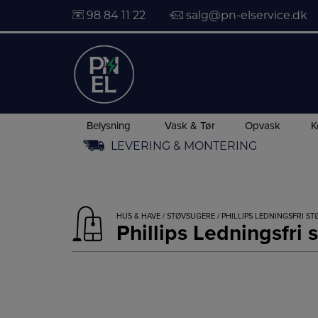
98 84 11 22
salg@pn-elservice.dk
Belysning
Vask & Tør
Opvask
K
Hop
LEVERING & MONTERING
til
indholdet
HUS & HAVE
/
STØVSUGERE
/ PHILLIPS LEDNINGSFRI S
Phillips Ledningsfri