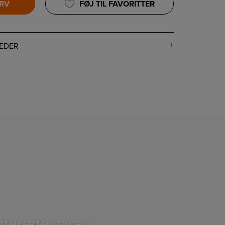
URV
FØJ TIL FAVORITTER
EDER
aterede varer