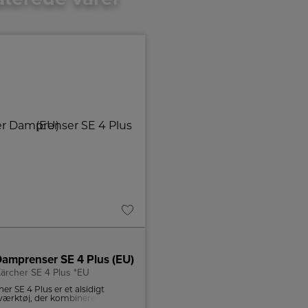
Damprenser SE 4 Plus (EU)
Hoover Ledningsfri Stø
ärcher SE 4 Plus *EU
HF310HX 011
er SE 4 Plus er et alsidigt
Effektiv og fleksibel støvsuger
ærktøj, der kombinerer effektiv
sugekraft og smart design. Perfek
g tekstilrensning med kraftig
gulvtyper og nem at bruge i hel