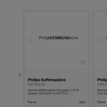
Philips Kaffemaskine
HD7462/20
S3143
å
Denne kaffemaskine brygger 2 til 10
Barber
 elkedlen
kopper (store)/15 (små) maks. 1,2 liter.
tryk p
Kaffemaskinen har et kompakt design,
ren un
der fylder meget lidt i køkkenet.
Rustfri stål
Farve
Sort
Farve