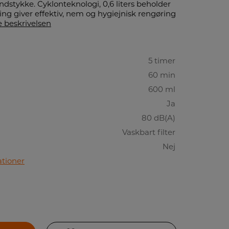
ndstykke. Cyklonteknologi, 0,6 liters beholder
g giver effektiv, nem og hygiejnisk rengøring
 beskrivelsen
5 timer
60 min
600 ml
Ja
80 dB(A)
Vaskbart filter
Nej
ationer