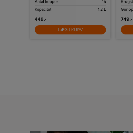
2200 W
Antal kopper
15
Brugst
1,7 L
Kapacitet
1,2 L
Genopl
449,-
749,-
LÆG I KURV