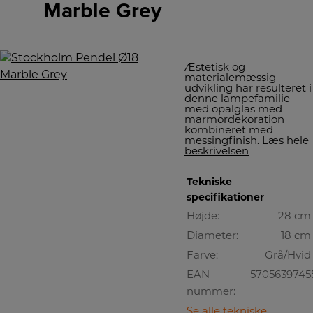
Marble Grey
Æstetisk og
materialemæssig
udvikling har resulteret i
denne lampefamilie
med opalglas med
marmordekoration
kombineret med
messingfinish.
Læs hele
beskrivelsen
Tekniske
specifikationer
Højde:
28 cm
Diameter:
18 cm
Farve:
Grå/Hvid
EAN
5705639745
nummer:
Se alle tekniske