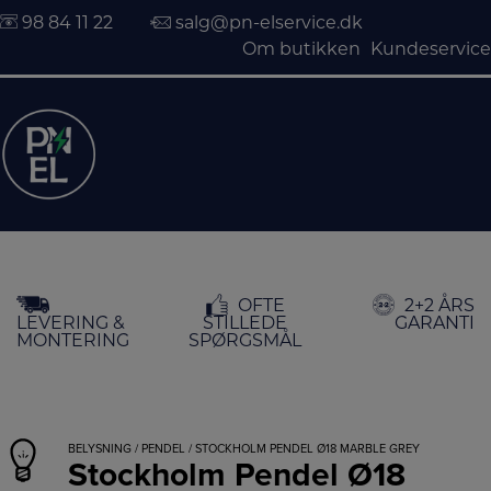
98 84 11 22
salg@pn-elservice.dk
Om butikken
Kundeservice
Hop
OFTE
2+2 ÅRS
til
LEVERING &
STILLEDE
GARANTI
indholdet
MONTERING
SPØRGSMÅL
BELYSNING
/
PENDEL
/ STOCKHOLM PENDEL Ø18 MARBLE GREY
Stockholm Pendel Ø18