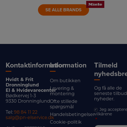
SE ALLE BRANDS
Kontaktinformation
Information
Tilmeld
nyhedsbr
Hvidt & Frit
Om butikken
Dronninglund
Og få alle de
Levering &
El & Hvidevarecenter
seneste tilbu
montering
Bødkervej 1-3
nyheder.
9330 Dronninglund
Ofte stillede
spørgsmål
Jeg acceptere
Tel:
98 84 11 22
vilkårene
Handelsbetingelser
salg@pn-elservice.dk
*
Cookie-politik