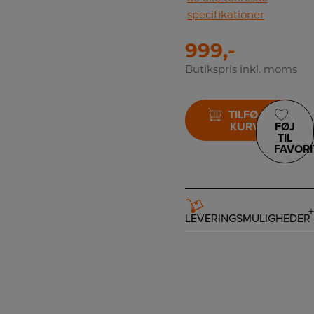
specifikationer
999,-
Butikspris inkl. moms
TILFØJ TIL
KURV
FØJ
TIL
FAVORI
LEVERINGSMULIGHEDER