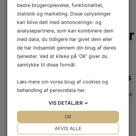
bedre brugeroplevelse, funktionalitet,
statistik og marketing. Disse oplysninger
kan blive delt med annoncerings- og
Derfor er
analysepartnere, som kan kombinere dem
med data, du tidligere har givet dem eller
vi lidt
de har indsamlet gennem din brug af deres
bedre
tjenester. Ved at klikke på 'OK' giver du
samtykke til disse formål.
2+2 års
Læs mere om vores brug af cookies og
garanti
behandling af persondata
her
.
Vi har udvidet garanti på
udvalgte produkter
VIS
DETALJER
– så du er sikret i 4 år.
JA
NEJ
OK
JA
NEJ
NØDVENDIGE
PRÆFERENCER
Stort
AFVIS ALLE
sortiment