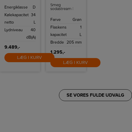
pastelgrøn med 2
justerbare hylder,
Smeg
Energiklasse
D
2 dørhylder og
sodastream i
LED belysning.
grøn.
Kølekapacitet
34
Farve
Grøn
netto
L
Flaskens
1
Lydniveau
40
kapacitet
L
dB(A)
Bredde
205 mm
9.489,-
1.295,-
LÆG I KURV
LÆG I KURV
SE VORES FULDE UDVALG