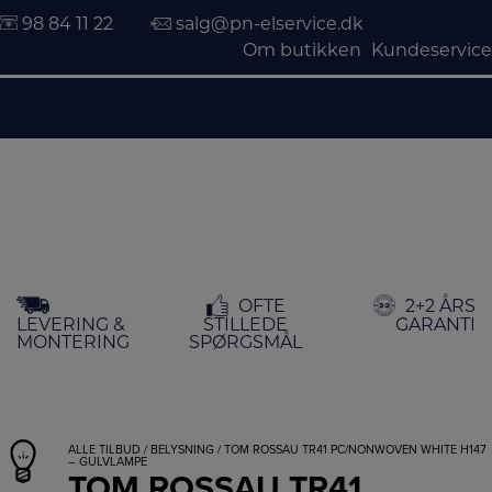
98 84 11 22
salg@pn-elservice.dk
Om butikken
Kundeservice
Hop
OFTE
2+2 ÅRS
til
LEVERING &
STILLEDE
GARANTI
indholdet
MONTERING
SPØRGSMÅL
ALLE TILBUD
/
BELYSNING
/ TOM ROSSAU TR41 PC/NONWOVEN WHITE H147
– GULVLAMPE
TOM ROSSAU TR41