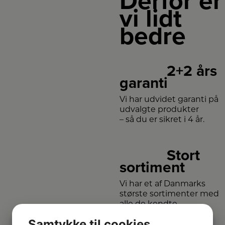
Derfor er
vi lidt
bedre
2+2 års
garanti
Vi har udvidet garanti på
udvalgte produkter
– så du er sikret i 4 år.
Stort
sortiment
Vi har et af Danmarks
største sortimenter med
alle de kendte
varemærker.
Samtykke til cookies