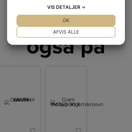
VIS
DETALJER
kiggede
JA
NEJ
OK
JA
NEJ
NØDVENDIGE
PRÆFERENCER
AFVIS ALLE
også på
JA
NEJ
JA
NEJ
MARKETING
STATISTIK