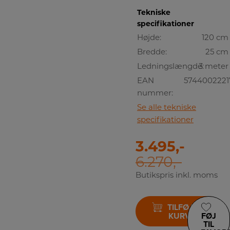
Tekniske
specifikationer
Højde:
120 cm
Bredde:
25 cm
Ledningslængde:
3 meter
EAN
5744002221
nummer:
Se alle tekniske
specifikationer
3.495,-
6.270,-
Butikspris inkl. moms
TILFØJ TIL
KURV
FØJ
TIL