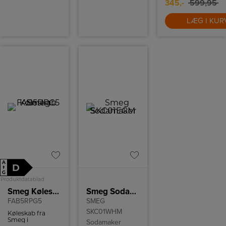
345,-
599,95
LÆG I KUR
A
D
↑
G
Produktdatablad
Smeg Køleskab
Smeg Sodamaker SKC01EGM
FAB5RPG5
SMEG
SKC01WHM
Køleskab fra
Smeg i
Sodamaker