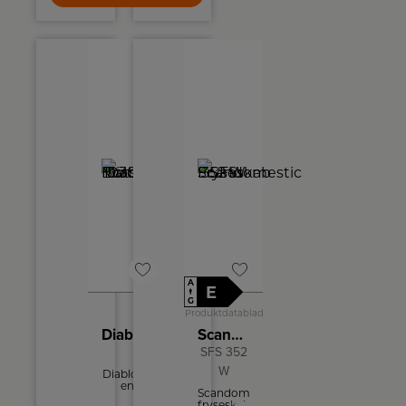
kapacitet
skuffer
på op til
herad 2
8 kg., er
BigBox +
den
2 hylder
rummelig
og ideel
for større
familier
og store
tekstiler.
A
E
↑
G
Produktdatablad
Diablo Bordlampe D300 Matsort/blankrød
Scandomestic Fryseskab
SFS 352
W
Diablo er
en
Scandomestic
eksklusiv
fryseskab