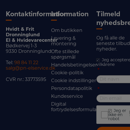
Kontaktinformation
Information
Tilmeld
nyhedsbr
Hvidt & Frit
Om butikken
Dronninglund
Og få alle de
Levering &
El & Hvidevarecenter
seneste tilbu
montering
Bødkervej 1-3
nyheder.
9330 Dronninglund
Ofte stillede
spørgsmål
Jeg acceptere
Tel:
98 84 11 22
vilkårene
Handelsbetingelser
salg@pn-elservice.dk
*
Cookie-politik
CVR nr.: 33773595
Cookie indstillinger
Persondatapolitik
*
Kundeservice
Digital
fortrydelsesformular
Jeg er
ikke en
robot