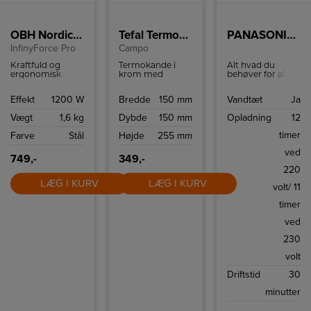
OBH Nordica Stavblender
Tefal Termokande krom
PANASONIC 2-BLADE SHAVER ES-RW33
InfinyForce Pro
Campo
Kraftfuld og
Termokande i
Alt hvad du
ergonomisk
krom med
behøver for at
stavblender fra
praktisk
skabe et rent,
OBH Nordica
håndtering med
friskt indtryk er
Effekt
1200 W
Bredde
150 mm
Vandtæt
Ja
med minihakker,
én hånd takket
en glat barbering.
mayonnaisepisker,
være Quick-TIP
Denne har et
Vægt
1,6 kg
Dybde
150 mm
Opladning
12
piskeris og to
lukning. Holder
unikt mønster af
beholdere.
væske varm i 12
foliehuller til alle
timer
Farve
Stål
Højde
255 mm
timer og kold i 24
skægstubbe. Der
timer.
er tre
ved
foliehulsmønstre
749,-
349,-
på hvert blad, et
220
til at fange
LÆG I KURV
LÆG I KURV
regelmæssige
volt/ 11
skægstubbe, et
til at fange
timer
krøllede
skægstubbe og
ved
et til at give en
tæt barbering.
230
volt
Driftstid
30
minutter