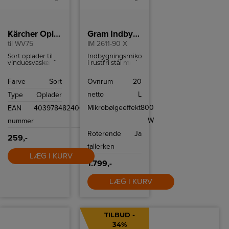
Kärcher Oplader
Gram Indbygningsmikroovn
til WV75
IM 2611-90 X
Sort oplader til
Indbygningsmikorovn
vinduesvasker fra
i rustfri stål med
Kärcher.
20 liters ovnrum
og 4
Farve
Sort
Ovnrum
20
ovnfunktioner.
netto
L
Type
Oplader
Mikrobølgeeffekt
800
EAN
4039784824003
W
nummer
Roterende
Ja
259,-
tallerken
LÆG I KURV
1.799,-
LÆG I KURV
TILBUD -
34%