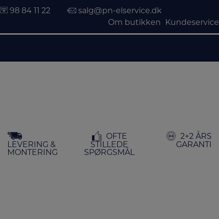
98 84 11 22
salg@pn-elservice.dk
Om butikken
Kundeservice
Hop
OFTE
2+2 ÅRS
til
LEVERING &
STILLEDE
GARANTI
indholdet
MONTERING
SPØRGSMÅL
FORSIDE
/ FAB
FAB