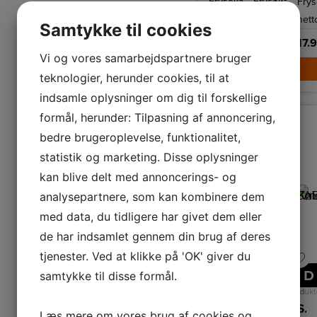
Frysekapacitet
Frysekapacitet
72
Frys
LED
LED
LED
belysning.
belysning.
bely
netto
netto
L
nett
Samtykke til cookies
17.989,-
17.989,-
17.
Vi og vores samarbejdspartnere bruger
LÆG I KURV
LÆG I K
teknologier, herunder cookies, til at
indsamle oplysninger om dig til forskellige
formål, herunder: Tilpasning af annoncering,
bedre brugeroplevelse, funktionalitet,
statistik og marketing. Disse oplysninger
kan blive delt med annoncerings- og
analysepartnere, som kan kombinere dem
med data, du tidligere har givet dem eller
de har indsamlet gennem din brug af deres
tjenester. Ved at klikke på 'OK' giver du
A
A
A
D
D
D
samtykke til disse formål.
↑
↑
↑
G
G
G
Produktdatablad
Produktdatablad
Produkt
Smeg Køle-/fryseskab
Smeg Køle-/fryseskab
Smeg Køle-/fryseskab
Læs mere om vores brug af cookies og