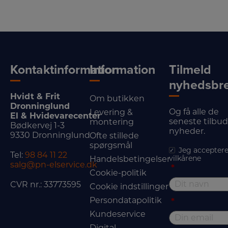
Kontaktinformation
Information
Tilmeld
nyhedsbr
Hvidt & Frit
Om butikken
Dronninglund
Og få alle de
Levering &
El & Hvidevarecenter
seneste tilbu
montering
Bødkervej 1-3
nyheder.
9330 Dronninglund
Ofte stillede
spørgsmål
Jeg acceptere
Tel:
98 84 11 22
vilkårene
Handelsbetingelser
salg@pn-elservice.dk
*
Cookie-politik
CVR nr.: 33773595
Cookie indstillinger
Persondatapolitik
*
Kundeservice
Digital