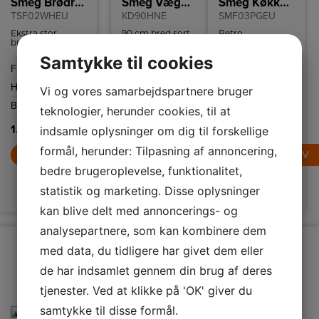
Smeg Brødrister
Smeg Væghængt emhætte
Smeg Køkkenmaskine/grøn
TSF02WHEU
KD90HNE
SMF03PGEU
Ekstra stor
90 cm bred sort
Retro
brødrister i
emhætte fra
køkkenmaskine
retrostil fra
Smeg. Den har 4
fra Smeg med 10
Samtykke til cookies
italienske Smeg
hastigheder, du
hastighedsindstillinger
Farve
Hvid
Energiklasse
A+
Farve
Pastel grøn
med plads til 4
kan vælge
og
skiver brød.
mellem.
sikkerhedsstop.
Højde
215 mm
Årligt
40,3
Højde
378 mm
Brødristeren har
Vi og vores samarbejdspartnere bruger
6
energiforbrug
kWh/
Bredde
394 mm
Bredde
405 mm
ristningsindstillinger
teknologier, herunder cookies, til at
og high-lift
år
funktion.
1.799,-
4.989,-
indsamle oplysninger om dig til forskellige
Farve
Sort
formål, herunder: Tilpasning af annoncering,
LÆG I KURV
LÆG I KURV
10.495,-
bedre brugeroplevelse, funktionalitet,
statistik og marketing. Disse oplysninger
LÆG I KURV
kan blive delt med annoncerings- og
analysepartnere, som kan kombinere dem
med data, du tidligere har givet dem eller
de har indsamlet gennem din brug af deres
tjenester. Ved at klikke på 'OK' giver du
samtykke til disse formål.