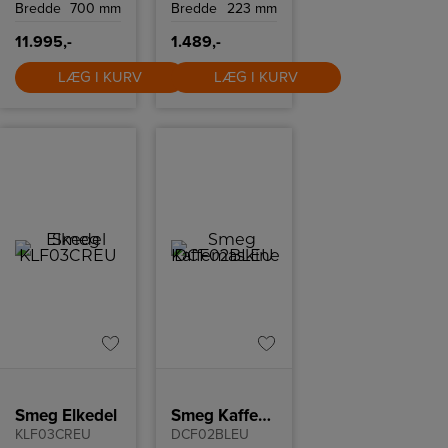
Bredde
700 mm
Bredde
223 mm
11.995,-
1.489,-
LÆG I KURV
LÆG I KURV
Smeg Elkedel
Smeg Kaffemaskine
KLF03CREU
DCF02BLEU