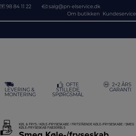
98 84 11 22
salg@pn-elservice.dk
Om butikken
Kundeservice
Hop
OFTE
2+2 ÅRS
til
LEVERING &
STILLEDE
GARANTI
indholdet
MONTERING
SPØRGSMÅL
KØL & FRYS
/
KØLE-/FRYSESKABE
/
FRITSTÅENDE KØLE-/FRYSESKABE
/ SMEG
KØLE-/FRYSESKAB FAB30RBL5
Smeg Køle-/fryseskab