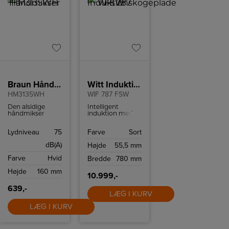
Braun Håndmikser
Witt Induktionskogeplade
HM3135WH
WIF 787 FSW
Den alsidige
Intelligent
håndmikser
induktion med
tilbyder
automatisk
ergonomisk
zoneaktivering,
Lydniveau
75
Farve
Sort
komfort og
78 cm bred,
bekvemmelighed,
facetslebet
dB(A)
Højde
55,5 mm
som gør det
glaskant og hvidt
hurtigt og nemt
display.
Farve
Hvid
Bredde
780 mm
at bage.
Højde
160 mm
10.999,-
639,-
LÆG I KURV
LÆG I KURV