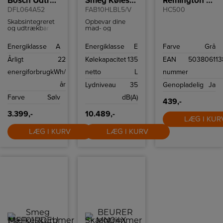
Bosch Udtræksemhætte
Smeg Køleskab
Remington Hårklipper
DFL064A52
FAB10HLBL5/V
HC500
Skabsintegreret
Opbevar dine
og udtrækbar
mad- og
emhætte fra
drikkevarer i
Bosch til
Smeg 50 s style
Energiklasse
A
Energiklasse
E
Farve
Grå
montering i 60
køleskab
cm overskab
FAB10HLBL5.
Årligt
22
Kølekapacitet
135
EAN
503806113
Køleskabet har
135 l kapacitet og
energiforbrug
kWh/
netto
L
nummer
moderne
teknologier som
år
Lydniveau
35
Genopladelig
Ja
effektivt LED-lys
og let afrimning.
Farve
Sølv
dB(A)
Modellen er
439,-
venstrehængslet.
3.399,-
10.489,-
LÆG I KUR
LÆG I KURV
LÆG I KURV