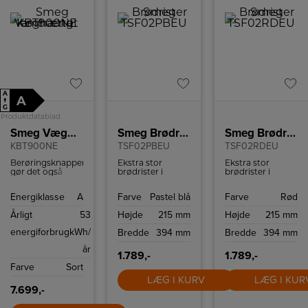
A
A
↑
G
Produktdatablad
Smeg Væghængt emhætte
Smeg Brødrister
Smeg Brødrister
KBT900NE
TSF02PBEU
TSF02RDEU
Berøringsknapperne
Ekstra stor
Ekstra stor
gør det også
brødrister i
brødrister i
nemt at justere
retrostil fra
retrostil fra
lysstyrken efter
italienske Smeg
italienske Smeg
Energiklasse
A
Farve
Pastel blå
Farve
Rød
dine
med plads til 4
med plads til 4
præferencer.
skiver brød.
skiver brød.
Årligt
53
Højde
215 mm
Højde
215 mm
Brødristeren har
Brødristeren har
6
6
energiforbrug
kWh/
Bredde
394 mm
Bredde
394 mm
ristningsindstillinger
ristningsindstillinge
og high-lift
og high-lift
år
funktion.
funktion.
1.789,-
1.789,-
Farve
Sort
LÆG I KURV
LÆG I KUR
7.699,-