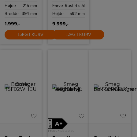
skiver brød.
VaporClean-
Højde
215 mm
Farve
Rustfri stål
Brødristeren har
teknologi.
6
Bredde
394 mm
Højde
592 mm
ristningsindstillinger
og high-lift
funktion.
1.999,-
9.999,-
LÆG I KURV
LÆG I KURV
A
A+
↑
G
Produktdatablad