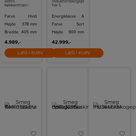
Retro
Induktionskogepladen
køkkenmaskine
har 5
fra Smeg med 10
varmezoner, som
hastighedsindstillinger
alle er udstyret
Farve
Hvid
Energiklasse
A
og
med en
sikkerhedsstop.
turbofunktion,
Højde
378 mm
Farve
Sort
som øger
effekten til
Bredde
405 mm
Højde
900 mm
hurtigere
opvarmning.
4.989,-
42.999,-
LÆG I KURV
LÆG I KURV