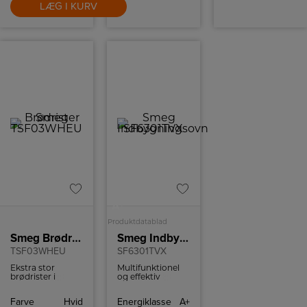
LÆG I KURV
+
A
Produktdatablad
Smeg Brødrister
Smeg Indbygningsovn
TSF03WHEU
SF6301TVX
Ekstra stor
Multifunktionel
brødrister i
og effektiv
retrostil fra
indbygnings ovn
italienske Smeg
med kapacitet på
Farve
Hvid
Energiklasse
A+
med plads til 4
70 liter og