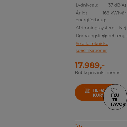
Lydniveau:
37 dB(A)
Årligt
168 kWh/år
energiforbrug:
Afrimningssystem:
Nej
Dørhængsling:
Højrehængs
Se alle tekniske
specifikationer
17.989,-
Butikspris inkl. moms
TILFØJ TIL
KURV
FØJ
TIL
FAVORI