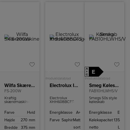
A
+
E
A
↑
G
Produktdatablad
Produktdatablad
Wilfa Skæremaskine
Electrolux Induktionskogeplade XHH608BCFS
Smeg Køleskab
FS-200W
FAB10HLWH5/V
Kraftig
Electrolux
Smegs 50s style
skæremaskine
XHH608BCFS
køleskab
med mulighed
kombinerer 80
FAB10HLWH5/V
for at indstille
cm
har 135 l
Farve
Hvid
Energiklasse
A+
Energiklasse
E
klippebredden
induktionskogeplade
kølekapacitet og
mellem 0-15 mm.
med integreret
moderne
Højde
270 mm
Farve
SaphirMatt
Kølekapacitet
135
emhætte, præcis
teknologier som
SenseFry
effektivt LED-lys
sort
netto
L
Bredde
375 mm
varmekontrol og
og let afrimning.