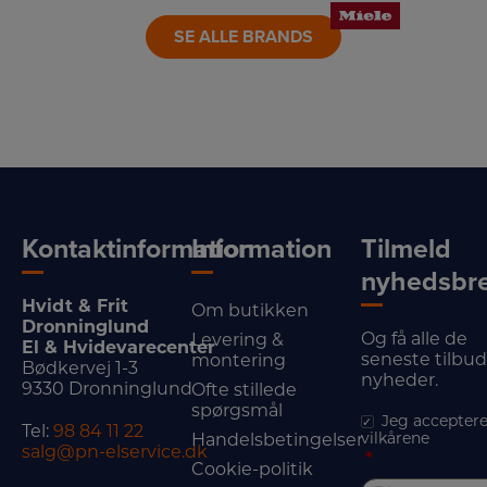
SE ALLE BRANDS
Kontaktinformation
Information
Tilmeld
nyhedsbr
Hvidt & Frit
Om butikken
Dronninglund
Og få alle de
Levering &
El & Hvidevarecenter
seneste tilbu
montering
Bødkervej 1-3
nyheder.
9330 Dronninglund
Ofte stillede
spørgsmål
Jeg acceptere
Tel:
98 84 11 22
vilkårene
Handelsbetingelser
salg@pn-elservice.dk
*
Cookie-politik