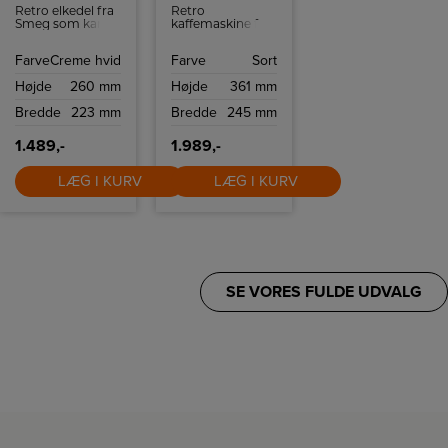
Retro elkedel fra
Retro
Smeg som kan
kaffemaskine fra
indeholde 1,7 liter
Smeg med
og har
kapacitet på op
Farve
Creme hvid
Farve
Sort
tørkogningssikring
til 10 kopper
samt autosluk
kaffe.
Højde
260 mm
Højde
361 mm
ved 100ºC.
Bredde
223 mm
Bredde
245 mm
1.489,-
1.989,-
LÆG I KURV
LÆG I KURV
SE VORES FULDE UDVALG