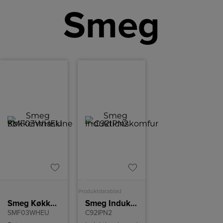
Smeg
A
Produktdatablad
Smeg Køkkenmaskine
Smeg Induktionskomfur
SMF03WHEU
C92IPN2