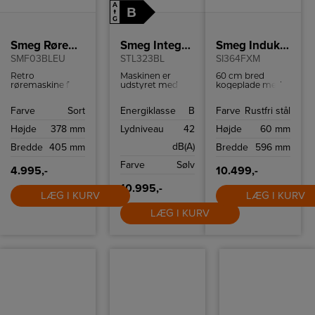
A
B
↑
G
Smeg Røremaskine
Smeg Integrerbar opvaskemaskine
Smeg Induktionskogeplade
SMF03BLEU
STL323BL
SI364FXM
Retro
Maskinen er
60 cm bred
røremaskine fra
udstyret med
kogeplade med
Smeg med 10
10+1
boosterfunktion
hastighedsindstillinger
programmer,
til hurtig og
Farve
Sort
Energiklasse
B
Farve
Rustfri stål
og
herunder Ekspres
effektiv
sikkerhedsstop.
27', ØKO, Stille-
madlavning.
Højde
378 mm
Lydniveau
42
Højde
60 mm
program (-2 dB),
Intensiv vask og
dB(A)
Bredde
405 mm
Bredde
596 mm
Hygiejne 99,9%.
Med forsinket
Farve
Sølv
start kan du
4.995,-
10.499,-
planlægge din
opvask til at
10.995,-
LÆG I KURV
passe ind i din
LÆG I KURV
dagligdag, mens
LÆG I KURV
Dry Assist+ og
FlexiZone gør det
muligt at tilpasse
maskinen til både
halv og fuld
fyldning.