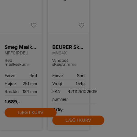
Smeg Mælkeskummer
BEURER Skægtrimmer
MFF01RDEU
MN04X
Rød
Vandtæt
mælkeskummer
skægtrimmer
fra Smeg med
med hele 10
chokoladeprogram
klippelængder og
Farve
Rød
Farve
Sort
og temperering
90 min. brugstid
op til 70 grader.
på en opladning.
Højde
251 mm
Vægt
154g
3 års garanti.
Bredde
184 mm
EAN
4211125102609
nummer
1.689,-
379,-
LÆG I KURV
LÆG I KURV