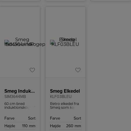
køkkenet.
Smeg Induktionskogeplade SIM3644MP
Smeg Elkedel
SIM3644MB
KLF03BLEU
60 cm bred
Retro elkedel fra
induktionskogeplade
Smeg som kan
med et elegant,
indeholde 1,7 liter
matsort design
og har
Farve
Sort
Farve
Sort
og en keramisk
tørkogningssikring
glasoverflade
samt autosluk
Højde
110 mm
Højde
260 mm
med lige kanter.
ved 100ºC.