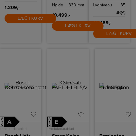
DoubleBridge
Modellen er
Højde
330 mm
Lydniveau
35
zoner. Mat
venstrehængslet.
1.209,-
SaphirMatt-glas,
dB(A)
automatisk
18.499,-
LÆG I KURV
sugetilpasning
og let rengørlige
10.489,-
LÆG I KURV
filtre giver
effektiv
LÆG I KURV
madlavning og
enkel
vedligeholdelse.
A
A
A
E
↑
↑
G
G
Produktdatablad
Produktdatablad