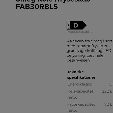
FAB30RBL5
A
D
↑
G
Produktdatablad
Køleskab fra Smeg i sort
med separat fryserum,
grøntsagsskuffe og LED
belysning.
Læs hele
beskrivelsen
Tekniske
specifikationer
Energiklasse:
D
Kølekapacitet
222 L
netto:
Frysekapacitet
72 L
netto: