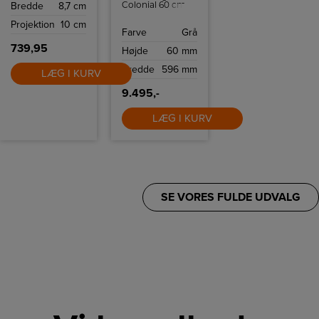
Bredde
8,7 cm
Colonial 60 cm
induktionskogeplade
Projektion
10 cm
SI764AOM kan
Farve
Grå
du tilberede mad
på ingen tid
739,95
Højde
60 mm
takket være 4
induktionszoner
Bredde
596 mm
og flere intuitive
LÆG I KURV
funktioner som
Quickstart og
9.495,-
Powerboost.
LÆG I KURV
SE VORES FULDE UDVALG