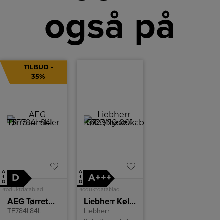
også på
TILBUD -
35%
A
A
D
A+++
↑
↑
G
G
Produktdatablad
Produktdatablad
AEG Tørretumbler
Liebherr Køle-/fryseskab CBNsda 5723-20 001
TE784L84L
Liebherr