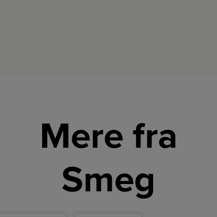
med
og high-
perfekt
lift
blendede
funktion.
smoothies.
Mere fra
Smeg