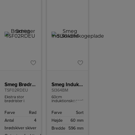
Smeg Brødrister
Smeg Induktionskogeplade
TSF02RDEU
SI364BM
Ekstra stor
60cm
brødrister i
induktionskogeplade
retrostil fra
er den perfekte
italienske Smeg
kombination af
Farve
Rød
Farve
Sort
med plads til 4
elegant design
skiver brød.
og avanceret
Antal
4
Højde
60 mm
Brødristeren har
teknologi.
6
brødskiver
skiver
Bredde
596 mm
ristningsindstillinger
og high-lift