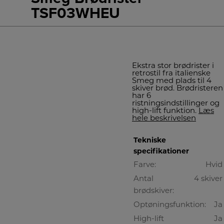
TSF03WHEU
Ekstra stor brødrister i
retrostil fra italienske
Smeg med plads til 4
skiver brød. Brødristeren
har 6
ristningsindstillinger og
high-lift funktion.
Læs
hele beskrivelsen
Tekniske
specifikationer
Farve:
Hvid
Antal
4 skiver
brødskiver:
Optøningsfunktion:
Ja
High-lift
Ja