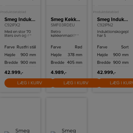
A
A
Produktdatablad
Produktdatablad
Smeg Induktionskomfur
Smeg Køkkenmaskine
Smeg Induktionskomfur
C92IPX2
SMF03RDEU
C92IPN2
Med en stor 70
Retro
Induktionskogepla
liters ovn og en
køkkenmaskine
har 5
mindre 35 liters
fra Smeg med 10
varmezoner, som
ovn, begge
hastighedsindstillinger
alle er udstyret
Farve
Rustfri stål
Farve
Rød
Farve
Sort
udstyret til at
og
med en
håndtere en
sikkerhedsstop.
turbofunktion,
Højde
900 mm
Højde
378 mm
Højde
900 mm
varieret menu.
som øger
Den store ovn er
effekten til
Bredde
900 mm
Bredde
405 mm
Bredde
900 mm
en varmluftsovn
hurtigere
til jævn
opvarmning.
varmefordeling,
42.999,-
4.989,-
42.999,-
mens den ekstra
ovn er traditionel,
LÆG I KURV
LÆG I KURV
LÆG I KUR
perfekt til retter,
der kræver en
mere rettet
varme. Begge
ovne er
klassificeret med
energiklasse A,
hvilket
garanterer en
effektiv
udnyttelse af
energien.