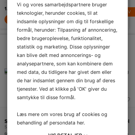
1.695,-
6.429,-
Vi og vores samarbejdspartnere bruger
1.799,-
LÆG I KURV
LÆG I KURV
teknologier, herunder cookies, til at
LÆG I KURV
indsamle oplysninger om dig til forskellige
formål, herunder: Tilpasning af annoncering,
bedre brugeroplevelse, funktionalitet,
statistik og marketing. Disse oplysninger
kan blive delt med annoncerings- og
analysepartnere, som kan kombinere dem
med data, du tidligere har givet dem eller
de har indsamlet gennem din brug af deres
tjenester. Ved at klikke på 'OK' giver du
samtykke til disse formål.
Læs mere om vores brug af cookies og
Smeg Induktionskogeplade
Smeg Brødrister
Smeg Elkedel
behandling af persondata
her
.
SI364FXM
TSF01BLEU
KLF03PKEU
60 cm bred
Smart brødrister i
Retro elkedel fra