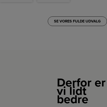
SE VORES FULDE UDVALG
Derfor er
vi lidt
bedre