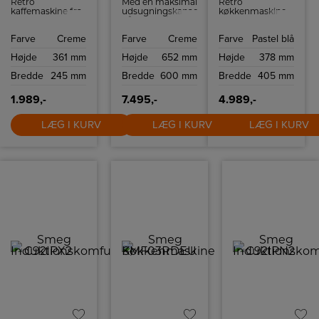
Retro
Med en maksimal
Retro
kaffemaskine fra
udsugningskapacitet
køkkenmaskine
Smeg med
på 635 m³/h
fra Smeg med 10
kapacitet på op
sikrer SMEG
hastighedsindstillinger
Farve
Creme
Farve
Creme
Farve
Pastel blå
til 10 kopper
KSED65PE
og
kaffe.
effektiv fjernelse
sikkerhedsstop.
Højde
361 mm
Højde
652 mm
Højde
378 mm
af damp, lugt og
fedt under
Bredde
245 mm
Bredde
600 mm
Bredde
405 mm
madlavningen.
Denne emhætte
er ideel til både
1.989,-
7.495,-
4.989,-
store og små
køkkener, hvor
LÆG I KURV
LÆG I KURV
LÆG I KURV
god ventilation er
afgørende for et
sundt
madlavningsmiljø.