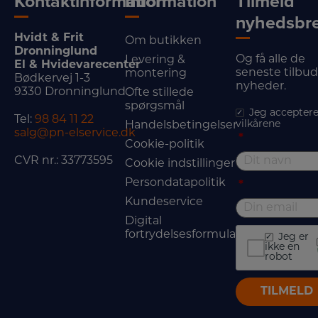
Kontaktinformation
Information
Tilmeld
nyhedsbr
Hvidt & Frit
Om butikken
Dronninglund
Og få alle de
Levering &
El & Hvidevarecenter
seneste tilbu
montering
Bødkervej 1-3
nyheder.
9330 Dronninglund
Ofte stillede
spørgsmål
Jeg acceptere
Tel:
98 84 11 22
vilkårene
Handelsbetingelser
salg@pn-elservice.dk
*
Cookie-politik
CVR nr.: 33773595
Cookie indstillinger
Persondatapolitik
*
Kundeservice
Digital
fortrydelsesformular
Jeg er
ikke en
robot