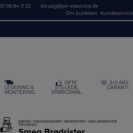
98 84 11 22
salg@pn-elservice.dk
Om butikken
Kundeservice
Hop
OFTE
2+2 ÅRS
til
LEVERING &
STILLEDE
GARANTI
indholdet
MONTERING
SPØRGSMÅL
KØKKEN
/
KØKKENMASKINER
/
BRØDRISTERE
/ SMEG BRØDRISTER
TSF03WHEU
Smeg Brødrister