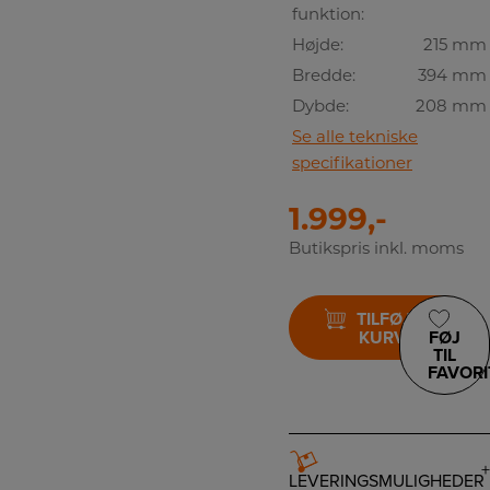
funktion:
Højde:
215 mm
Bredde:
394 mm
Dybde:
208 mm
Se alle tekniske
specifikationer
1.999,-
Butikspris inkl. moms
TILFØJ TIL
KURV
FØJ
TIL
FAVORI
LEVERINGSMULIGHEDER