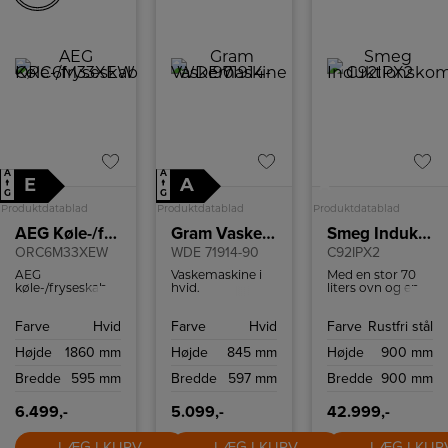
skær kan nemt
skylles under
vand for enkel
rengøring og
vedligeholdelse.
Den elektroniske
motor sikrer
kraftfuld ydeevne
med lavt
støjniveau.
A
A
E
A
↑
↑
A
G
G
Produktdatablad
Produktdatablad
Produktdatablad
AEG Køle-/fryseskab
Gram Vaskemaskine
Smeg Induktionskomfur
ORC6M33XEW
WDE 71914-90
C92IPX2
AEG
Vaskemaskine i
Med en stor 70
køle-/fryseskab
hvid.
liters ovn og en
med NoFrost.
Vaskekapacitet 9
mindre 35 liters
kg. Display med
ovn, begge
Farve
Hvid
Farve
Hvid
Farve
Rustfri stål
tidsforskudt start
udstyret til at
og
håndtere en
Højde
1860 mm
Højde
845 mm
Højde
900 mm
resttidsindikation.
varieret menu.
AutoDosePro for
Den store ovn er
Bredde
595 mm
Bredde
597 mm
Bredde
900 mm
automatisk
en varmluftsovn
sæbedosering.
til jævn
varmefordeling,
6.499,-
5.099,-
42.999,-
mens den ekstra
ovn er traditionel,
LÆG I KURV
LÆG I KURV
LÆG I KUR
perfekt til retter,