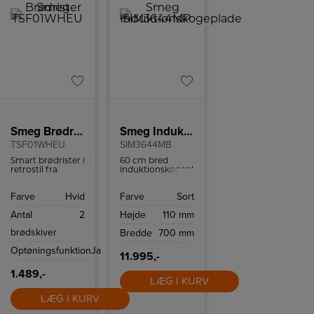
Smeg Brødrister
Smeg Induktionskogeplade SIM3644MP
TSF01WHEU
SIM3644MB
Smart brødrister i
60 cm bred
retrostil fra
induktionskogeplade
italienske Smeg.
med et elegant,
Brødristeren har
matsort design
Farve
Hvid
Farve
Sort
6
og en keramisk
ristningsindstillinger
glasoverflade
Antal
2
Højde
110 mm
og high-lift
med lige kanter.
funktion.
brødskiver
Bredde
700 mm
Optøningsfunktion
Ja
11.995,-
1.489,-
LÆG I KURV
LÆG I KURV