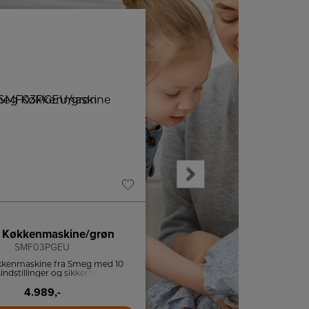
 Køkkenmaskine/grøn
Smeg Røremaskin
SMF03PGEU
SMF03BLEU
kkenmaskine fra Smeg med 10
Retro røremaskine fra Smeg
indstillinger og sikkerhedsstop.
hastighedsindstillinger og sikke
4.989,-
4.995,-