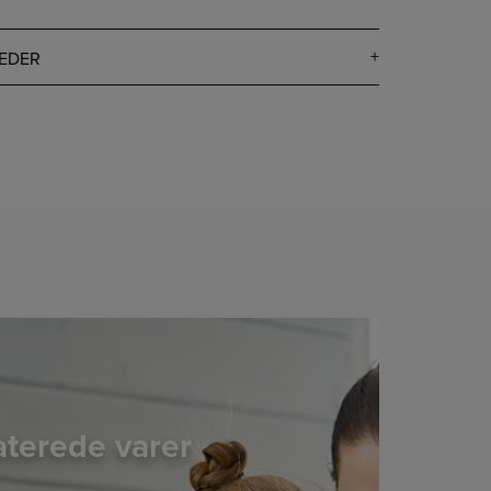
EDER
aterede varer