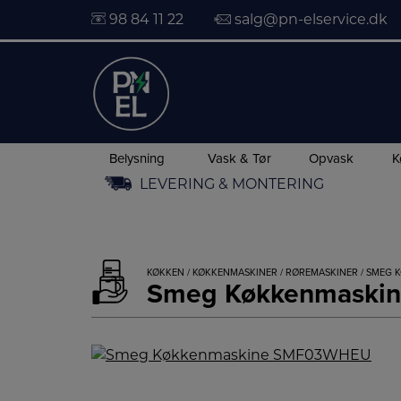
98 84 11 22
salg@pn-elservice.dk
Belysning
Vask & Tør
Opvask
K
Hop
LEVERING & MONTERING
til
indholdet
KØKKEN
/
KØKKENMASKINER
/
RØREMASKINER
/ SMEG 
Smeg Køkkenmaski