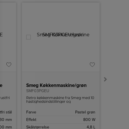
A
A
↑
G
Produktdatabl
e
Smeg Køkkenmaskine/grøn
Smeg V
SMF03PGEU
KBT900N
ustfri
Retro køkkenmaskine fra Smeg med 10
Berøringsk
an
hastighedsindstillinger og
at justere 
sikkerhedsstop.
præference
fri stål
Farve
Pastel grøn
Farve
230 mm
Effekt
800 W
Højde
00 mm
Skålstørrelse
4,8 L
Bredde