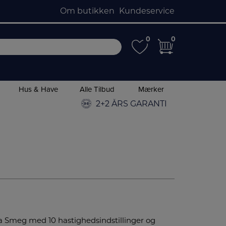
Om butikken
Kundeservice
0
0
0
0
Hus & Have
Alle Tilbud
Mærker
2+2 ÅRS GARANTI
 Smeg med 10 hastighedsindstillinger og