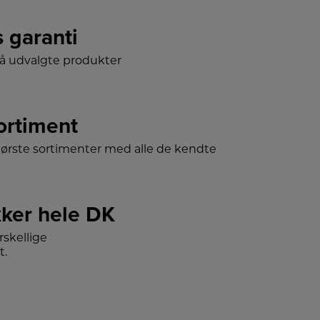
s garanti
på udvalgte produkter
sortiment
tørste sortimenter med alle de kendte
ker hele DK
skellige
t.