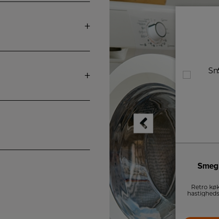
Smeg Køkkenmaskine/Blå
Smeg
SMF03PGEU
Retro køkkenmaskine fra Smeg med 10
Retro kø
hastighedsindstillinger og sikkerhedsstop.
hastigheds
4.989,-