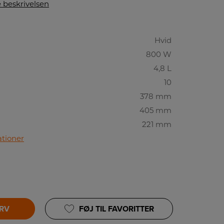
 beskrivelsen
Hvid
800 W
4,8 L
10
378 mm
405 mm
221 mm
ationer
URV
FØJ TIL FAVORITTER