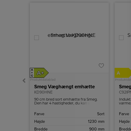
A
A+
A
↑
G
Produktdatablad
Produktda
Smeg Væghængt emhætte
Smeg
KD90HNE
C92IP
a italienske
90 cm bred sort emhætte fra Smeg.
Indukt
Den har 4 hastigheder, du kan vælge
varmez
lift
mellem.
en tur
hurtig
Hvid
Farve
Sort
Farve
950 W
Højde
1230 mm
Højde
0,9 m
Bredde
900 mm
Bredd