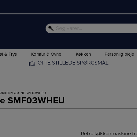
øl & Frys
Komfur & Ovne
Køkken
Personlig pleje
OFTE STILLEDE SPØRGSMÅL
KØKKENMASKINE SMF03WHEU
ne SMF03WHEU
Retro køkkenmaskine fra