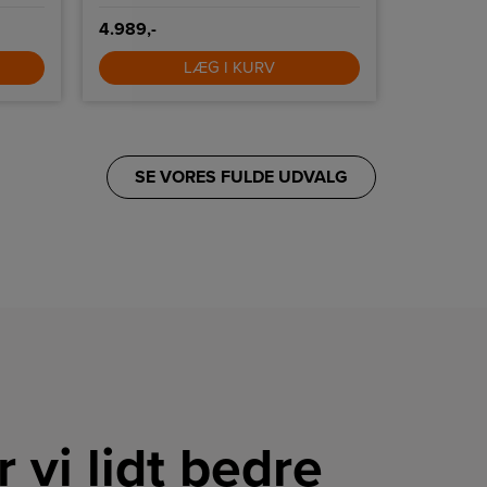
4.989,-
7.699,-
LÆG I KURV
SE VORES FULDE UDVALG
r vi lidt bedre