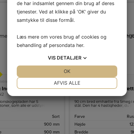
de har indsamlet gennem din brug af deres
tjenester. Ved at klikke på 'OK' giver du
samtykke til disse formål.
Læs mere om vores brug af cookies og
behandling af persondata
her
.
VIS
DETALJER
JA
NEJ
OK
JA
NEJ
A
A+
↑
G
NØDVENDIGE
PRÆFERENCER
tablad
Produktdatablad
AFVIS ALLE
 Induktionskomfur
Smeg Væghængt emhætt
JA
NEJ
JA
NEJ
N2
KD90HXE
MARKETING
STATISTIK
ionskogepladen har 5
90 cm bred emhætte fra Smeg i r
oner, som alle er udstyret med
stål. Den har 4 hastigheder, du k
bofunktion, som øger effekten til
vælge mellem.
ere opvarmning.
Sort
Farve
Rust
900 mm
Højde
1
e
900 mm
Bredde
9