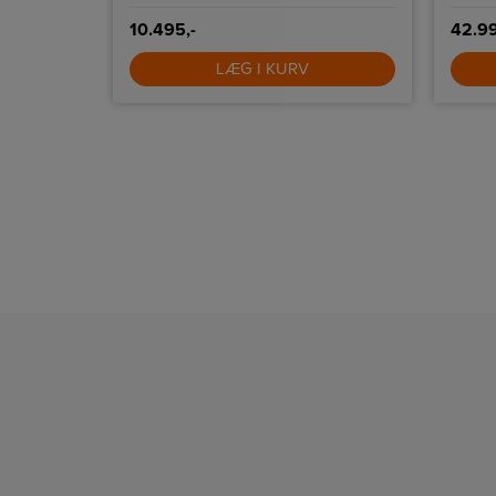
10.495,-
42.99
LÆG I KURV