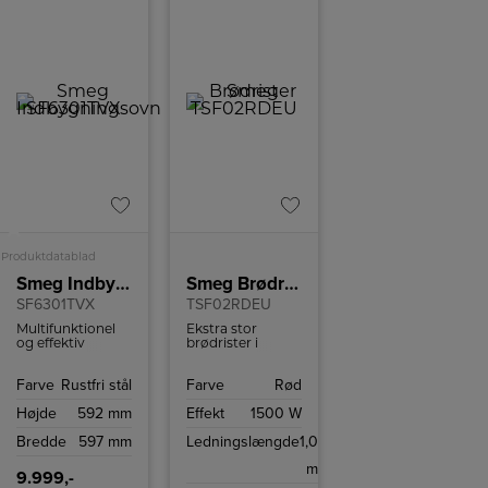
+
A
Produktdatablad
Smeg Indbygningsovn
Smeg Brødrister
SF6301TVX
TSF02RDEU
Multifunktionel
Ekstra stor
og effektiv
brødrister i
indbygnings ovn
retrostil fra
med kapacitet på
italienske Smeg
Farve
Rustfri stål
Farve
Rød
70 liter og
med plads til 4
VaporClean-
skiver brød.
Højde
592 mm
Effekt
1500 W
teknologi.
Brødristeren har
6
Bredde
597 mm
Ledningslængde
1,0
ristningsindstillinger
og high-lift
m
funktion.
9.999,-