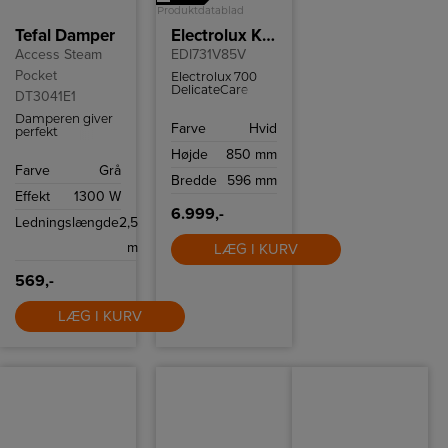
Produktdatablad
Tefal Damper
Electrolux Kondenstørretumbler
Access Steam
EDI731V85V
Pocket
Electrolux 700
DelicateCare
DT3041E1
tørretumbler
med
Damperen giver
Farve
Hvid
varmepumpeteknologi
perfekt
og WiFi-styring.
hverdagsbrug og
Højde
850 mm
Perfekt tørring til
er sikker at bruge
Farve
Grå
sarte tekstiler og
på alle stoffer.
Bredde
596 mm
høj
Effekt
1300 W
energieffektivitet.
6.999,-
Ledningslængde
2,5
m
LÆG I KURV
569,-
LÆG I KURV