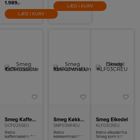
1.989,-
LÆG I KURV
LÆG I KURV
Smeg Kaffemaskine
Smeg Køkkenmaskine
Smeg Elkedel
DCF02SSEU
SMF03WHEU
KLF03CREU
Retro
Retro
Retro elkedel fra
kaffemaskine fra
køkkenmaskine
Smeg som kan