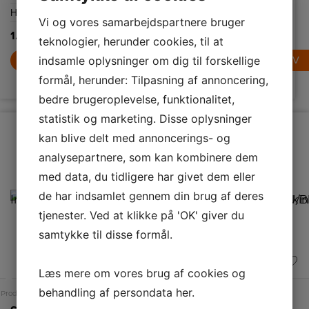
funktion.
tid.
Højde
260 mm
Ledningslængde
0,9
Højde
260 mm
Vi og vores samarbejdspartnere bruger
m
1.489,-
1.489,-
teknologier, herunder cookies, til at
1.489,-
indsamle oplysninger om dig til forskellige
LÆG I KURV
LÆG I KURV
LÆG I KURV
formål, herunder: Tilpasning af annoncering,
bedre brugeroplevelse, funktionalitet,
statistik og marketing. Disse oplysninger
kan blive delt med annoncerings- og
analysepartnere, som kan kombinere dem
med data, du tidligere har givet dem eller
de har indsamlet gennem din brug af deres
tjenester. Ved at klikke på 'OK' giver du
samtykke til disse formål.
Læs mere om vores brug af cookies og
A
behandling af persondata
her
.
Produktdatablad