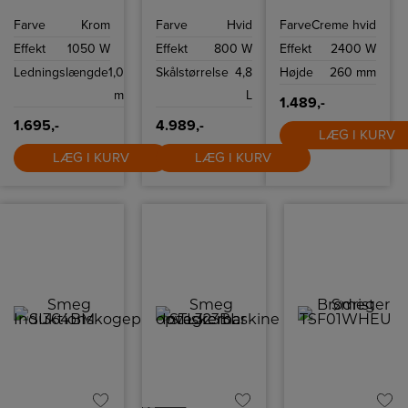
Smeg med
fra Smeg med 10
indeholde 1,7 liter
kapacitet på op
hastighedsindstillinger
og har
Farve
Krom
Farve
Hvid
Farve
Creme hvid
til 10 kopper
og
tørkogningssikring
kaffe.
sikkerhedsstop.
samt autosluk
Effekt
1050 W
Effekt
800 W
Effekt
2400 W
ved 100ºC.
Ledningslængde
1,0
Skålstørrelse
4,8
Højde
260 mm
m
L
1.489,-
1.695,-
4.989,-
LÆG I KURV
LÆG I KURV
LÆG I KURV