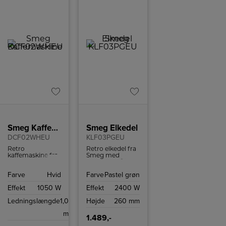
Smeg Kaffemaskine
Smeg Elkedel
DCF02WHEU
KLF03PGEU
Retro
Retro elkedel fra
kaffemaskine fra
Smeg med
Smeg med
kapacitet på 1,7
kapacitet på op
liter og kraftfuld
Farve
Hvid
Farve
Pastel grøn
til 10 kopper
2400 W motor,
kaffe.
som koger
Effekt
1050 W
Effekt
2400 W
vandet på ingen
tid.
Ledningslængde
1,0
Højde
260 mm
m
1.489,-