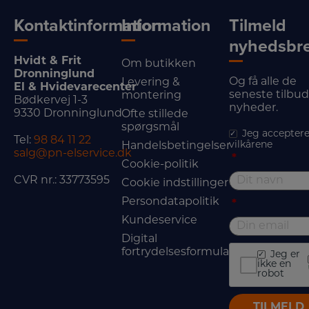
Kontaktinformation
Information
Tilmeld
nyhedsbr
Hvidt & Frit
Om butikken
Dronninglund
Og få alle de
Levering &
El & Hvidevarecenter
seneste tilbu
montering
Bødkervej 1-3
nyheder.
9330 Dronninglund
Ofte stillede
spørgsmål
Jeg acceptere
Tel:
98 84 11 22
vilkårene
Handelsbetingelser
salg@pn-elservice.dk
*
Cookie-politik
CVR nr.: 33773595
Cookie indstillinger
Persondatapolitik
*
Kundeservice
Digital
fortrydelsesformular
Jeg er
ikke en
robot