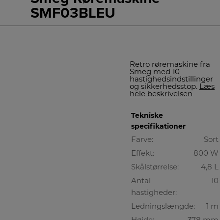
SMF03BLEU
Retro røremaskine fra
Smeg med 10
hastighedsindstillinger
og sikkerhedsstop.
Læs
hele beskrivelsen
Tekniske
specifikationer
Farve:
Sort
Effekt:
800 W
Skålstørrelse:
4,8 L
Antal
10
hastigheder:
Ledningslængde:
1 m