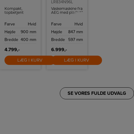
LR834N96L
Kompakt,
Vaskemaskine fra
topbetjent
AEG med plads til
Whirlpool
9 kg.
vaskemaskine på
Vaskemaskinen
Farve
Hvid
Farve
Hvid
40 cm bredde
har ÖKOMix
med 7 kg
vaskesystem og
Højde
900 mm
Højde
847 mm
kapacitet og op
driftsikker
til 1200 o/min. 6th
kvalitetsmotor.
Bredde
400 mm
Bredde
597 mm
Sense optimerer
forbrug,
FreshCare holder
4.799,-
6.999,-
tøjet friskt, og
soft opening
LÆG I KURV
LÆG I KURV
samt udskudt
start øger
komforten.
SE VORES FULDE UDVALG