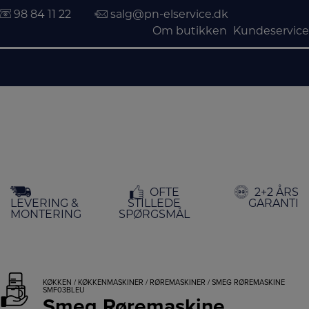
98 84 11 22
salg@pn-elservice.dk
Om butikken
Kundeservice
Hop
OFTE
2+2 ÅRS
til
LEVERING &
STILLEDE
GARANTI
indholdet
MONTERING
SPØRGSMÅL
KØKKEN
/
KØKKENMASKINER
/
RØREMASKINER
/ SMEG RØREMASKINE
SMF03BLEU
Smeg Røremaskine