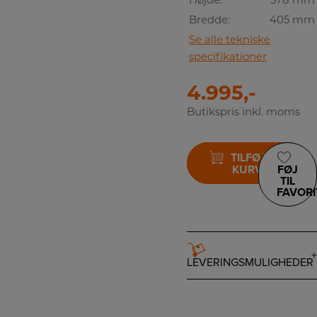
Højde:
378 mm
Bredde:
405 mm
Se alle tekniske
specifikationer
4.995,-
Butikspris inkl. moms
TILFØJ TIL
KURV
FØJ
TIL
FAVORI
LEVERINGSMULIGHEDER