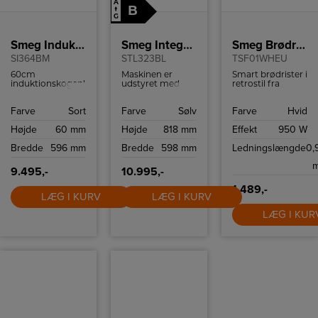
A
B
↑
G
Smeg Induktionskogeplade
Smeg Integrerbar opvaskemaskine
Smeg Brødrister
SI364BM
STL323BL
TSF01WHEU
60cm
Maskinen er
Smart brødrister i
induktionskogeplade
udstyret med
retrostil fra
er den perfekte
10+1
italienske Smeg.
kombination af
programmer,
Brødristeren har
Farve
Sort
Farve
Sølv
Farve
Hvid
elegant design
herunder Ekspres
6
og avanceret
27', ØKO, Stille-
ristningsindstillinge
Højde
60 mm
Højde
818 mm
Effekt
950 W
teknologi.
program (-2 dB),
og high-lift
Intensiv vask og
funktion.
Bredde
596 mm
Bredde
598 mm
Ledningslængde
0,
Hygiejne 99,9%.
Med forsinket
start kan du
9.495,-
10.995,-
planlægge din
opvask til at
1.489,-
LÆG I KURV
LÆG I KURV
passe ind i din
dagligdag, mens
LÆG I KUR
Dry Assist+ og
FlexiZone gør det
muligt at tilpasse
maskinen til både
halv og fuld
fyldning.