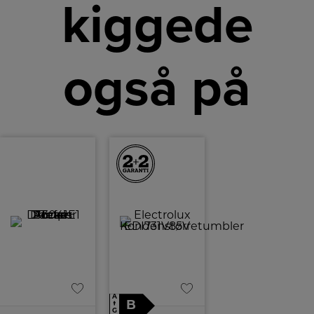
kiggede
også på
A
B
↑
G