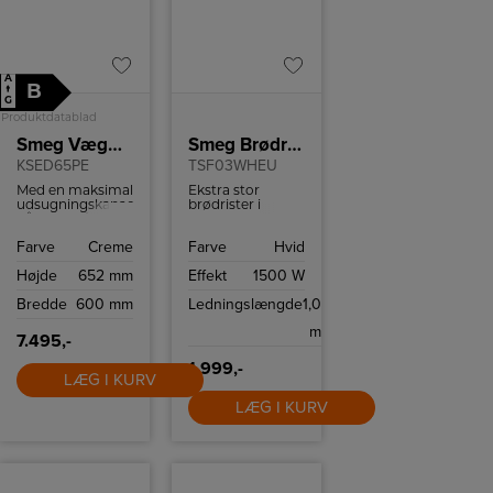
A
B
↑
G
Produktdatablad
Smeg Væghængt emhætte
Smeg Brødrister
KSED65PE
TSF03WHEU
Med en maksimal
Ekstra stor
udsugningskapacitet
brødrister i
på 635 m³/h
retrostil fra
sikrer SMEG
italienske Smeg
Farve
Creme
Farve
Hvid
KSED65PE
med plads til 4
effektiv fjernelse
skiver brød.
Højde
652 mm
Effekt
1500 W
af damp, lugt og
Brødristeren har
fedt under
6
Bredde
600 mm
Ledningslængde
1,0
madlavningen.
ristningsindstillinger
Denne emhætte
og high-lift
m
er ideel til både
funktion.
7.495,-
store og små
køkkener, hvor
1.999,-
LÆG I KURV
god ventilation er
afgørende for et
LÆG I KURV
sundt
madlavningsmiljø.