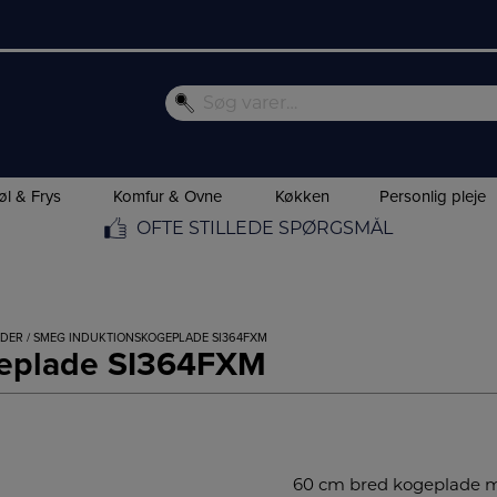
øl & Frys
Komfur & Ovne
Køkken
Personlig pleje
OFTE STILLEDE SPØRGSMÅL
ADER
/ SMEG INDUKTIONSKOGEPLADE SI364FXM
geplade SI364FXM
60 cm bred kogeplade med