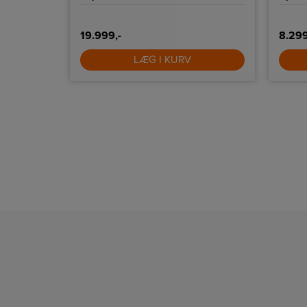
19.999,-
8.299
LÆG I KURV