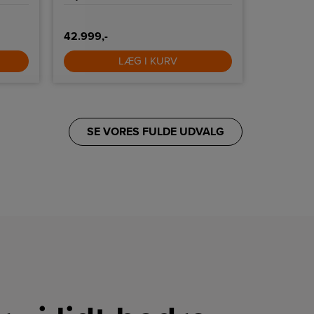
42.999,-
1.789,-
LÆG I KURV
SE VORES FULDE UDVALG