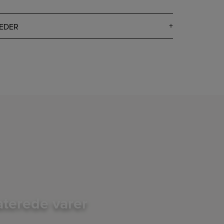
EDER
aterede varer