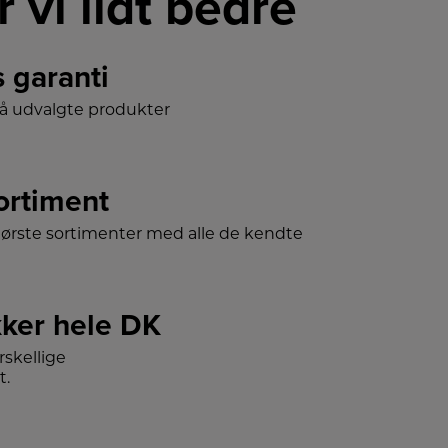
r vi lidt bedre
s garanti
på udvalgte produkter
sortiment
tørste sortimenter med alle de kendte
ker hele DK
skellige
t.