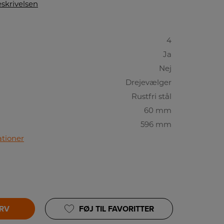
skrivelsen
4
Ja
Nej
Drejevælger
Rustfri stål
60 mm
596 mm
ationer
URV
FØJ TIL FAVORITTER