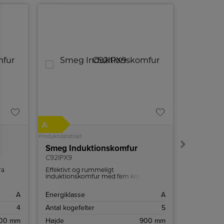
A
Produktdatablad
Smeg Induktionskomfur
Smeg Brø
C92IPX9
TSF02RD
ra
Effektivt og rummeligt
Ekstra stor 
t, er
induktionskomfur med fem kogezoner
italienske 
e og
og to ovne.
brød. Brødr
robuste
ristningsind
A
Energiklasse
A
Højde
touch-
funktion.
4
Antal kogefelter
5
Bredde
00 mm
Højde
900 mm
Dybde