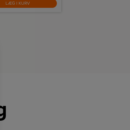
LÆG I KURV
LÆG I KURV
g