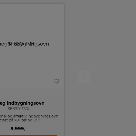
A
A+
↑
G
Produktdatablad
eg Indbygningsovn
Siemens Væghængt em
SF6301TVX
LC91KLT60
onel og effektiv indbygnings ovn
90 cm bredde og kraftige iQdr
tet på 70 liter og VaporClean-
sikrer, at madlavningen bliver e
teknologi.
mere behagelig oplevelse ved ef
9.999,-
eliminere køkkendampe og mad
10.999,-
med at et lavt støjniveau opre