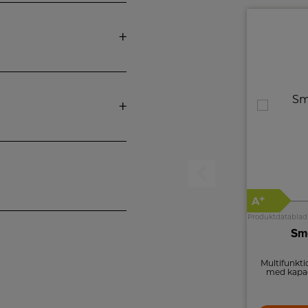
++
+
A
A
Produktdatablad
Produktdatablad
AEG Indbygningsovn
Sm
TB8SB631AB
Dampovn med Steamify®, WiFi og
Multifunkti
MealAssist. En 8000-serie ovn der sikrer
med kapaci
sund og præcis madlavning med intuitiv
touchstyring og damprengøring.
10.499,-