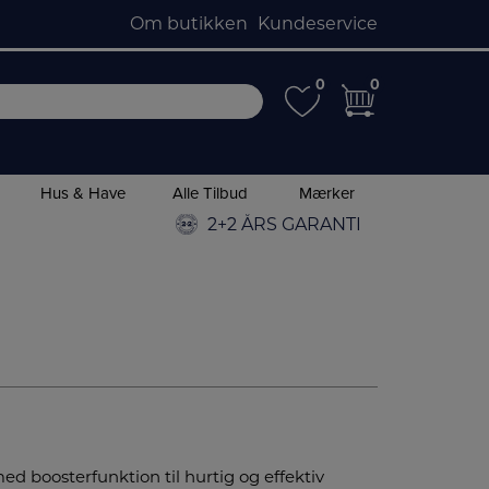
Om butikken
Kundeservice
0
0
0
0
Hus & Have
Alle Tilbud
Mærker
2+2 ÅRS GARANTI
 boosterfunktion til hurtig og effektiv