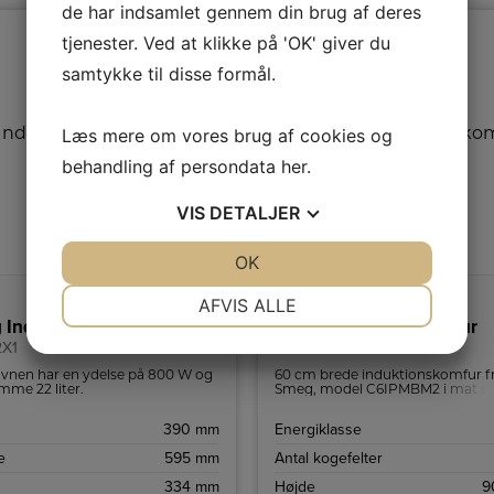
de har indsamlet gennem din brug af deres
tjenester. Ved at klikke på 'OK' giver du
samtykke til disse formål.
Læs mere om vores brug af cookies og
behandling af persondata
her
.
VIS
DETALJER
JA
NEJ
OK
JA
NEJ
A
NØDVENDIGE
PRÆFERENCER
Produktdatablad
AFVIS ALLE
 Indbygningsmikroovn
Smeg Induktionskomfur
JA
NEJ
JA
NEJ
X1
C6IPMBM2
MARKETING
STATISTIK
vnen har en ydelse på 800 W og
60 cm brede induktionskomfur f
mme 22 liter.
Smeg, model C6IPMBM2 i mat sor
designet til at give både udseend
funktionalitet til dit køkken. De 
390 mm
Energiklasse
betjeningsknapper og det klare 
display gør brugen nem.
e
595 mm
Antal kogefelter
334 mm
Højde
9