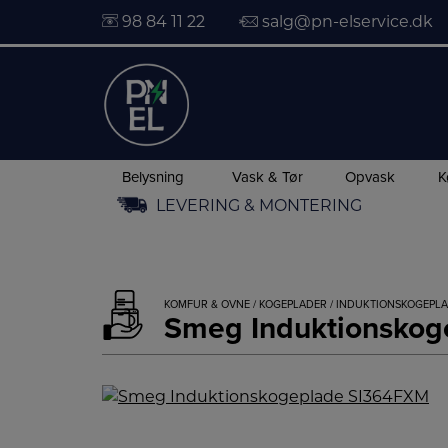
98 84 11 22
salg@pn-elservice.dk
Belysning
Vask & Tør
Opvask
K
Hop
LEVERING & MONTERING
til
indholdet
KOMFUR & OVNE
/
KOGEPLADER
/
INDUKTIONSKOGEPL
Smeg Induktionsko