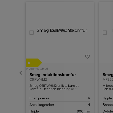
A
Produktdatablad
ætte
Smeg Induktionskomfur
Smeg
C6IPWHM2
MP322
har
Smeg C6IPWHM2 er ikke bare et
Mikroo
 giver et
komfur. Det er en blanding af italiensk
kan ru
ver
design, ny teknologi og praktisk brug,
vningen
skabt til at forbedre din madlavning og
B
Energiklasse
A
Højde
t touch-
komplementere din køkkenindretning.
 ikke kun
Touch
Antal kogefelter
4
Bredd
m at
tid og
722 mm
Højde
900 mm
Dybde