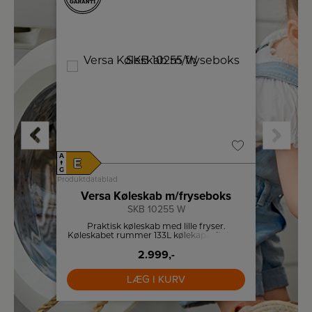
A
A
E
B
↑
↑
G
G
Produktdatablad
Produktdat
boks
Versa Køleskab m/fryseboks
S
SKB 10255 W
itet og
Praktisk køleskab med lille fryser.
Scando
Køleskabet rummer 133L kølekapacitet, og
rund pa
17L integreret fryseboks.
og fir
2.999,-
energ
LÆG I KURV