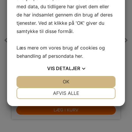
med data, du tidligere har givet dem eller
de har indsamlet gennem din brug af deres
tjenester. Ved at klikke på 'OK' giver du
A
A
samtykke til disse formål.
E
↑
↑
G
G
Produktdatablad
Pro
Versa Køleskab
Læs mere om vores brug af cookies og
SKS 12555 W
behandling af persondata
her
.
3 hylder i dør, heraf 1 maxi hylde til 2L kartoner og
flasker.
VIS
DETALJER
E
Energiklasse
E
JA
NEJ
OK
JA
NEJ
L
Kølekapacitet netto
197 L
)
Lydniveau
39 dB(A)
NØDVENDIGE
PRÆFERENCER
AFVIS ALLE
3.499,-
JA
NEJ
JA
NEJ
LÆG I KURV
MARKETING
STATISTIK