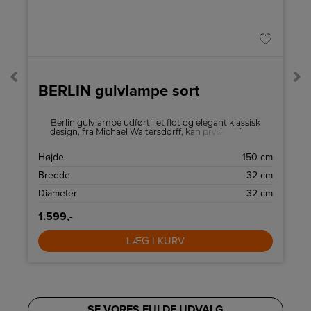
BERLIN gulvlampe sort
3
Berlin gulvlampe udført i et flot og elegant klassisk
design, fra Michael Waltersdorff, kan pryde et hvert
hjem og med tanke på dansk tidsløs design.
Gulvlampen giver det unikke udtryk på kvalitet og
D
Højde
150 cm
design.
L
Bredde
32 cm
)
Diameter
32 cm
1.599,-
LÆG I KURV
SE VORES FULDE UDVALG