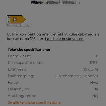
A
E
↑
G
Produktdatablad
Et lille, kompakt og energieffektivt køleskab med en
kapacitet på 126 liter.
Læs hele beskrivelsen
Tekniske specifikationer
Energiklasse:
E
Kølekapacitet netto:
126 L
Lydniveau:
39 dB(A)
Dørhængsling:
Højrehænglset, vendbar
Farve:
Hvid
Flaskehylde:
Ja
Anti fingerprint:
Nej
Se alle tekniske specifikationer