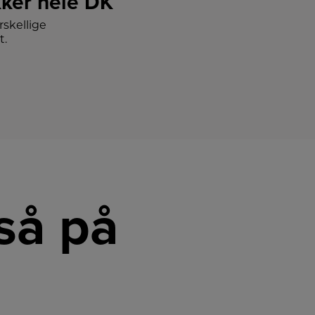
ker hele DK
skellige
t.
så på