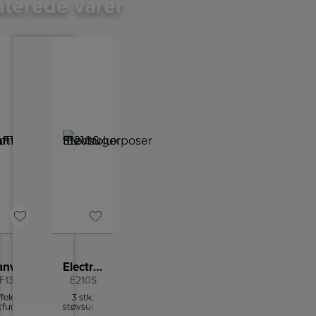
aterede varer
Canvac Luftfugter
Electrolux Støvsugerposer
F1301V
E210S
fektiv
3 stk.
tfugter
støvsugerposer
i flot
i