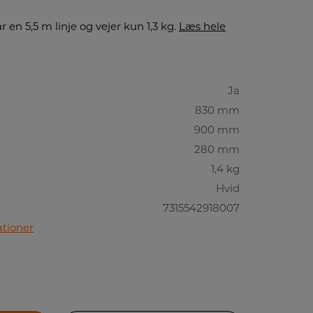
 en 5,5 m linje og vejer kun 1,3 kg.
Læs hele
Ja
830 mm
900 mm
280 mm
1,4 kg
Hvid
7315542918007
ationer