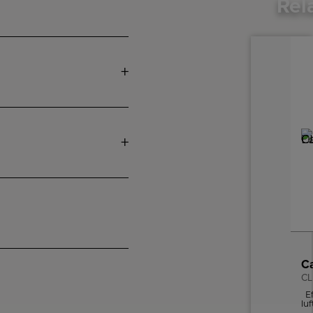
Rel
CL
Ef
luf