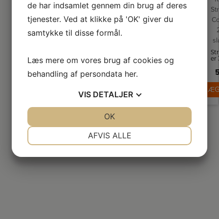
de har indsamlet gennem din brug af deres
St
tjenester. Ved at klikke på 'OK' giver du
Co
samtykke til disse formål.
s
St
er
Læs mere om vores brug af cookies og
Co
5
behandling af persondata
her
.
h
r
LÆG
jer
VIS
DETALJER
og
le
JA
NEJ
OK
JA
NEJ
h
le
u
NØDVENDIGE
PRÆFERENCER
AFVIS ALLE
v
n
st
JA
NEJ
JA
NEJ
MARKETING
STATISTIK