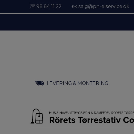
98 84 11 22
salg@pn-elservice.dk
Hop
LEVERING & MONTERING
til
indholdet
HUS & HAVE
/
STRYGEJERN & DAMPERE
/ RÖRETS TØRR
Rörets Tørrestativ 