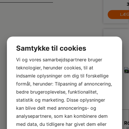
3
d
LÆG
søl
D
b
d
dr
i 
og
d
Samtykke til cookies
de
p
Vi og vores samarbejdspartnere bruger
teknologier, herunder cookies, til at
indsamle oplysninger om dig til forskellige
formål, herunder: Tilpasning af annoncering,
bedre brugeroplevelse, funktionalitet,
statistik og marketing. Disse oplysninger
kan blive delt med annoncerings- og
analysepartnere, som kan kombinere dem
med data, du tidligere har givet dem eller
R