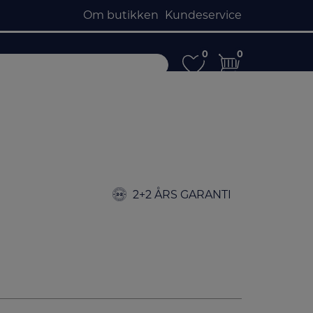
Om butikken
Kundeservice
0
0
0
0
2+2 ÅRS GARANTI