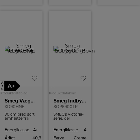
A
A+
A
↑
G
Produktdatablad
Produktdatablad
Smeg Væghængt emhætte
Smeg Indbygningsovn
KD90HNE
SOP6900TP
90 cm bred sort
SMEG's Victoria-
emhætte fra
serie, der
Smeg. Den har 4
kombinerer
hastigheder, du
klassisk design
Energiklasse
A+
Energiklasse
A
kan vælge
med moderne
mellem.
teknologi. Denne
Årligt
40,3
Farve
Creme
ovn i cremefarve