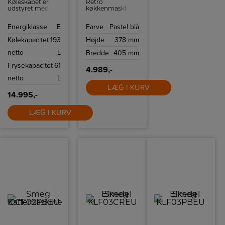
Køleskabet er
Retro
udstyret med
køkkenmaskine
No-Frost
fra Smeg med 10
teknologi, som
hastighedsindstillinger
Energiklasse
E
Farve
Pastel blå
forhindrer
og
dannelse af is i
sikkerhedsstop.
Kølekapacitet
193
Højde
378 mm
fryseren og
sikrer, at du
netto
L
Bredde
405 mm
aldrig behøver at
afrime det
Frysekapacitet
61
manuelt. Det
4.989,-
ventilerede
netto
L
kølesystem sikrer
en jævn
LÆG I KURV
temperaturfordeling,
14.995,-
hvilket holder
dine madvarer
LÆG I KURV
friske i længere
tid.