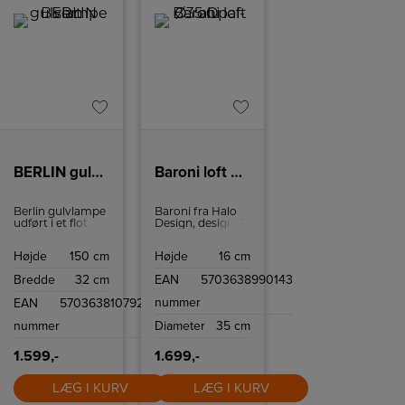
BERLIN gulvlampe sort
Baroni loft Ø35 Opal- alu
Berlin gulvlampe
Baroni fra Halo
udført i et flot og
Design, designet
elegant klassisk
af Michael
design, fra
Waltersdorff - en
Højde
150 cm
Højde
16 cm
Michael
lampeserie som
Waltersdorff, kan
vil kunne pryde
Bredde
32 cm
EAN
5703638990143
pryde et hvert
boligen, med sine
hjem og med
elegante hvide
nummer
EAN
5703638107923
tanke på dansk
glas, spredes
tidsløs design.
lyset smukt ud
nummer
Diameter
35 cm
Gulvlampen giver
og lyser rummet
det unikke udtryk
op.
på kvalitet og
1.599,-
1.699,-
design.
LÆG I KURV
LÆG I KURV