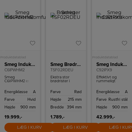
A
A
Produktdatablad
Produktdatablad
Smeg Induktionskomfur
Smeg Brødrister
Smeg Induktionskomfur
C6IPWHM2
TSF02RDEU
C92IPX9
Smeg
Ekstra stor
Effektivt og
C6IPWHM2 er
brødrister i
rummeligt
ikke bare et
retrostil fra
induktionskomfur
komfur. Det er en
italienske Smeg
med fem
Energiklasse
A
Farve
Rød
Energiklasse
A
blanding af
med plads til 4
kogezoner og to
italiensk design,
skiver brød.
ovne.
Farve
Hvid
Højde
215 mm
Farve
Rustfri stål
ny teknologi og
Brødristeren har
praktisk brug,
6
Højde
900 mm
Bredde
394 mm
Højde
900 mm
skabt til at
ristningsindstillinger
forbedre din
og high-lift
madlavning og
funktion.
19.999,-
1.789,-
42.999,-
komplementere
din
køkkenindretning.
LÆG I KURV
LÆG I KURV
LÆG I KUR