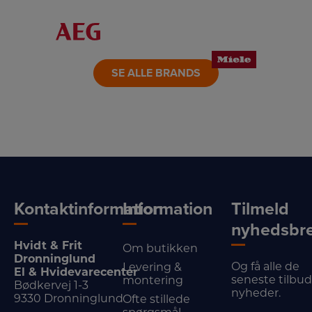
LINK
LINK
LINK
LINK
LINK
LINK
SE ALLE BRANDS
Kontaktinformation
Information
Tilmeld
nyhedsbr
Hvidt & Frit
Om butikken
Dronninglund
Og få alle de
Levering &
El & Hvidevarecenter
seneste tilbu
montering
Bødkervej 1-3
nyheder.
9330 Dronninglund
Ofte stillede