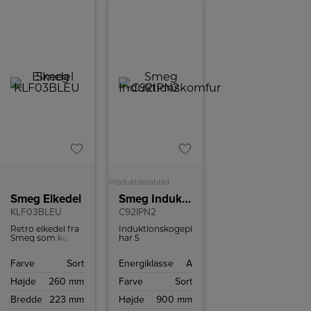
A
Produktdatablad
Smeg Elkedel
Smeg Induktionskomfur
KLF03BLEU
C92IPN2
Retro elkedel fra
Induktionskogepladen
Smeg som kan
har 5
indeholde 1,7 liter
varmezoner, som
og har
alle er udstyret
Farve
Sort
Energiklasse
A
tørkogningssikring
med en
samt autosluk
turbofunktion,
Højde
260 mm
Farve
Sort
ved 100ºC.
som øger
effekten til
Bredde
223 mm
Højde
900 mm
hurtigere
opvarmning.