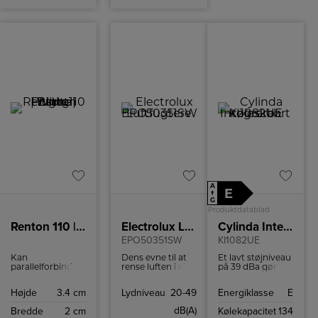
A
E
↑
G
Produktdatablad
Renton 110 | Batten Light Fitting | White
Electrolux Luftfugtere
Cylinda Integrerbart køleskab
EPO50351SW
KI1082UE
Kan
Dens evne til at
Et lavt støjniveau
parallelforbindes
rense luften i et
på 39 dBa gør
Ideelt egnet til
10 m² rum på kun
dette køleskab til
underskabsbelysning
10 minutter er
en diskret
Højde
3.4 cm
Lydniveau
20-49
Energiklasse
E
Tilslutningsledning
særlig
tilstedeværelse i
medfølger
imponerende.
dit køkken, og
dB(A)
Bredde
2 cm
Kølekapacitet
134
Kontakt på
Spiraludløbet
den effektive