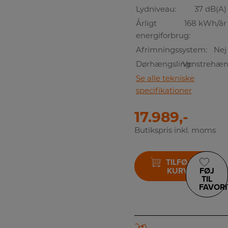
Lydniveau:
37 dB(A)
Årligt
168 kWh/år
energiforbrug:
Afrimningssystem:
Nej
Dørhængsling:
Venstrehæn
Se alle tekniske
specifikationer
17.989,-
Butikspris inkl. moms
TILFØJ TIL
KURV
FØJ
TIL
FAVORI