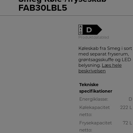
FAB30LBL5
A
D
↑
G
Produktdatablad
Køleskab fra Smeg i sort
med separat fryserum,
grøntsagsskuffe og LED
belysning.
Læs hele
beskrivelsen
Tekniske
specifikationer
Energiklasse:
D
Kølekapacitet
222 L
netto:
Frysekapacitet
72 L
netto: