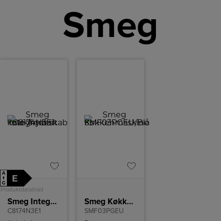
Smeg
A
E
↑
G
Produktdatablad
Smeg Integrerbart køle-/fryseskab
Smeg Køkkenmaskine/Blå
C8174N3E1
SMF03PGEU