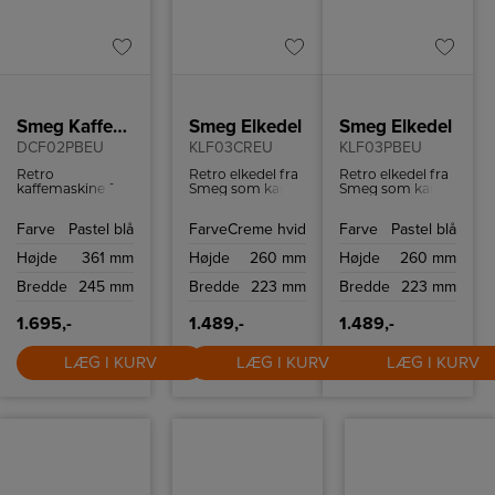
Smeg Kaffemaskine
Smeg Elkedel
Smeg Elkedel
DCF02PBEU
KLF03CREU
KLF03PBEU
Retro
Retro elkedel fra
Retro elkedel fra
kaffemaskine fra
Smeg som kan
Smeg som kan
Smeg med
indeholde 1,7 liter
indeholde 1,7 liter
kapacitet på op
og har
og har
Farve
Pastel blå
Farve
Creme hvid
Farve
Pastel blå
til 10 kopper
tørkogningssikring
tørkogningssikring
kaffe.
samt autosluk
samt autosluk
Højde
361 mm
Højde
260 mm
Højde
260 mm
ved 100ºC.
ved 100ºC.
Bredde
245 mm
Bredde
223 mm
Bredde
223 mm
1.695,-
1.489,-
1.489,-
LÆG I KURV
LÆG I KURV
LÆG I KURV