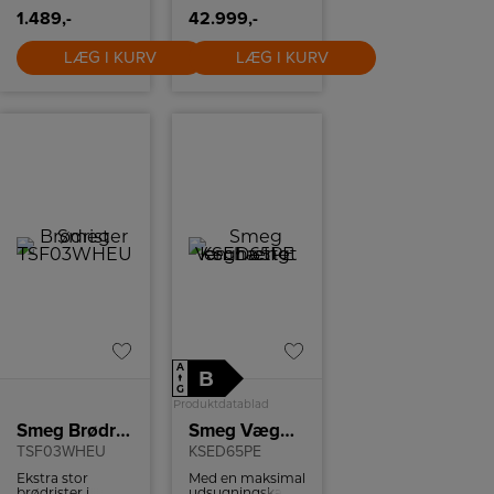
1.489,-
42.999,-
LÆG I KURV
LÆG I KURV
A
B
↑
G
Produktdatablad
Smeg Brødrister
Smeg Væghængt emhætte
TSF03WHEU
KSED65PE
Ekstra stor
Med en maksimal
brødrister i
udsugningskapacitet