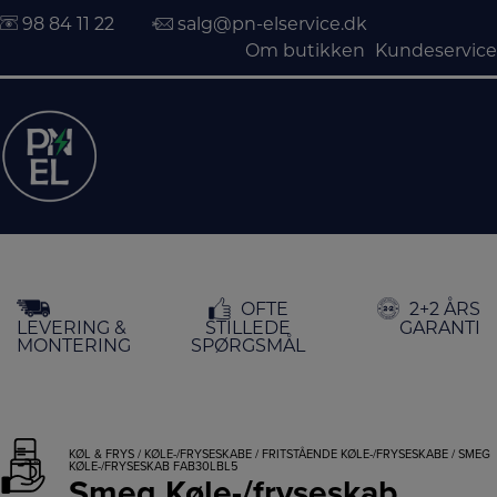
98 84 11 22
salg@pn-elservice.dk
Om butikken
Kundeservice
Hop
OFTE
2+2 ÅRS
til
LEVERING &
STILLEDE
GARANTI
indholdet
MONTERING
SPØRGSMÅL
KØL & FRYS
/
KØLE-/FRYSESKABE
/
FRITSTÅENDE KØLE-/FRYSESKABE
/ SMEG
KØLE-/FRYSESKAB FAB30LBL5
Smeg Køle-/fryseskab