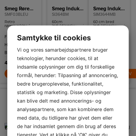
Smeg Røremaskine
Smeg Induktionskogeplade
Smeg Induktionskogeplade SIM3644MP
SMF03BLEU
SI364BM
SIM3644MB
Retro
60cm
60 cm bred
røremaskine fra
induktionskogeplade
induktionskogeplade
Smeg med 10
er den perfekte
med et elegant,
hastighedsindstillinger
kombination af
matsort design
Samtykke til cookies
Farve
Sort
Farve
Sort
Farve
Sort
og
elegant design
og en keramisk
sikkerhedsstop.
og avanceret
glasoverflade
Højde
378 mm
Højde
60 mm
Højde
110 mm
teknologi.
med lige kanter.
Vi og vores samarbejdspartnere bruger
Bredde
405 mm
Bredde
596 mm
Bredde
700 mm
teknologier, herunder cookies, til at
4.995,-
9.495,-
11.995,-
indsamle oplysninger om dig til forskellige
LÆG I KURV
LÆG I KURV
LÆG I KURV
formål, herunder: Tilpasning af annoncering,
bedre brugeroplevelse, funktionalitet,
statistik og marketing. Disse oplysninger
kan blive delt med annoncerings- og
analysepartnere, som kan kombinere dem
med data, du tidligere har givet dem eller
de har indsamlet gennem din brug af deres
tjenester. Ved at klikke på 'OK' giver du