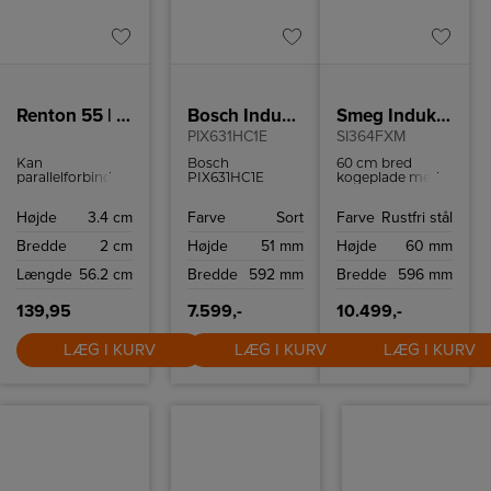
Renton 55 | Batten Light Fitting | White
Bosch Induktionskogeplade
Smeg Induktionskogeplade
PIX631HC1E
SI364FXM
Kan
Bosch
60 cm bred
parallelforbindes
PIX631HC1E
kogeplade med
Ideelt egnet til
induktionskogeplade
boosterfunktion
underskabsbelysning
med avancerede
til hurtig og
Højde
3.4 cm
Farve
Sort
Farve
Rustfri stål
Tilslutningsledning
funktioner som
effektiv
medfølger
FlexInduction,
madlavning.
Bredde
2 cm
Højde
51 mm
Højde
60 mm
Kontakt på
PowerBoost og
lampen Kan
WiFi-forbindelse
Længde
56.2 cm
Bredde
592 mm
Bredde
596 mm
forlænges ved at
gør både
forbinde flere
hverdagsmåltider
skinner
og slow cooking i
139,95
7.599,-
10.499,-
weekenden
nemmere og
LÆG I KURV
sjovere at lave
LÆG I KURV
LÆG I KURV
mad.