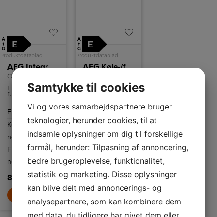
A
A
E
E
↑
↑
G
G
Produktdatablad
Produktdatablad
AEG Integrerbart køle-/fryseskab
AEG Køle-/fryseskab
OSC6N181ES
OSC6L181ES
Samtykke til cookies
Frostmatic-
AEG
funktionen
Køle-/fryseskab
aktiverer den
med 198
Vi og vores samarbejdspartnere bruger
maksimale
kølekapacitet og
Energiklasse
E
Energiklasse
E
fryseeffekt, så
73 frysekapacitet.
teknologier, herunder cookies, til at
dine friske varer
Kølekapacitet
195
Kølekapacitet
198
fryser hurtigst
muligt.
indsamle oplysninger om dig til forskellige
netto
L
netto
L
formål, herunder: Tilpasning af annoncering,
Frysekapacitet
62
Frysekapacitet
73
bedre brugeroplevelse, funktionalitet,
netto
L
netto
L
statistik og marketing. Disse oplysninger
8.499,-
7.299,-
kan blive delt med annoncerings- og
LÆG I KURV
LÆG I KURV
analysepartnere, som kan kombinere dem
med data, du tidligere har givet dem eller