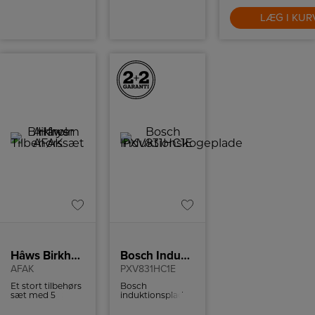
LÆG I KUR
Hâws Birkholm Airfryer Tilbehørssæt
Bosch Induktionskogeplade
AFAK
PXV831HC1E
Et stort tilbehørs
Bosch
sæt med 5
induktionsplade
forskellige slags
med 5 kogefelter,
forme til
flexzone og