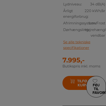
Lydniveau:
34 dB(A)
Årligt
220 kWh/år
energiforbrug:
Afrimningssystem:
LowFrost
Dørhængsling:
Højrehængls
vendbar
Se alle tekniske
specifikationer
7.995,-
Butikspris inkl. moms
TILFØJ TIL
KURV
FØJ
TIL
FAVORI