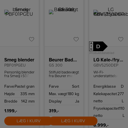
A
D
↑
G
Produktdatablad
Smeg blender
Beurer Badevægt
LG Køle-/fryseskab
PBF01PGEU
GS 300
GBV5250DEP
Personlig blender
Stilfuld badevægt
Wi-Fi-
fra Smeg i 50ér
fra Beurer med
understøttelse,
stil med to
letlæseligt LCD-
med en
Bottles-To-Go og
display, non-slip
kompatibel
Farve
Pastel grøn
Farve
Sort
Energiklasse
D
to hastigheder.
silikoneoverflade
smartphone og
og en
LG ThinQ ™ app
Højde
335 mm
Max. vægt
180 kg
Kølekapacitet
277
vægtkapacitet på
kan du fjernstyre
180 kg.
temperaturindstilli
netto
L
Bredde
142 mm
Display
Ja
så dit kabinet er
tilpasset dine
Frysekapacitet
110
behov.
1.199,-
319,-
netto
L
LÆG I KURV
LÆG I KURV
8.999,-