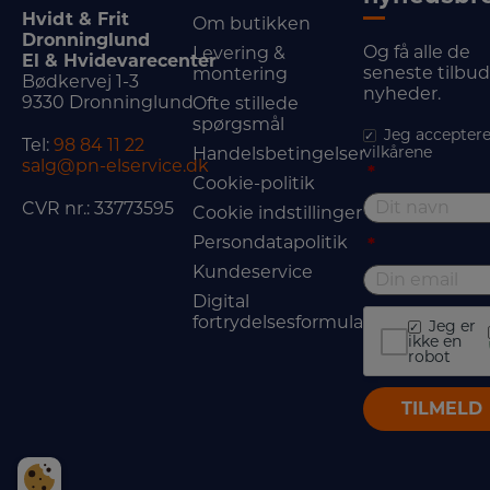
Hvidt & Frit
Om butikken
Dronninglund
Og få alle de
Levering &
El & Hvidevarecenter
seneste tilbu
montering
Bødkervej 1-3
nyheder.
9330 Dronninglund
Ofte stillede
spørgsmål
Jeg acceptere
Tel:
98 84 11 22
vilkårene
Handelsbetingelser
salg@pn-elservice.dk
*
Cookie-politik
CVR nr.: 33773595
Cookie indstillinger
Persondatapolitik
*
Kundeservice
Digital
fortrydelsesformular
Jeg er
ikke en
robot