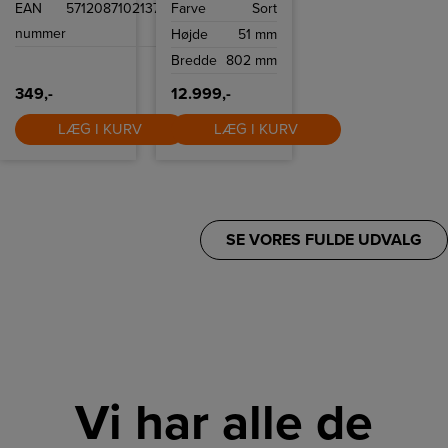
EAN
5712087102137
Farve
Sort
airfryeren.
Home Connect.
nummer
Højde
51 mm
Bredde
802 mm
349,-
12.999,-
LÆG I KURV
LÆG I KURV
SE VORES FULDE UDVALG
Vi har alle de