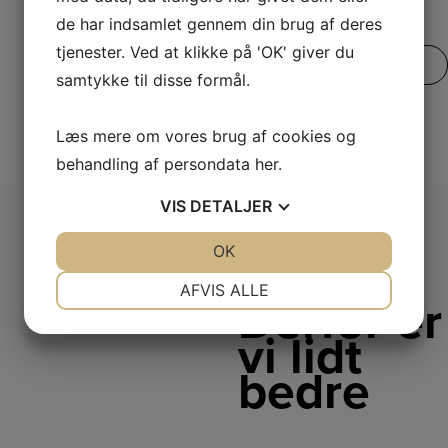
de har indsamlet gennem din brug af deres
tjenester. Ved at klikke på 'OK' giver du
SE VORES FULDE UDVALG
samtykke til disse formål.
Læs mere om vores brug af cookies og
behandling af persondata
her
.
VIS
DETALJER
JA
NEJ
OK
JA
NEJ
NØDVENDIGE
PRÆFERENCER
AFVIS ALLE
Derfor er
JA
NEJ
JA
NEJ
vi lidt
MARKETING
STATISTIK
bedre