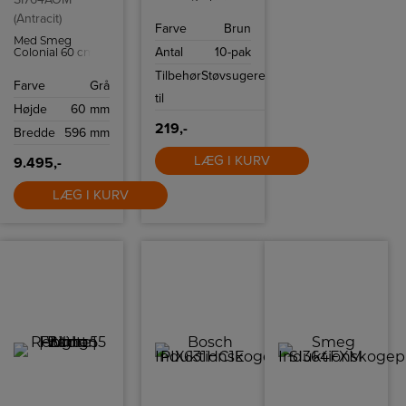
til Nilfisk VP930
(Antracit)
og passer også til
Farve
Brun
GD930.
Med Smeg
Antal
10-pak
Colonial 60 cm
induktionskogeplade
Tilbehør
Støvsugere
SI764AOM kan
Farve
Grå
du tilberede mad
til
på ingen tid
Højde
60 mm
takket være 4
induktionszoner
219,-
Bredde
596 mm
og flere intuitive
funktioner som
Quickstart og
LÆG I KURV
9.495,-
Powerboost.
LÆG I KURV