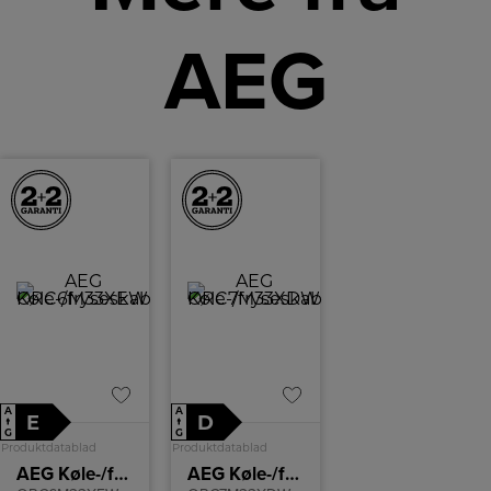
AEG
A
A
E
D
↑
↑
G
G
Produktdatablad
Produktdatablad
AEG Køle-/fryseskab
AEG Køle-/fryseskab