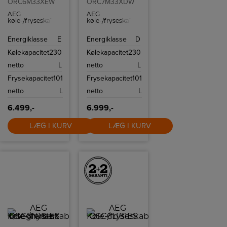
ORC6M33XEW
ORC7M33XDW
AEG
AEG
køle-/fryseskab
køle-/fryseskab
med NoFrost.
med
kølekapacitet på
Energiklasse
E
Energiklasse
D
230 L og
frysekapacitet på
Kølekapacitet
230
Kølekapacitet
230
101 L og med
Nofrost.
netto
L
netto
L
Frysekapacitet
101
Frysekapacitet
101
netto
L
netto
L
6.499,-
6.999,-
LÆG I KURV
LÆG I KURV