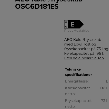
OSC6D181ES
A
E
↑
G
Produktdatablad
AEG Køle-/fryseskab
med LowFrost og
frysekapacitet på 73 l og
kølekapacitet på 196 l.
Læs hele beskrivelsen
Tekniske
specifikationer
Energiklasse:
E
Kølekapacitet
196 L
netto:
Frysekapacitet
73 L
netto: