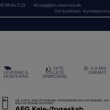
98 84 11 22
salg@pn-elservice.dk
Om butikken
Kundeservice
Hop
OFTE
2+2 ÅRS
til
LEVERING &
STILLEDE
GARANTI
indholdet
MONTERING
SPØRGSMÅL
KØL & FRYS
/
KØLE-/FRYSESKABE
/
INTEGRERBARE KØLE-/FRYSESKABE
/ AEG
KØLE-/FRYSESKAB OSC6D181ES
AEG Køle-/fryseskab