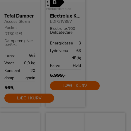
B
↑
G
Produktdatablad
Tefal Damper
Electrolux Kondenstørretumbler
Access Steam
EDI731V85V
Pocket
Electrolux 700
DelicateCare
DT3041E1
tørretumbler
med
Damperen giver
Energiklasse
B
varmepumpeteknologi
perfekt
og WiFi-styring.
hverdagsbrug og
Lydniveau
63
Perfekt tørring til
er sikker at bruge
Farve
Grå
sarte tekstiler og
på alle stoffer.
dB(A)
høj
Vægt
0,9 kg
energieffektivitet.
Farve
Hvid
Konstant
20
6.999,-
damp
g/min
LÆG I KURV
569,-
LÆG I KURV