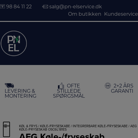
98 84 11 22
salg@pn-elservice.dk
Om butikken
Kundeservice
Hop
OFTE
2+2 ÅRS
til
LEVERING &
STILLEDE
GARANTI
indholdet
MONTERING
SPØRGSMÅL
KØL & FRYS
/
KØLE-/FRYSESKABE
/
INTEGRERBARE KØLE-/FRYSESKABE
/ AEG
KØLE-/FRYSESKAB OSC6L181ES
AEG Køle-/fryseskab