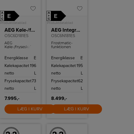
A
A
E
E
↑
↑
G
G
Produktdatablad
Produktdatablad
AEG Køle-/fryseskab
AEG Integrerbart køle-/fryseskab
OSC6D181ES
OSC6N181ES
AEG
Frostmatic-
Køle-/fryseskab
funktionen
med LowFrost
aktiverer den
og frysekapacitet
maksimale
Energiklasse
E
Energiklasse
E
på 73 l og
fryseeffekt, så
kølekapacitet på
dine friske varer
Kølekapacitet
196
Kølekapacitet
195
196 l.
fryser hurtigst
muligt.
netto
L
netto
L
Frysekapacitet
73
Frysekapacitet
62
netto
L
netto
L
7.995,-
8.499,-
LÆG I KURV
LÆG I KURV