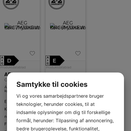
A
A
D
E
↑
↑
G
G
Produktdatablad
Produktdatablad
AEG Køle-/fryseskab
AEG Køle-/fryseskab
ORC7M33XDW
ORC6M33XEW
Samtykke til cookies
AEG
AEG
køle-/fryseskab
køle-/fryseskab
med
med NoFrost.
Vi og vores samarbejdspartnere bruger
kølekapacitet på
Energiklasse
D
Energiklasse
E
230 L og
teknologier, herunder cookies, til at
frysekapacitet på
Kølekapacitet
230
Kølekapacitet
230
101 L og med
indsamle oplysninger om dig til forskellige
Nofrost.
netto
L
netto
L
formål, herunder: Tilpasning af annoncering,
Frysekapacitet
101
Frysekapacitet
101
bedre brugeroplevelse, funktionalitet,