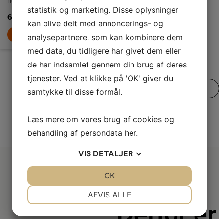
netto
L
netto
L
statistik og marketing. Disse oplysninger
6.999,-
6.499,-
kan blive delt med annoncerings- og
LÆG I KURV
LÆG I KURV
analysepartnere, som kan kombinere dem
med data, du tidligere har givet dem eller
de har indsamlet gennem din brug af deres
tjenester. Ved at klikke på 'OK' giver du
SE VORES FULDE UDVALG
samtykke til disse formål.
Læs mere om vores brug af cookies og
behandling af persondata
her
.
VIS
DETALJER
JA
NEJ
OK
JA
NEJ
NØDVENDIGE
PRÆFERENCER
AFVIS ALLE
Derfor er
JA
NEJ
JA
NEJ