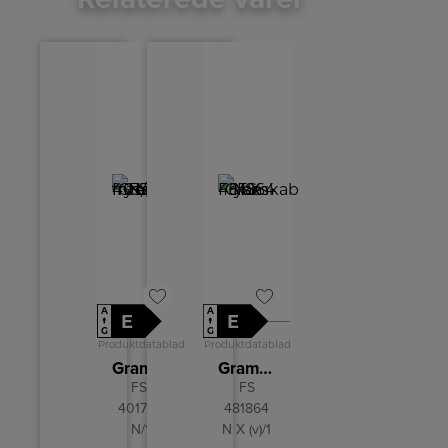
A
A
E
E
↑
↑
G
G
Produktdatablad
Produktdatablad
Gram Integrerbart fryseskab
Gram Fryseskab FS 481864 N X
FSI
FS
401754
481864
N/1
N X (v)/1