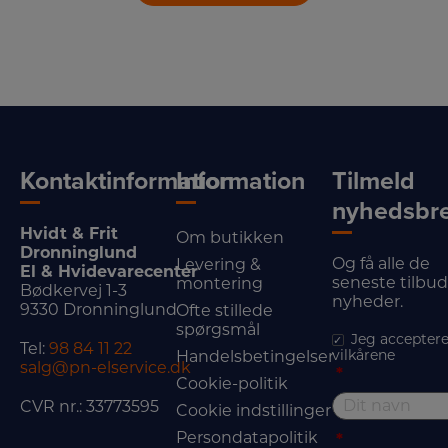
Kontaktinformation
Information
Tilmeld
nyhedsbr
Hvidt & Frit
Om butikken
Dronninglund
Og få alle de
Levering &
El & Hvidevarecenter
seneste tilbu
montering
Bødkervej 1-3
nyheder.
9330 Dronninglund
Ofte stillede
spørgsmål
Jeg acceptere
Tel:
98 84 11 22
vilkårene
Handelsbetingelser
salg@pn-elservice.dk
*
Cookie-politik
CVR nr.: 33773595
Cookie indstillinger
Persondatapolitik
*