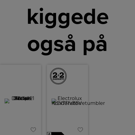
kiggede
også på
A