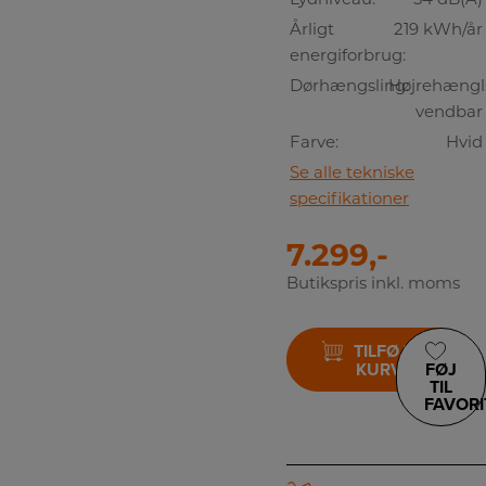
Årligt
219 kWh/år
energiforbrug:
Dørhængsling:
Højrehængls
vendbar
Farve:
Hvid
Se alle tekniske
specifikationer
7.299,-
Butikspris inkl. moms
TILFØJ TIL
KURV
FØJ
TIL
FAVORI