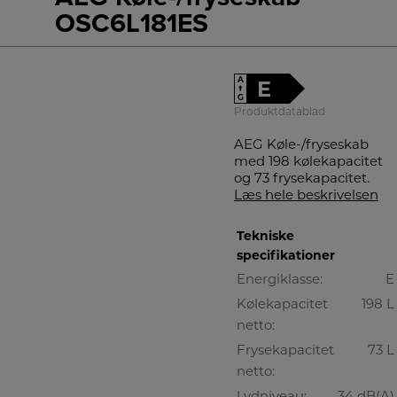
OSC6L181ES
A
E
↑
G
Produktdatablad
AEG Køle-/fryseskab
med 198 kølekapacitet
og 73 frysekapacitet.
Læs hele beskrivelsen
Tekniske
specifikationer
Energiklasse:
E
Kølekapacitet
198 L
netto:
Frysekapacitet
73 L
netto:
Lydniveau:
34 dB(A)