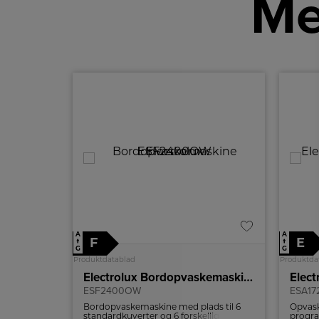
Me
A
A
F
E
↑
↑
G
G
Produktdatablad
Produktda
Electrolux Bordopvaskemaskine
Elec
ESF2400OW
ESA1
Bordopvaskemaskine med plads til 6
Opvask
standardkuverter og 6 forskellige
progra