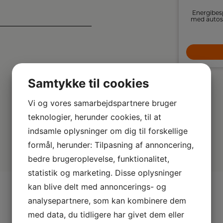
WUC 3C32 P
Whirlpool opvaskemaskine har 14 kuverters
Energibes
kapacitet, 8 vaskeprogrammer og smarte
med autoslu
funktioner som 6TH SENSE teknologi og
4.799,-
NaturalDry.
LÆG I KURV
Samtykke til cookies
Vi og vores samarbejdspartnere bruger
teknologier, herunder cookies, til at
indsamle oplysninger om dig til forskellige
formål, herunder: Tilpasning af annoncering,
bedre brugeroplevelse, funktionalitet,
statistik og marketing. Disse oplysninger
kan blive delt med annoncerings- og
analysepartnere, som kan kombinere dem
med data, du tidligere har givet dem eller