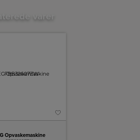
aterede varer
A
D
↑
G
Produktdatablad
G Opvaskemaskine
Gram Integrerbar opvask