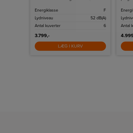
programmer.
giver f
servic
Energiklasse
F
Energi
giver 
gør det
Lydniveau
52 dB(A)
Lydni
effekti
Antal kuverter
6
Antal 
3.799,-
4.999
LÆG I KURV