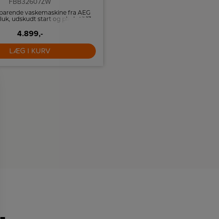
FBB32607ZW
OMI 6240-90 RT
parende vaskemaskine fra AEG
Støjsvag opvaskemaskine fra
k, udskudt start og plads til 13
funktionel bestikbakke, Turbo
kuverter.
plads til 15 kuverter.
4.899,-
5.499,-
LÆG I KURV
LÆG I KURV