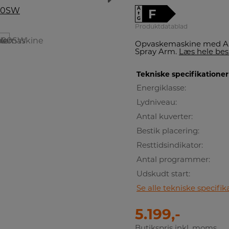
A
F
↑
G
Produktdatablad
Opvaskemaskine med Aut
Spray Arm.
Læs hele bes
Tekniske specifikationer
Energiklasse:
Lydniveau:
Antal kuverter:
Bestik placering:
Resttidsindikator:
Antal programmer:
Udskudt start:
Se alle tekniske specifik
5.199,-
Butikspris inkl. moms