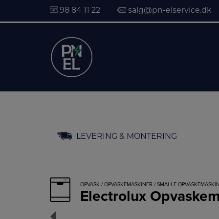
98 84 11 22
salg@pn-elservice.dk
Hop
LEVERING & MONTERING
til
indholdet
OPVASK
/
OPVASKEMASKINER
/
SMALLE OPVASKEMASKI
Electrolux Opvask