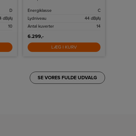
D
Energiklasse
C
4 dB(A)
Lydniveau
44 dB(A)
10
Antal kuverter
14
6.299,-
LÆG I KURV
SE VORES FULDE UDVALG