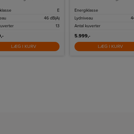
leksibilitet alt efter hvor snavset
plads til 10 standard kuverter.
et er. Oversvømmelsessikringen
klasse
E
Energiklasse
ekstra sikkerhed, og bestikkurven
 nemt at organisere bestik til
veau
46 dB(A)
Lydniveau
4
v opvask.
kuverter
13
Antal kuverter
,-
5.999,-
LÆG I KURV
LÆG I KURV