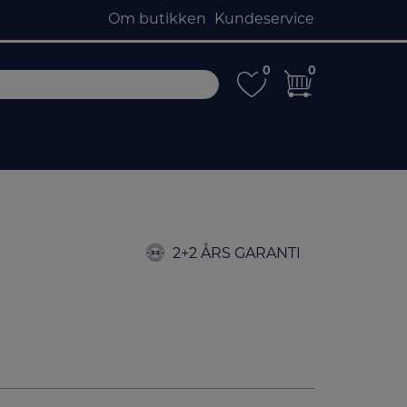
Om butikken
Kundeservice
0
0
0
0
2+2 ÅRS GARANTI