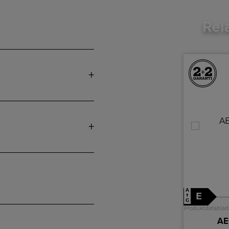
Rel
A
A
D
E
↑
↑
G
G
Produktdatablad
Produktdatablad
Whirlpool Opvaskemaskine
AE