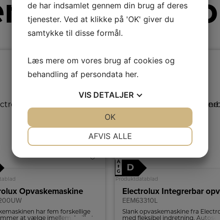
re fra Electro
de har indsamlet gennem din brug af deres
tjenester. Ved at klikke på 'OK' giver du
samtykke til disse formål.
Læs mere om vores brug af cookies og
behandling af persondata
her
.
VIS
DETALJER
JA
NEJ
OK
JA
NEJ
NØDVENDIGE
PRÆFERENCER
AFVIS ALLE
JA
NEJ
JA
NEJ
A
MARKETING
STATISTIK
D
↑
G
tablad
Produktdatablad
trolux Opvaskemaskine
7200UW
EEM63310L
emaskinen har fem forskellige
Slank opvaskemaskine fra Electr
mmer at vælge imellem, hvilket
med fleksibel indretning, Autose