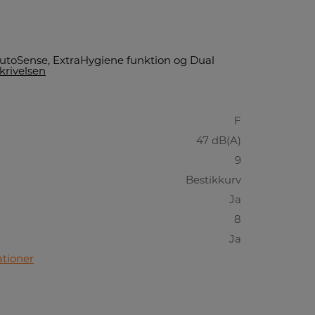
oSense, ExtraHygiene funktion og Dual
krivelsen
F
47 dB(A)
9
Bestikkurv
Ja
8
Ja
ationer