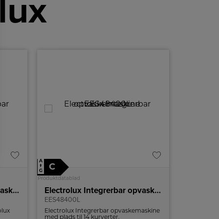
lux
A
C
↑
G
Produktdatablad
Electrolux Integrerbar opvaskemaskine
Electrolux Integrerbar opvaskemaskine
EES48400L
olux
Electrolux Integrerbar opvaskemaskine
nsor og
med plads til 14 kurverter.