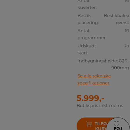
Antal
10
kuverter:
Bestik
Bestikbakk
placering:
øverst
Antal
10
programmer:
Udskudt
Ja
start:
Indbygningshøjde:
820-
900mm
Se alle tekniske
specifikationer
5.999,-
Butikspris inkl. moms
TILFØJ TIL
KURV
FØJ