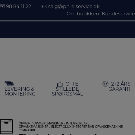
98 84 11 22
salg@pn-elservice.dk
Om butikken
Kundeservice
Hop
OFTE
2+2 ÅRS
til
LEVERING &
STILLEDE
GARANTI
indholdet
MONTERING
SPØRGSMÅL
OPVASK
/
OPVASKEMASKINER
/
INTEGRERBARE
OPVASKEMASKINER
/ ELECTROLUX INTEGRERBAR OPVASKEMASKINE
EEM63310L