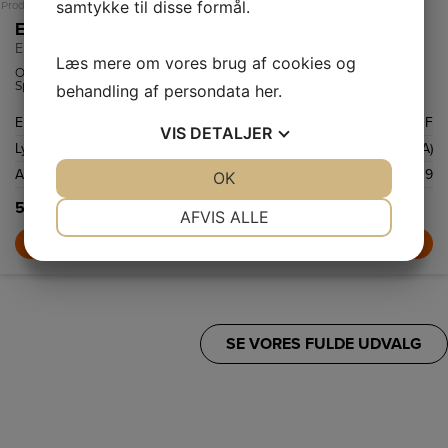
samtykke til disse formål.
Produktdatablad
Electrolux Opvaskemaskine
ESA22100SW
Læs mere om vores brug af cookies og
Opvaskemaskine med AutoSense, ExtraHygiene funktion og Dual
Spray Arm.
behandling af persondata
her
.
Energiklasse
F
VIS
DETALJER
Lydniveau
47 dB(A)
Antal kuverter
9
JA
NEJ
OK
JA
NEJ
5.199,-
NØDVENDIGE
PRÆFERENCER
AFVIS ALLE
LÆG I KURV
JA
NEJ
JA
NEJ
MARKETING
STATISTIK
SE VORES FULDE UDVALG