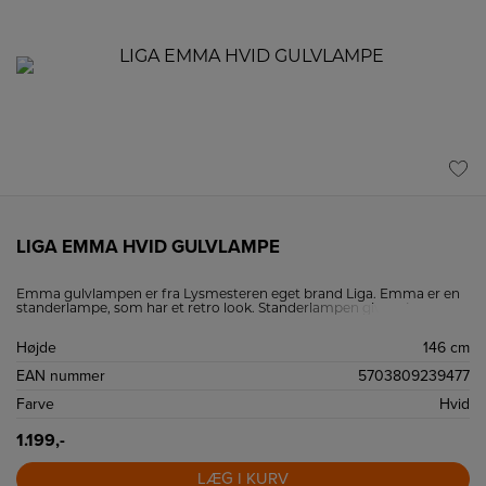
LIGA EMMA HVID GULVLAMPE
Emma gulvlampen er fra Lysmesteren eget brand Liga. Emma er en
standerlampe, som har et retro look. Standerlampen giver et
læsevenligt lys, og er fleksibel. Lampens skærme kan tippes, så lyset
kan rettes som behovet er. På lampen er der afbryder på hver skærm,
Højde
146 cm
så du nemt kan tænde og slukke dem hver for sig.
EAN nummer
5703809239477
Farve
Hvid
1.199,-
LÆG I KURV