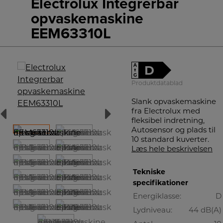
Electrolux Integrerbar
opvaskemaskine
EEM63310L
A
D
↑
G
Produktdatablad
Slank opvaskemaskine
fra Electrolux med
fleksibel indretning,
Autosensor og plads til
10 standard kuverter.
Læs hele beskrivelsen
Tekniske
specifikationer
Energiklasse:
D
Lydniveau:
44 dB(A)