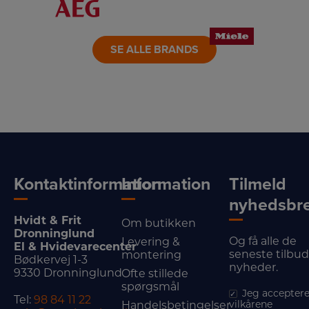
LINK
LINK
LINK
SE ALLE BRANDS
Kontaktinformation
Information
Tilmeld
nyhedsbr
Hvidt & Frit
Om butikken
Dronninglund
Og få alle de
Levering &
El & Hvidevarecenter
seneste tilbu
montering
Bødkervej 1-3
nyheder.
9330 Dronninglund
Ofte stillede
spørgsmål
Jeg acceptere
Tel:
98 84 11 22
vilkårene
Handelsbetingelser