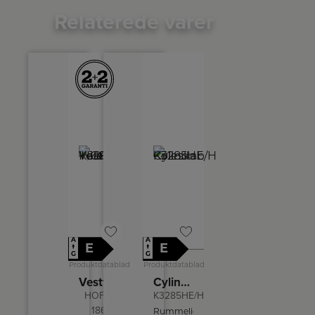
Relaterede varer
A
A
E
E
↑
↑
G
G
Produktdatablad
Produktdatablad
Vestfrost Køleskab
Cylinda Køleskab
HOF K
K3285HE/H
186
Rummeligt