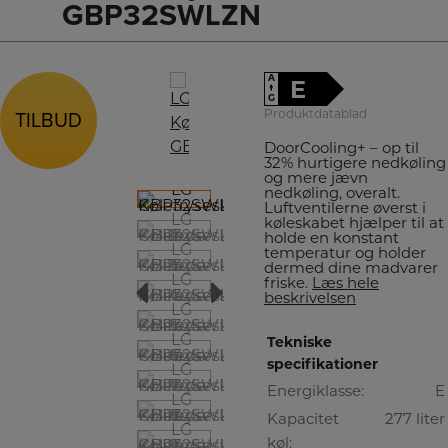
GBP32SWLZN
A
E
↑
G
TILBUD
Produktdatablad
TILBUD
DoorCooling+ – op til
32% hurtigere nedkøling
og mere jævn
nedkøling, overalt.
Luftventilerne øverst i
køleskabet hjælper til at
holde en konstant
temperatur og holder
dermed dine madvarer
friske.
Læs hele
beskrivelsen
Tekniske
specifikationer
Energiklasse:
E
Kapacitet
277 liter
køl: