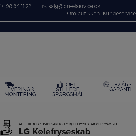
98 84 11 22
salg@pn-elservice.dk
Om butikken
Kundeservice
Hop
OFTE
2+2 ÅRS
til
LEVERING &
STILLEDE
GARANTI
indholdet
MONTERING
SPØRGSMÅL
ALLE TILBUD
/
HVIDEVARER
/ LG KØLEFRYSESKAB GBP32SWLZN
LG Kølefryseskab