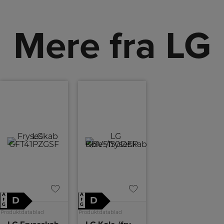
Mere fra LG
A
A
D
D
↑
↑
G
G
Produktdatablad
Produktdatablad