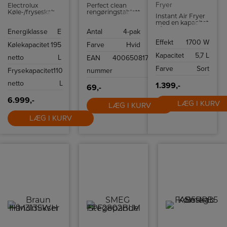
Fryer
Electrolux
Perfect clean
Køle-/fryseskab
rengøringstabletter
Instant Air Fryer
rummer 195 liter
til
med en kapacitet
og fryseren 110
fuldautomatiske
på 5,7 L.
Energiklasse
E
Antal
4-pak
liter.
kaffemaskiner.
pakke med 4 stk.
Effekt
1700 W
Kølekapacitet
195
Farve
Hvid
Kapacitet
5,7 L
netto
L
EAN
4006508178599
Farve
Sort
Frysekapacitet
110
nummer
netto
L
1.399,-
69,-
6.999,-
LÆG I KURV
LÆG I KURV
LÆG I KURV