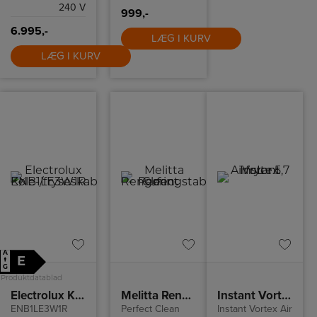
stilfulde
240 V
Stockholm-serie,
999,-
designet af
6.995,-
Michael
LÆG I KURV
Waltersdorff og
Emanuele
LÆG I KURV
Patton, der
kombinerer
moderne æstetik
med
funktionalitet.
A
E
↑
G
Produktdatablad
Electrolux Køle-/fryseskab
Melitta Rengøringstabletter
Instant Vortex Airfryer 5,7 L
ENB1LE3W1R
Perfect Clean
Instant Vortex Air