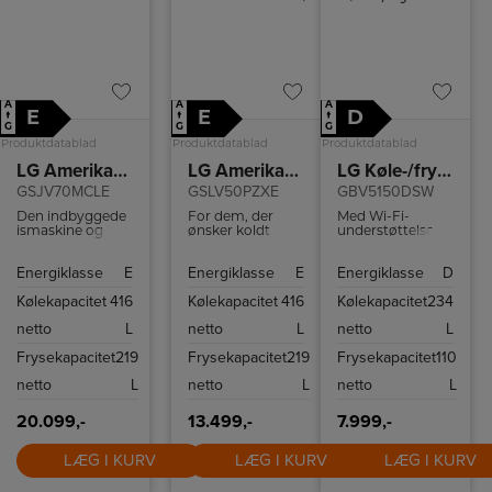
A
A
A
E
E
D
↑
↑
↑
G
G
G
Produktdatablad
Produktdatablad
Produktdatablad
LG Amerikanerskab
LG Amerikanerkøleskab
LG Køle-/fryseskab
GSJV70MCLE
GSLV50PZXE
GBV5150DSW
Den indbyggede
For dem, der
Med Wi-Fi-
ismaskine og
ønsker koldt
understøttelse,
vanddispenser
vand og is,
med en
gør det nemt at
kræver denne
kompatibel
Energiklasse
E
Energiklasse
E
Energiklasse
D
nyde et iskoldt
model en fast
smartphone og
glas vand eller
vandtilslutning.
LG ThinQ™-app
Kølekapacitet
416
Kølekapacitet
416
Kølekapacitet
234
isterninger
kan du fjernstyre
direkte fra døren.
temperaturindstillinger
netto
L
netto
L
netto
L
Med en kapacitet
så dit kabinet er
på 14 liter kan du
tilpasset dine
Frysekapacitet
219
Frysekapacitet
219
Frysekapacitet
110
altid være sikker
behov.
på, at der er is
netto
L
netto
L
netto
L
klar til dine
drikkevarer.
20.099,-
13.499,-
7.999,-
LÆG I KURV
LÆG I KURV
LÆG I KURV