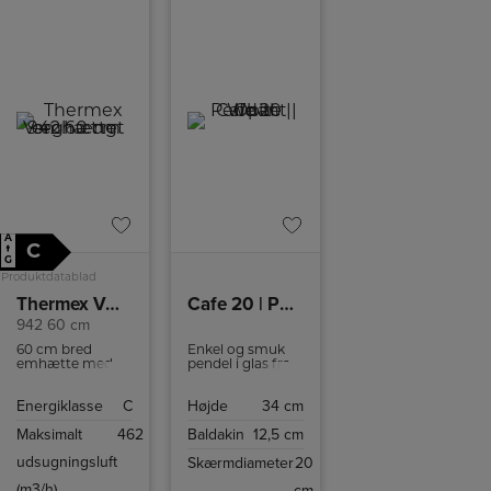
A
C
↑
G
Produktdatablad
Thermex Væghængt emhætte
Cafe 20 | Pendant | Opal White
942 60 cm
60 cm bred
Enkel og smuk
emhætte med
pendel i glas fra
tre
Nordlux. Elegant
hastighedsniveauer.
belysning f.eks.
Energiklasse
C
Højde
34 cm
over dit
køkkenbord eller
Maksimalt
462
Baldakin
12,5 cm
i gangareal.
udsugningsluft
Skærmdiameter
20
(m3/h)
cm