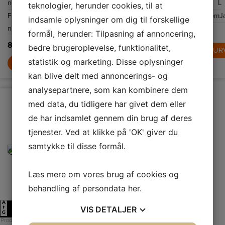
netto
L
netto
L
netto
L
teknologier, herunder cookies, til at
så dit kabinet er
NoFrost.
tilpasset dine
Frysekapacitet
110
Afrimningssystem
NoFrost
Afrimningssystem
J
behov.
indsamle oplysninger om dig til forskellige
netto
L
7.999,-
7.999,-
formål, herunder: Tilpasning af annoncering,
8.999,-
bedre brugeroplevelse, funktionalitet,
LÆG I KURV
LÆG I KUR
statistik og marketing. Disse oplysninger
LÆG I KURV
kan blive delt med annoncerings- og
analysepartnere, som kan kombinere dem
med data, du tidligere har givet dem eller
de har indsamlet gennem din brug af deres
tjenester. Ved at klikke på 'OK' giver du
samtykke til disse formål.
Læs mere om vores brug af cookies og
behandling af persondata
her
.
A
VIS
DETALJER
D
↑
G
Produktdatablad