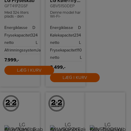
LG Fryseskab
LG Køle-/fryseskab
GFT41PZGSF
GBV5150DEP
Med 324 liters
Denne model har
plads - den
Wi-Fi-
største i sin
understøttelse,
klasse - har du
med en
Energiklasse
D
Energiklasse
D
masser af plads
kompatibel
til al din
smartphone og
Frysekapacitet
324
Kølekapacitet
234
yndlingsmad.
LG ThinQ™-app
kan du fjernstyre
netto
L
netto
L
temperaturindstillingerne,
så dit kabinet er
Afrimningssystem
Ja
Frysekapacitet
110
tilpasset dine
behov.
netto
L
7.999,-
8.499,-
LÆG I KURV
LÆG I KURV