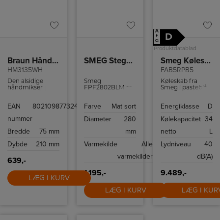
A
D
↑
G
Produktdatablad
Braun Håndmikser
SMEG Stegepande FPF2802BLM
Smeg Køleskab
HM3135WH
FAB5RPB5
Den alsidige
Smeg
Køleskab fra
håndmikser
FPF2802BLM er
Smeg i pasteblå
tilbyder
en 28 cm
med 2 justerbare
ergonomisk
stegepande i mat
hylder, 2
EAN
8021098773241
Farve
Mat sort
Energiklasse
D
komfort og
sort 50’s‑design
dørhylder og LED
bekvemmelighed,
med PFAS‑fri
belysning.
nummer
Diameter
280
Kølekapacitet
34
som gør det
keramisk
hurtigt og nemt
non‑stick. Jævn
Bredde
75 mm
mm
netto
L
at bage.
varmefordeling,
alle varmekilder
Dybde
210 mm
Varmekilde
Alle
Lydniveau
40
inkl. induktion,
ovnfast op til 250
varmekilder
dB(A)
°C og let
639,-
rengøring samt
rustfrit stålgreb.
1.195,-
9.489,-
LÆG I KURV
LÆG I KURV
LÆG I KUR