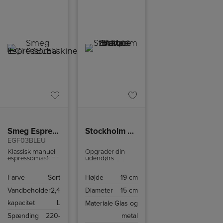
Smeg Espressomaskine
Stockholm Batteri Marble Brown – Antique
EGF03BLEU
Klassisk manuel
Opgrader din
espressomaskine
udendørs
fra Smeg med
belysning med
justerbar
Halo Design
Farve
Sort
Højde
19 cm
kaffetemperatur,
Stockholm
og mulighed for
batteri lampe i
Vandbeholder
2,4
Diameter
15 cm
at brygge op til 2
elegant
kopper kaffe ad
marmorgrå
kapacitet
L
Materiale
Glas og
gangen.
farve. Denne
bærbare lampe
Spænding
220-
metal
er en del af den