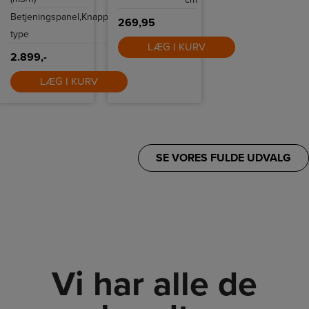
Betjeningspanel,
Knapper
269,95
type
LÆG I KURV
2.899,-
LÆG I KURV
SE VORES FULDE UDVALG
Vi har alle de