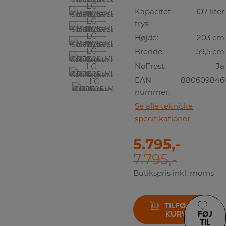
Kapacitet
107 liter
frys:
Højde:
203 cm
Bredde:
59,5 cm
NoFrost:
Ja
EAN
880609846
nummer:
Se alle tekniske
specifikationer
5.795,-
7.795,-
Butikspris inkl. moms
TILFØJ TIL
KURV
FØJ
TIL