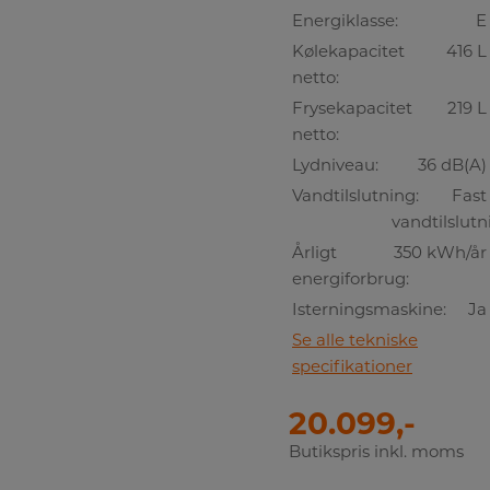
Energiklasse:
E
Kølekapacitet
416 L
netto:
Frysekapacitet
219 L
netto:
Lydniveau:
36 dB(A)
Vandtilslutning:
Fast
vandtilslutn
Årligt
350 kWh/år
energiforbrug:
Isterningsmaskine:
Ja
Se alle tekniske
specifikationer
20.099,-
Butikspris inkl. moms