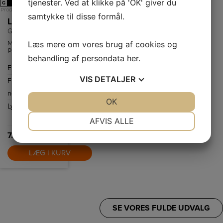
tjenester. Ved at klikke på 'OK' giver du
G
Produktdatablad
samtykke til disse formål.
LG Fryseskab
GFT41PZGSF
Læs mere om vores brug af cookies og
Med 324 liters
plads - den
største i sin
behandling af persondata
her
.
klasse - har du
Energiklasse
D
masser af plads
til al din
VIS
DETALJER
Frysekapacitet
324
yndlingsmad.
netto
L
JA
NEJ
OK
JA
NEJ
Lydniveau
37
NØDVENDIGE
PRÆFERENCER
dB(A)
AFVIS ALLE
7.999,-
JA
NEJ
JA
NEJ
MARKETING
STATISTIK
LÆG I KURV
SE VORES FULDE UDVALG