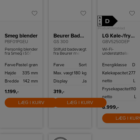
A
D
↑
G
Produktdatablad
Smeg blender
Beurer Badevægt
LG Køle-/fryseskab
PBF01PGEU
GS 300
GBV5250DEP
Personlig blender
Stilfuld badevægt
Wi-Fi-
fra Smeg i 50ér
fra Beurer med
understøttelse,
stil med to
letlæseligt LCD-
med en
Bottles-To-Go og
display, non-slip
kompatibel
Farve
Pastel grøn
Farve
Sort
Energiklasse
D
to hastigheder.
silikoneoverflade
smartphone og
og en
LG ThinQ ™ app
Højde
335 mm
Max. vægt
180 kg
Kølekapacitet
277
vægtkapacitet på
kan du fjernstyre
180 kg.
temperaturindstilli
netto
L
Bredde
142 mm
Display
Ja
så dit kabinet er
tilpasset dine
Frysekapacitet
110
behov.
1.199,-
319,-
netto
L
LÆG I KURV
LÆG I KURV
8.999,-
LÆG I KUR