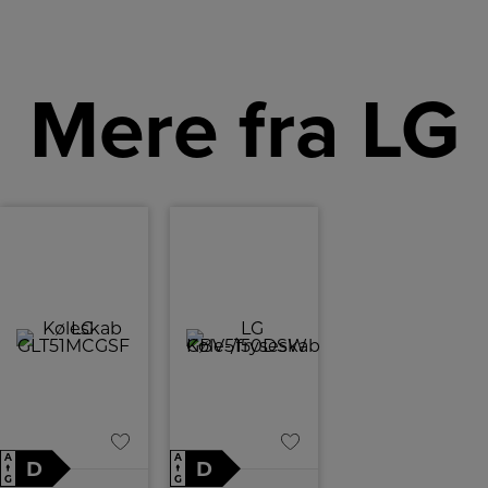
Mere fra LG
A
A
D
D
↑
↑
G
G