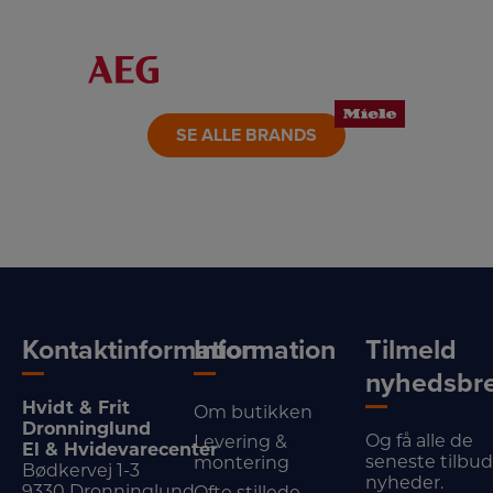
LINK
LINK
LINK
LINK
LINK
LINK
SE ALLE BRANDS
Kontaktinformation
Information
Tilmeld
nyhedsbr
Hvidt & Frit
Om butikken
Dronninglund
Og få alle de
Levering &
El & Hvidevarecenter
seneste tilbu
montering
Bødkervej 1-3
nyheder.
9330 Dronninglund
Ofte stillede