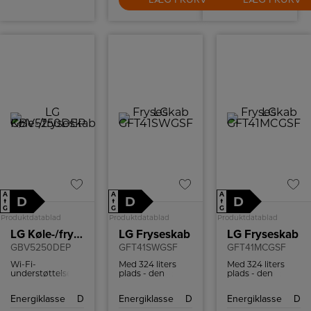
A
A
A
D
D
D
↑
↑
↑
G
G
G
Produktdatablad
Produktdatablad
Produktdatablad
LG Køle-/fryseskab
LG Fryseskab
LG Fryseskab
GBV5250DEP
GFT41SWGSF
GFT41MCGSF
Wi-Fi-
Med 324 liters
Med 324 liters
understøttelse,
plads - den
plads - den
med en
største i sin
største i sin
kompatibel
klasse - har du
klasse - har du
Energiklasse
D
Energiklasse
D
Energiklasse
D
smartphone og
masser af plads
masser af plads
LG ThinQ ™ app
til al din
til al din