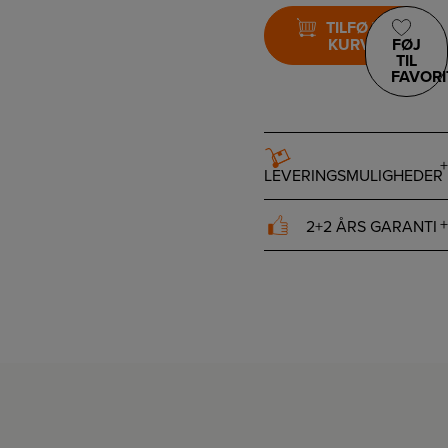
TILFØJ TIL
KURV
FØJ
TIL
FAVORI
LEVERINGSMULIGHEDER
2+2 ÅRS GARANTI