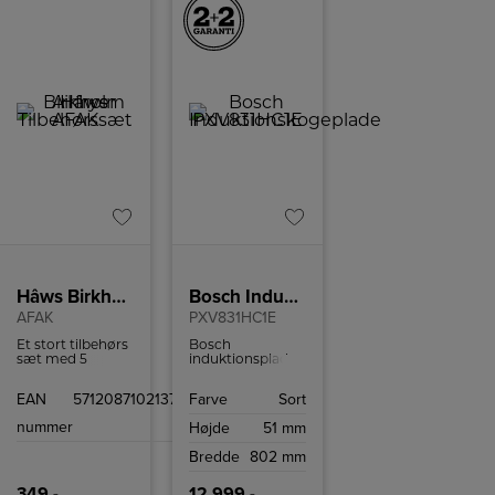
Hâws Birkholm Airfryer Tilbehørssæt
Bosch Induktionskogeplade
AFAK
PXV831HC1E
Et stort tilbehørs
Bosch
sæt med 5
induktionsplade
forskellige slags
med 5 kogefelter,
forme til
flexzone og
EAN
5712087102137
Farve
Sort
airfryeren.
Home Connect.
nummer
Højde
51 mm
Bredde
802 mm
349,-
12.999,-