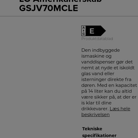
GSJV70MCLE
A
E
↑
G
Produktdatablad
Den indbyggede
ismaskine og
vanddispenser gør det
nemt at nyde et iskoldt
glas vand eller
isterninger direkte fra
døren. Med en kapacitet
på 14 liter kan du altid
være sikker på, at der er
is klar til dine
drikkevarer.
Læs hele
beskrivelsen
Tekniske
specifikationer