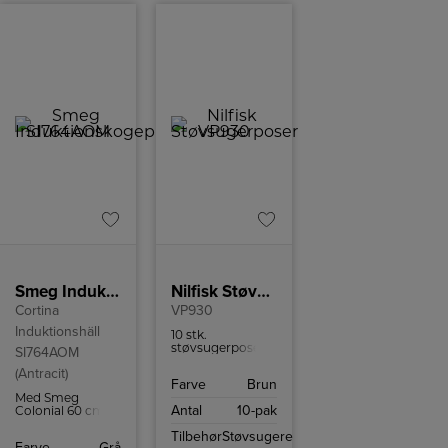
Smeg Induktionskogeplade SI764AOM
Nilfisk Støvsugerposer
Cortina
VP930
Induktionshäll
10 stk.
støvsugerposer
SI764AOM
til Nilfisk VP930
(Antracit)
og passer også til
Farve
Brun
GD930.
Med Smeg
Antal
10-pak
Colonial 60 cm
induktionskogeplade
Tilbehør
Støvsugere
SI764AOM kan
Farve
Grå