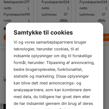
Kølekapacitet
277
Frysekapacitet
324
Frysekapacitet
324
kan du fjernstyre
yndlingsmad.
yndlingsmad
temperaturindstillingerne,
også med
netto
L
netto
L
netto
L
så dit kabinet er
NoFrost.
tilpasset dine
Frysekapacitet
110
Lydniveau
37
Lydniveau
37
behov.
netto
L
dB(A)
dB(A)
8.999,-
7.999,-
7.999,-
Samtykke til cookies
LÆG I KURV
LÆG I KURV
LÆG I KUR
Vi og vores samarbejdspartnere bruger
teknologier, herunder cookies, til at
indsamle oplysninger om dig til forskellige
formål, herunder: Tilpasning af annoncering,
bedre brugeroplevelse, funktionalitet,
statistik og marketing. Disse oplysninger
kan blive delt med annoncerings- og
analysepartnere, som kan kombinere dem
med data, du tidligere har givet dem eller
de har indsamlet gennem din brug af deres
A
D
↑