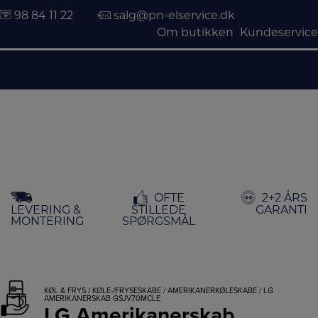
98 84 11 22
salg@pn-elservice.dk
Om butikken
Kundeservice
Hop
OFTE
2+2 ÅRS
til
LEVERING &
STILLEDE
GARANTI
indholdet
MONTERING
SPØRGSMÅL
KØL & FRYS
/
KØLE-/FRYSESKABE
/
AMERIKANERKØLESKABE
/ LG
AMERIKANERSKAB GSJV70MCLE
LG Amerikanerskab