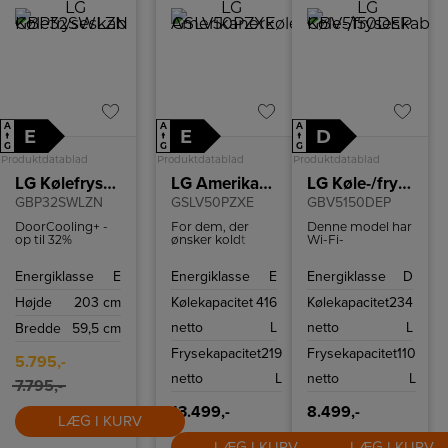
A
A
A
E
E
D
↑
↑
↑
G
G
G
Produktdatablad
Produktdatablad
Produktdatablad
LG Kølefryseskab
LG Amerikanerkøleskab
LG Køle-/fryseskab
GBP32SWLZN
GSLV50PZXE
GBV5150DEP
DoorCooling+ -
For dem, der
Denne model har
op til 32%
ønsker koldt
Wi-Fi-
hurtigere
vand og is,
understøttelse,
nedkøling og
kræver denne
med en
Energiklasse
E
Energiklasse
E
Energiklasse
D
mere jævn
model en fast
kompatibel
nedkøling,
vandtilslutning.
smartphone og
Højde
203 cm
Kølekapacitet
416
Kølekapacitet
234
overalt.
LG ThinQ™-app
Luftventilerne
kan du fjernstyre
netto
L
netto
L
Bredde
59,5 cm
øverst i
temperaturindstillinger
køleskabet
så dit kabinet er
Frysekapacitet
219
Frysekapacitet
110
hjælper til at
tilpasset dine
5.795,-
holde en
behov.
netto
L
netto
L
konstant
7.795,-
temperatur og
holder dermed
13.499,-
8.499,-
LÆG I KURV
dine madvarer
friske.
LÆG I KURV
LÆG I KURV