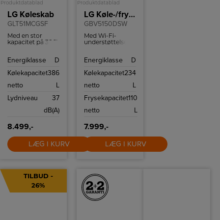
Produktdatablad
Produktdatablad
LG Køleskab
LG Køle-/fryseskab
GLT51MCGSF
GBV5150DSW
Med en stor
Med Wi-Fi-
kapacitet på 386L
understøttelse,
i køleskabet får
med en
du masser af
kompatibel
Energiklasse
D
Energiklasse
D
plads til alle dine
smartphone og
yndlingsting.
LG ThinQ™-app
Kølekapacitet
386
Kølekapacitet
234
kan du fjernstyre
temperaturindstillingerne,
netto
L
netto
L
så dit kabinet er
tilpasset dine
Lydniveau
37
Frysekapacitet
110
behov.
dB(A)
netto
L
8.499,-
7.999,-
LÆG I KURV
LÆG I KURV
TILBUD -
26%