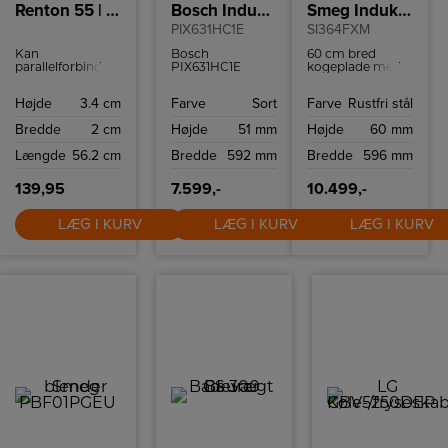
Renton 55 | Batten Light Fitting | White
Bosch Induktionskogeplade
Smeg Induktionskogeplade
PIX631HC1E
SI364FXM
Kan
Bosch
60 cm bred
parallelforbindes
PIX631HC1E
kogeplade med
Ideelt egnet til
induktionskogeplade
boosterfunktion
underskabsbelysning
med avancerede
til hurtig og
Højde
3.4 cm
Farve
Sort
Farve
Rustfri stål
Tilslutningsledning
funktioner som
effektiv
medfølger
FlexInduction,
madlavning.
Bredde
2 cm
Højde
51 mm
Højde
60 mm
Kontakt på
PowerBoost og
lampen Kan
WiFi-forbindelse
Længde
56.2 cm
Bredde
592 mm
Bredde
596 mm
forlænges ved at
gør både
forbinde flere
hverdagsmåltider
skinner
og slow cooking i
139,95
7.599,-
10.499,-
weekenden
nemmere og
LÆG I KURV
sjovere at lave
LÆG I KURV
LÆG I KURV
mad.