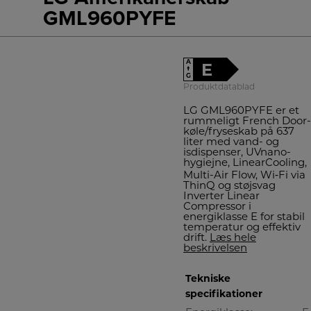
GML960PYFE
A
E
↑
G
Produktdatablad
LG GML960PYFE er et
rummeligt French Door-
køle/fryseskab på 637
liter med vand- og
isdispenser, UVnano-
hygiejne, LinearCooling,
Multi-Air Flow, Wi‑Fi via
ThinQ og støjsvag
Inverter Linear
Compressor i
energiklasse E for stabil
temperatur og effektiv
drift.
Læs hele
beskrivelsen
Tekniske
specifikationer