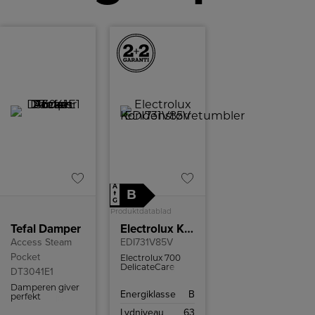
A
B
↑
G
Produktdatablad
Tefal Damper
Electrolux Kondenstørretumbler
Access Steam
EDI731V85V
Pocket
Electrolux 700
DelicateCare
DT3041E1
tørretumbler
med
Damperen giver
Energiklasse
B
varmepumpeteknologi
perfekt
og WiFi-styring.
hverdagsbrug og
Lydniveau
63
Perfekt tørring til