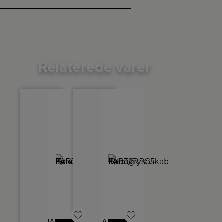
Relaterede varer
A
A