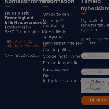
Kontaktinformation
Information
Tilmeld
nyhedsbr
Hvidt & Frit
Om butikken
Dronninglund
Og få alle de
Levering &
El & Hvidevarecenter
seneste tilbu
montering
Bødkervej 1-3
nyheder.
9330 Dronninglund
Ofte stillede
spørgsmål
Jeg acceptere
Tel:
98 84 11 22
vilkårene
Handelsbetingelser
salg@pn-elservice.dk
*
Cookie-politik
CVR nr.: 33773595
Cookie indstillinger
Persondatapolitik
*
Kundeservice
Digital
fortrydelsesformular
Jeg er
ikke en
robot