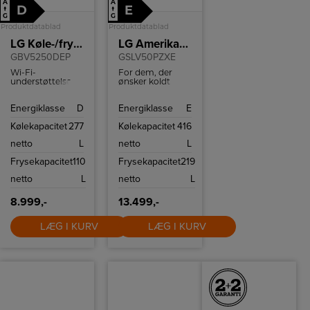
A
A
D
E
↑
↑
G
G
Produktdatablad
Produktdatablad
LG Køle-/fryseskab
LG Amerikanerkøleskab
GBV5250DEP
GSLV50PZXE
Wi-Fi-
For dem, der
understøttelse,
ønsker koldt
med en
vand og is,
kompatibel
kræver denne
Energiklasse
D
Energiklasse
E
smartphone og
model en fast
LG ThinQ ™ app
vandtilslutning.
Kølekapacitet
277
Kølekapacitet
416
kan du fjernstyre
temperaturindstillingerne,
netto
L
netto
L
så dit kabinet er
tilpasset dine
Frysekapacitet
110
Frysekapacitet
219
behov.
netto
L
netto
L
8.999,-
13.499,-
LÆG I KURV
LÆG I KURV