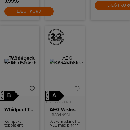
3.999,-
anvendelses
LÆG I KUR
muligheder. Selv
luppe har en
LÆG I KURV
dioptri på 3 (
forstørrer 3
gange op) når
man skal se små
ting, ja så er det
blot at få luppen
hen over det. Der
medfølger beslag
til at montere
den på
bordpladen.
A
A
B
A
↑
↑
G
G
Produktdatablad
Whirlpool Topbetjent vaskemaskine EELT 7150 EU
AEG Vaskemaskine
LR834N96L
Kompakt,
Vaskemaskine fra
topbetjent
AEG med plads til
Whirlpool
9 kg.