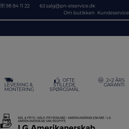
98 84 11 22
salg@pn-elservice.dk
Om butikken
Kundeservice
Hop
OFTE
2+2 ÅRS
til
LEVERING &
STILLEDE
GARANTI
indholdet
MONTERING
SPØRGSMÅL
KØL & FRYS
/
KØLE-/FRYSESKABE
/
AMERIKANERKØLESKABE
/ LG
AMERIKANERSKAB GML960PYFE
LG Amerikanerskab