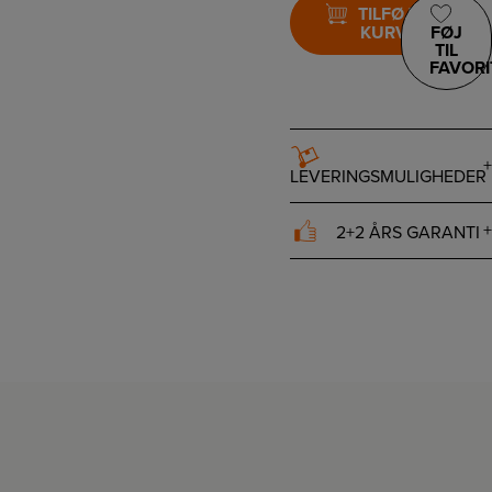
TILFØJ TIL
KURV
FØJ
TIL
FAVORI
LEVERINGSMULIGHEDER
2+2 ÅRS GARANTI