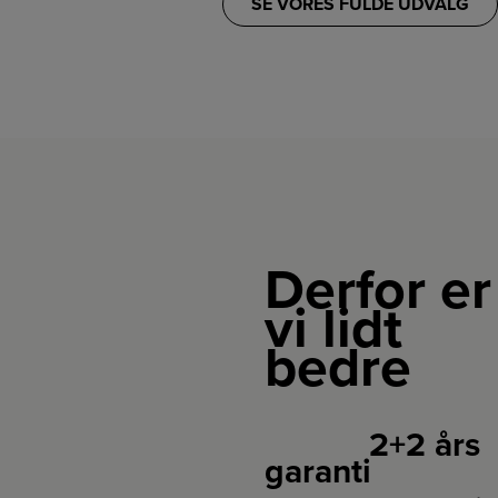
SE VORES FULDE UDVALG
Derfor er
vi lidt
bedre
2+2 års
garanti