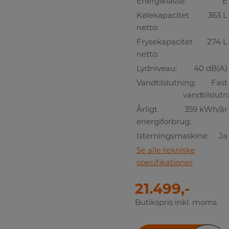
Energiklasse:
E
Kølekapacitet
363 L
netto:
Frysekapacitet
274 L
netto:
Lydniveau:
40 dB(A)
Vandtilslutning:
Fast
vandtilslutn
Årligt
359 kWh/år
energiforbrug:
Isterningsmaskine:
Ja
Se alle tekniske
specifikationer
21.499,-
Butikspris inkl. moms