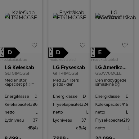
A
A
A
D
D
E
↑
↑
↑
G
G
G
Produktdatablad
Produktdatablad
Produktdatablad
LG Køleskab
LG Fryseskab
LG Amerikanerskab
GLT51MCGSF
GFT41MCGSF
GSJV70MCLE
Med en stor
Med 324 liters
Den indbyggede
kapacitet på 386L
plads - den
ismaskine og
i køleskabet får
største i sin
vanddispenser
du masser af
klasse - har du
gør det nemt at
Energiklasse
D
Energiklasse
D
Energiklasse
E
plads til alle dine
masser af plads
nyde et iskoldt
yndlingsting.
til al din
glas vand eller
Kølekapacitet
386
Frysekapacitet
324
Kølekapacitet
416
yndlingsmad
isterninger
også med
direkte fra døren.
netto
L
netto
L
netto
L
NoFrost.
Med en kapacitet
på 14 liter kan du
Lydniveau
37
Lydniveau
37
Frysekapacitet
219
altid være sikker
på, at der er is
dB(A)
dB(A)
netto
L
klar til dine
drikkevarer.
8.499,-
7.999,-
20.099,-