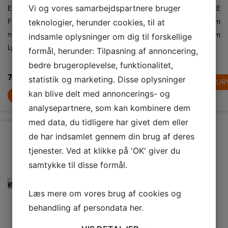
klasse - har du
klasse - har du
nedkøling og
Vi og vores samarbejdspartnere bruger
Energiklasse
D
Energiklasse
D
Energiklasse
E
masser af plads
masser af plads
mere jævn
til al din
til al din
nedkøling,
teknologier, herunder cookies, til at
Frysekapacitet
324
Frysekapacitet
324
Højde
203 cm
yndlingsmad.
yndlingsmad.
overalt.
Luftventilerne
netto
L
netto
L
Bredde
59,5 cm
indsamle oplysninger om dig til forskellige
øverst i
køleskabet
Lydniveau
37
Lydniveau
37
formål, herunder: Tilpasning af annoncering,
hjælper til at
5.795,-
holde en
dB(A)
dB(A)
konstant
7.795,-
bedre brugeroplevelse, funktionalitet,
temperatur og
7.999,-
7.999,-
holder dermed
statistik og marketing. Disse oplysninger
LÆG I KUR
dine madvarer
friske.
kan blive delt med annoncerings- og
LÆG I KURV
LÆG I KURV
analysepartnere, som kan kombinere dem
med data, du tidligere har givet dem eller
de har indsamlet gennem din brug af deres
tjenester. Ved at klikke på 'OK' giver du
samtykke til disse formål.
Læs mere om vores brug af cookies og
behandling af persondata
her
.