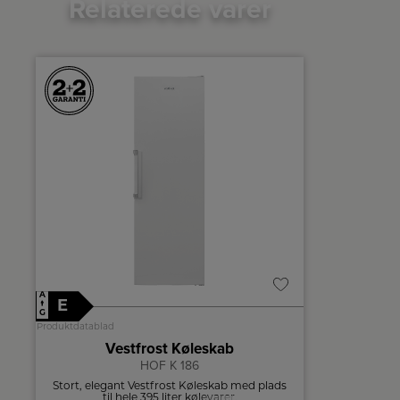
Relaterede varer
A
A
E
E
↑
↑
G
G
Produktdatablad
Produktdatablad
Vestfrost Køleskab
HOF K 186
Stort, elegant Vestfrost Køleskab med plads
Opbevar d
til hele 395 liter kølevarer.
50s st