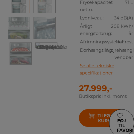
Frysekapacitet
71 L
netto:
Lydniveau:
34 dB(A)
Årligt
208 kWh/
energiforbrug:
år
Afrimningssystem:
NoFrost
Dørhængsling:
Højrehængls
vendbar
Se alle tekniske
specifikationer
27.999,-
Butikspris inkl. moms
TILFØJ TIL
KURV
FØJ
TIL
FAVORI