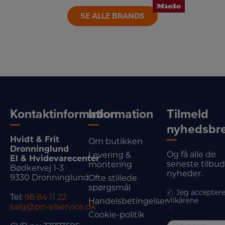
SE ALLE BRANDS
Kontaktinformation
Information
Tilmeld
nyhedsbr
Hvidt & Frit
Om butikken
Dronninglund
Og få alle de
Levering &
El & Hvidevarecenter
seneste tilbu
montering
Bødkervej 1-3
nyheder.
9330 Dronninglund
Ofte stillede
spørgsmål
Jeg acceptere
Tel:
98 84 11 22
vilkårene
Handelsbetingelser
salg@pn-elservice.dk
*
Cookie-politik