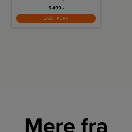
Køleskabet
5.499,-
teknologi
LÆG I KURV
Mere fra