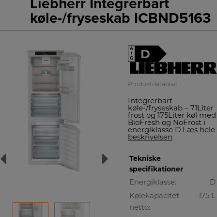
Liebherr Integrerbart
køle-/fryseskab ICBND5163
A
D
↑
G
Produktdatablad
Integrerbart
køle-/fryseskab – 71Liter
frost og 175Liter køl med
BioFresh og NoFrost i
energiklasse D
Læs hele
beskrivelsen
Tekniske
specifikationer
Energiklasse:
D
Kølekapacitet
175 L
netto: