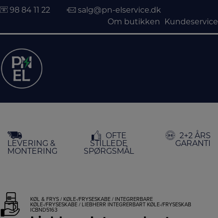
98 84 11 22
salg@pn-elservice.dk
Om butikken
Kundeservice
Hop
OFTE
2+2 ÅRS
til
LEVERING &
STILLEDE
GARANTI
indholdet
MONTERING
SPØRGSMÅL
KØL & FRYS
/
KØLE-/FRYSESKABE
/
INTEGRERBARE
KØLE-/FRYSESKABE
/ LIEBHERR INTEGRERBART KØLE-/FRYSESKAB
ICBND5163