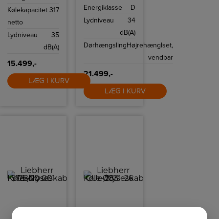
mod uønsket
finger kan du for
Energiklasse
D
tilisning, så du
Kølekapacitet
317
eksempel nemt
slipper for at
vælge
Lydniveau
34
afrimning.
netto
funktionerne eller
kontrollere dit
dB(A)
Lydniveau
35
køleskabs
aktuelle
Dørhængsling
Højrehænglset,
dB(A)
temperatur.
vendbar
15.499,-
21.499,-
LÆG I KURV
LÆG I KURV