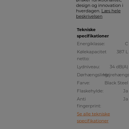
design og innovation i
hverdagen.
Læs hele
beskrivelsen
Tekniske
specifikationer
Energiklasse:
C
Kølekapacitet
387 L
netto:
Lydniveau:
34 dB(A)
Dørhængsling:
Højrehængs
Farve:
Black Steel
Flaskehylde:
Ja
Anti
Ja
fingerprint:
Se alle tekniske
specifikationer