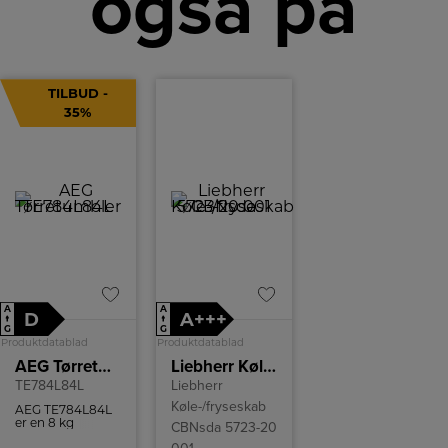
også på
TILBUD -
35%
A
A
D
A+++
↑
↑
G
G
Produktdatablad
Produktdatablad
AEG Tørretumbler
Liebherr Køle-/fryseskab CBNsda 5723-20 001
TE784L84L
Liebherr
Køle-/fryseskab
AEG TE784L84L
er en 8 kg
CBNsda 5723-20
varmepumpe-