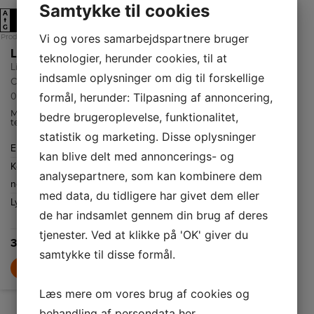
Samtykke til cookies
A
A
D
E
↑
↑
G
G
Vi og vores samarbejdspartnere bruger
Produktdatablad
Produktdatablad
Liebherr Køle-/fryseskab CBNbsd 578i-20 001
Liebherr Køle-/fryseskab CUe 2831-26 001
teknologier, herunder cookies, til at
Liebherr
Liebherr
indsamle oplysninger om dig til forskellige
CBNbsd 578i-20
CUE2831-26001
formål, herunder: Tilpasning af annoncering,
001 Køl/frys
Den integrerede
fryser på 54 liter
Med NoFrost-
bedre brugeroplevelse, funktionalitet,
giver masser af
teknologien
plads til frossen
behøver du aldrig
Energiklasse
E
statistik og marketing. Disse oplysninger
mad, og
bekymre dig om
NoFrost-
Energiklasse
D
is og rim i
Kølekapacitet
212
teknologien
kan blive delt med annoncerings- og
fryseren igen.
sikrer, at du
Kølekapacitet
256
Når du åbner
netto
L
aldrig behøver at
analysepartnere, som kan kombinere dem
fryserummet i
bekymre dig om
netto
L
Liebherr
Lydniveau
38
afrimning.
med data, du tidligere har givet dem eller
CBNBSD578I, vil
Lydniveau
34
du se frosne
dB(A)
de har indsamlet gennem din brug af deres
fødevarer, men
dB(A)
aldrig is og rim.
8.299,-
tjenester. Ved at klikke på 'OK' giver du
32.999,-
LÆG I KURV
samtykke til disse formål.
LÆG I KURV
Læs mere om vores brug af cookies og
behandling af persondata
her
.