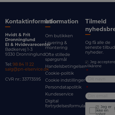
Kontaktinformation
Information
Tilmeld
nyhedsbr
Hvidt & Frit
Om butikken
Dronninglund
Og få alle de
Levering &
El & Hvidevarecenter
seneste tilbu
montering
Bødkervej 1-3
nyheder.
9330 Dronninglund
Ofte stillede
spørgsmål
Jeg acceptere
Tel:
98 84 11 22
vilkårene
Handelsbetingelser
salg@pn-elservice.dk
*
Cookie-politik
CVR nr.: 33773595
Cookie indstillinger
Persondatapolitik
*
Kundeservice
Digital
fortrydelsesformular
Jeg er
ikke en
robot