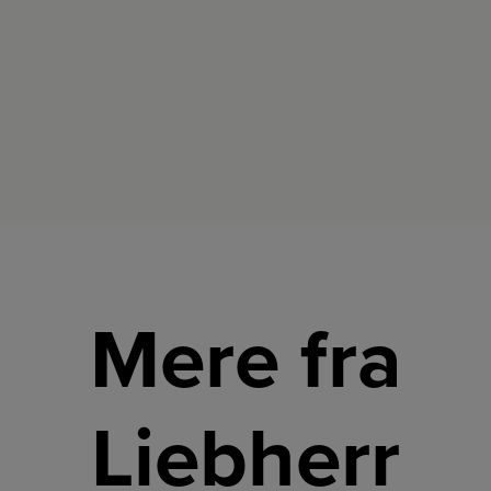
er
udstyret
designet
med
til
seks
vinentusiaster,
hylder,
der
hvoraf
ønsker at
en er
bevare
delelig
deres vin
og fem
i optimal
er
stand
højdejusterbare,
med
så du
præcis
kan
temperaturstyring
tilpasse
og
pladsen
enestående
til dine
luftkvalitet.
behov.
Mere fra
Liebherr