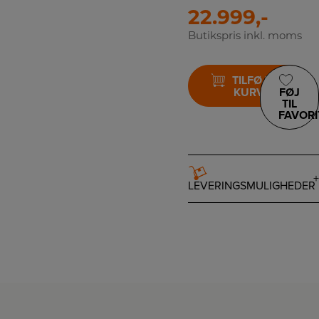
22.999,-
Butikspris inkl. moms
TILFØJ TIL
KURV
FØJ
TIL
FAVORI
LEVERINGSMULIGHEDER