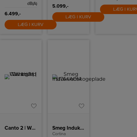
mens den ekstra
dB(A)
ovn er traditionel,
5.099,-
perfekt til retter,
LÆG I KUR
der kræver en
6.499,-
LÆG I KURV
mere rettet
varme. Begge
LÆG I KURV
ovne er
klassificeret med
energiklasse A,
hvilket
garanterer en
effektiv
udnyttelse af
energien.
Canto 2 | Wall Light | Galvanized
Smeg Induktionskogeplade SI764AOM
Cortina