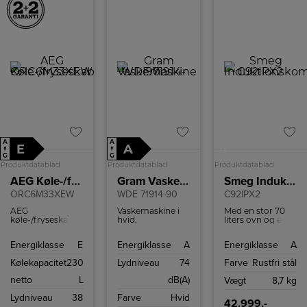
Det aftagelige
skær kan nemt
skylles under
vand for enkel
rengøring og
vedligeholdelse.
Den elektroniske
motor sikrer
kraftfuld ydeevne
med lavt
støjniveau.
A
A
E
A
A
↑
↑
G
G
Produktdatablad
Produktdatablad
Produktdatablad
AEG Køle-/fryseskab
Gram Vaskemaskine
Smeg Induktionskomfur
ORC6M33XEW
WDE 71914-90
C92IPX2
AEG
Vaskemaskine i
Med en stor 70
køle-/fryseskab
hvid.
liters ovn og en
med NoFrost.
Vaskekapacitet 9
mindre 35 liters
kg. Display med
ovn, begge
Energiklasse
E
Energiklasse
A
Energiklasse
A
tidsforskudt start
udstyret til at
og
håndtere en
Kølekapacitet
230
Lydniveau
74
Farve
Rustfri stål
resttidsindikation.
varieret menu.
AutoDosePro for
Den store ovn er
netto
L
dB(A)
Vægt
8,7 kg
automatisk
en varmluftsovn
sæbedosering.
til jævn
Lydniveau
38
Farve
Hvid
varmefordeling,
42.999,-