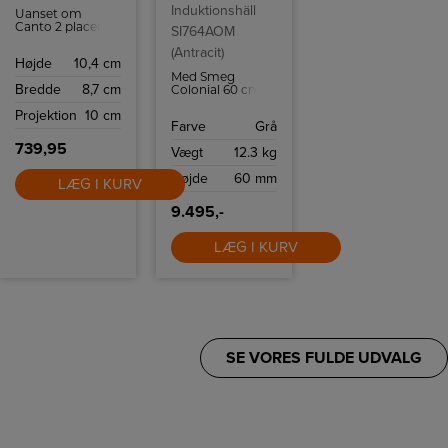
Induktionshäll
Uanset om
Canto 2 placeres
SI764AOM
inde eller ude,
(Antracit)
giver lampen en
Højde
10,4 cm
helt speciel
Med Smeg
lysoplevelse.
Bredde
8,7 cm
Colonial 60 cm
induktionskogeplade
Projektion
10 cm
SI764AOM kan
Farve
Grå
du tilberede mad
på ingen tid
739,95
Vægt
12.3 kg
takket være 4
induktionszoner
Højde
60 mm
og flere intuitive
LÆG I KURV
funktioner som
Quickstart og
9.495,-
Powerboost.
LÆG I KURV
SE VORES FULDE UDVALG