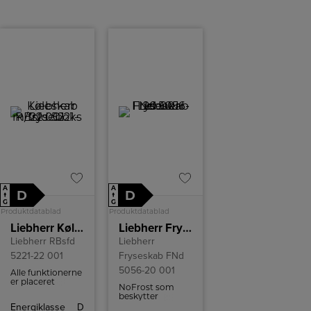
A
A
D
D
↑
↑
G
G
Produktdatablad
Produktdatablad
Liebherr Køleskab m/fryseboks RBsfd 5221-22 001
Liebherr Fryseskab FNd 5056-20 001
Liebherr RBsfd
Liebherr
5221-22 001
Fryseskab FNd
5056-20 001
Alle funktionerne
er placeret
NoFrost som
overskueligt på
beskytter
displayet. Med et
fryserummet
Energiklasse
D
let tryk med din