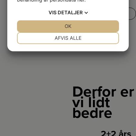
VIS
DETALJER
SE VORES FULDE UDVALG
JA
NEJ
OK
JA
NEJ
NØDVENDIGE
PRÆFERENCER
AFVIS ALLE
JA
NEJ
JA
NEJ
MARKETING
STATISTIK
Derfor er
vi lidt
bedre
2+2 års