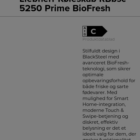
5250 Prime BioFresh
A
C
↑
G
Produktdatablad
Stilfuldt design i
BlackSteel med
avanceret BioFresh-
teknologi, som sikrer
optimale
opbevaringsforhold for
både friske og sarte
fødevarer. Med
mulighed for Smart
Home-integration,
moderne Touch &
Swipe-betjening og
diskret, effektiv
belysning er det et
ideelt valg for dem, der
ønsker funktionalitet,