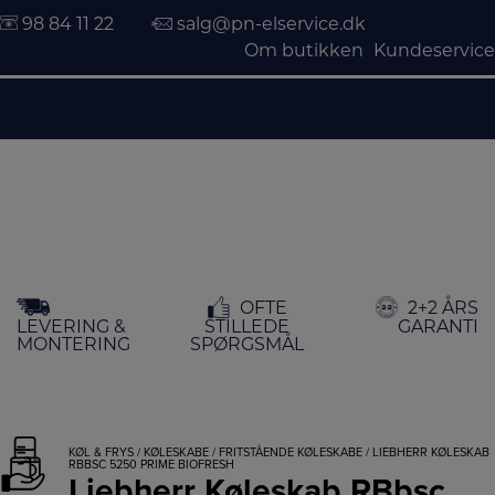
98 84 11 22
salg@pn-elservice.dk
Om butikken
Kundeservice
Hop
OFTE
2+2 ÅRS
til
LEVERING &
STILLEDE
GARANTI
indholdet
MONTERING
SPØRGSMÅL
KØL & FRYS
/
KØLESKABE
/
FRITSTÅENDE KØLESKABE
/ LIEBHERR KØLESKAB
RBBSC 5250 PRIME BIOFRESH
Liebherr Køleskab RBbsc