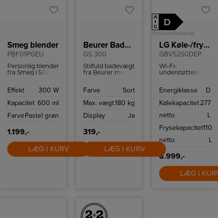
A
D
↑
G
Produktdatablad
Smeg blender
Beurer Badevægt
LG Køle-/fryseskab
PBF01PGEU
GS 300
GBV5250DEP
Personlig blender
Stilfuld badevægt
Wi-Fi-
fra Smeg i 50ér
fra Beurer med
understøttelse,
stil med to
letlæseligt LCD-
med en
Bottles-To-Go og
display, non-slip
kompatibel
Effekt
300 W
Farve
Sort
Energiklasse
D
to hastigheder.
silikoneoverflade
smartphone og
og en
LG ThinQ ™ app
Kapacitet
600 ml
Max. vægt
180 kg
Kølekapacitet
277
vægtkapacitet på
kan du fjernstyre
180 kg.
temperaturindstilli
netto
L
Farve
Pastel grøn
Display
Ja
så dit kabinet er
tilpasset dine
Frysekapacitet
110
behov.
1.199,-
319,-
netto
L
LÆG I KURV
LÆG I KURV
8.999,-
LÆG I KUR