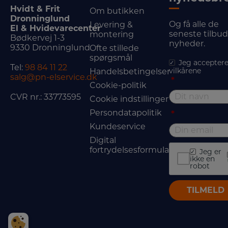
Hvidt & Frit
Om butikken
Dronninglund
Og få alle de
Levering &
El & Hvidevarecenter
seneste tilbu
montering
Bødkervej 1-3
nyheder.
9330 Dronninglund
Ofte stillede
spørgsmål
Jeg acceptere
Tel:
98 84 11 22
vilkårene
Handelsbetingelser
salg@pn-elservice.dk
*
Cookie-politik
CVR nr.: 33773595
Cookie indstillinger
Persondatapolitik
*
Kundeservice
Digital
fortrydelsesformular
Jeg er
ikke en
robot