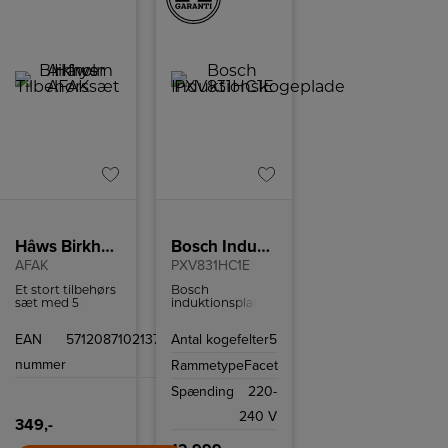
Hâws Birkholm Airfryer Tilbehørssæt
Bosch Induktionskogeplade
AFAK
PXV831HC1E
Et stort tilbehørs
Bosch
sæt med 5
induktionsplade
forskellige slags
med 5 kogefelter,
forme til
flexzone og
EAN
5712087102137
Antal kogefelter
5
airfryeren.
Home Connect.
nummer
Rammetype
Facet
Spænding
220-
240 V
349,-