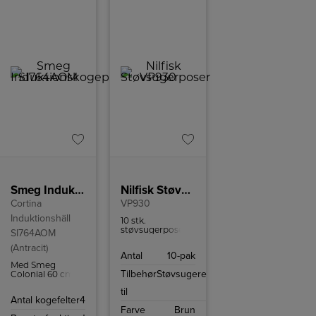
Smeg Induktionskogeplade SI764AOM
Nilfisk Støvsugerposer
Cortina
VP930
Induktionshäll
10 stk.
støvsugerposer
SI764AOM
til Nilfisk VP930
(Antracit)
og passer også til
Antal
10-pak
GD930.
Med Smeg
Tilbehør
Støvsugere
Colonial 60 cm
induktionskogeplade
til
SI764AOM kan
Antal kogefelter
4
du tilberede mad
Farve
Brun
på ingen tid