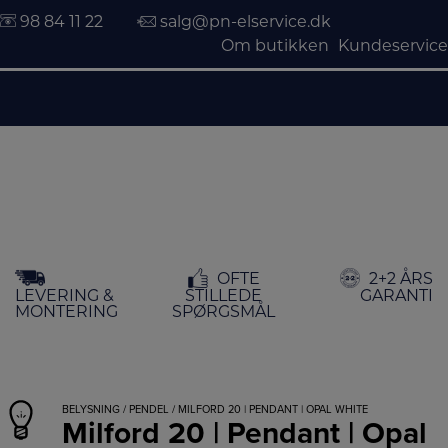
98 84 11 22
salg@pn-elservice.dk
Om butikken
Kundeservice
Hop
OFTE
2+2 ÅRS
til
LEVERING &
STILLEDE
GARANTI
indholdet
MONTERING
SPØRGSMÅL
BELYSNING
/
PENDEL
/ MILFORD 20 | PENDANT | OPAL WHITE
Milford 20 | Pendant | Opal