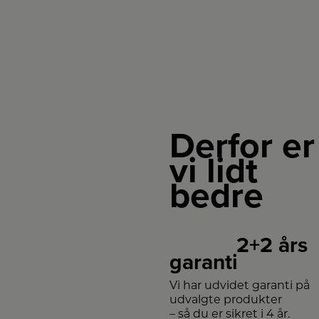
tilbage,
med
denne
lampe
får man
ikke blot
en
funktionel
en af
slagsen,
men
også en
moderne,
hvor
man har
Derfor er
designet
den
vi lidt
industrielle
metal
skærm
bedre
ind med
det
naturlige,
nemlig
selve
sakse
2+2 års
armen,
som er i
garanti
ægte
massivt
træ.
Vi har udvidet garanti på
udvalgte produkter
– så du er sikret i 4 år.