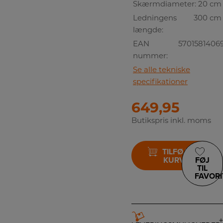
Skærmdiameter:
20 cm
Ledningens
300 cm
længde:
EAN
5701581406
nummer:
Se alle tekniske
specifikationer
649,95
Butikspris inkl. moms
TILFØJ TIL
KURV
FØJ
TIL
FAVORI