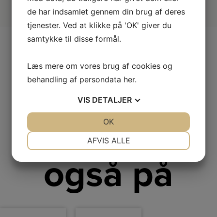
de har indsamlet gennem din brug af deres
tjenester. Ved at klikke på 'OK' giver du
samtykke til disse formål.
Læs mere om vores brug af cookies og
Andre
behandling af persondata
her
.
VIS
DETALJER
kiggede
JA
NEJ
OK
JA
NEJ
NØDVENDIGE
PRÆFERENCER
AFVIS ALLE
JA
NEJ
JA
NEJ
også på
MARKETING
STATISTIK