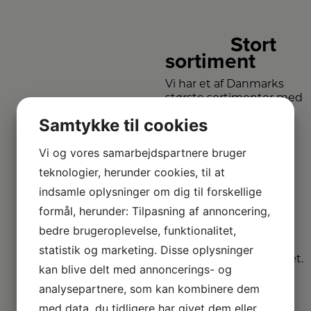
Stort
sortiment
Vi har et af Danmarks
største sortimenter med
alle de kendte
Samtykke til cookies
varemærker.
Vi og vores samarbejdspartnere bruger
Vi
teknologier, herunder cookies, til at
dækker hele
indsamle oplysninger om dig til forskellige
DK
formål, herunder: Tilpasning af annoncering,
bedre brugeroplevelse, funktionalitet,
Vælg mellem mange
forskellige
statistik og marketing. Disse oplysninger
forhandlere i hele landet.
kan blive delt med annoncerings- og
analysepartnere, som kan kombinere dem
med data, du tidligere har givet dem eller