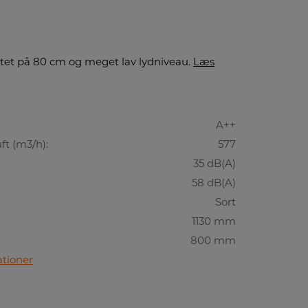
tet på 80 cm og meget lav lydniveau.
Læs
A++
t (m3/h):
577
35 dB(A)
58 dB(A)
Sort
1130 mm
800 mm
ationer