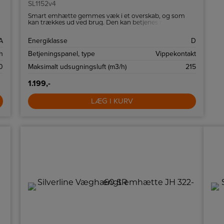
SL1152v4
Smart emhætte gemmes væk i et overskab, og som
kan trækkes ud ved brug. Den kan betjenes med 3
hastigheder.
A
Energiklasse
D
h
Betjeningspanel, type
Vippekontakt
0
Maksimalt udsugningsluft (m3/h)
215
1.199,-
LÆG I KURV