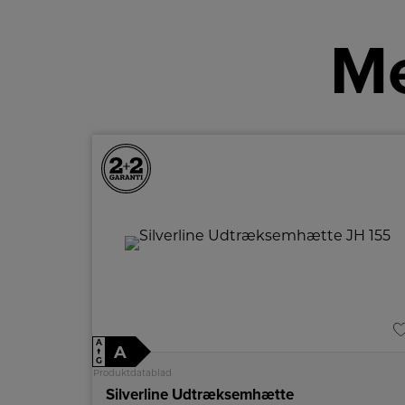
Me
A
A
↑
G
Produktdatablad
Silverline Udtræksemhætte