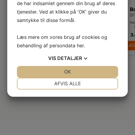
de har indsamlet gennem din brug af deres
tjenester. Ved at klikke på 'OK' giver du
BF
samtykke til disse formål.
In
pl
3.
2
Læs mere om vores brug af cookies og
ud
behandling af persondata
her
.
LÆG
m
pr
t
VIS
DETALJER
ma
JA
NEJ
OK
JA
NEJ
NØDVENDIGE
PRÆFERENCER
AFVIS ALLE
JA
NEJ
JA
NEJ
MARKETING
STATISTIK