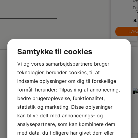
D
En
6
ud
3.
f
me
be
LÆG
su
Samtykke til cookies
Vi og vores samarbejdspartnere bruger
teknologier, herunder cookies, til at
indsamle oplysninger om dig til forskellige
formål, herunder: Tilpasning af annoncering,
bedre brugeroplevelse, funktionalitet,
statistik og marketing. Disse oplysninger
kan blive delt med annoncerings- og
analysepartnere, som kan kombinere dem
med data, du tidligere har givet dem eller