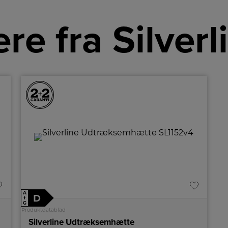
re fra Silverl
A
D
↑
G
Produktdatablad
Silverline Udtræksemhætte