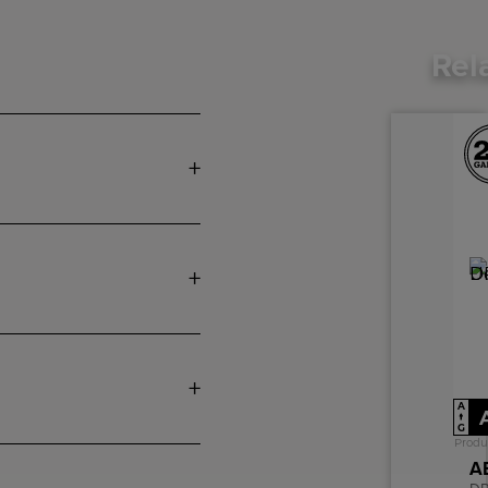
Rel
A
↑
G
Produ