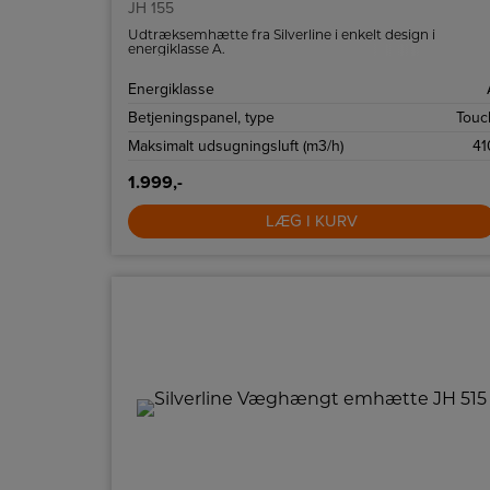
JH 155
Udtræksemhætte fra Silverline i enkelt design i
energiklasse A.
Energiklasse
Betjeningspanel, type
Touc
Maksimalt udsugningsluft (m3/h)
41
1.999,-
LÆG I KURV