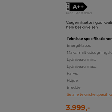
A
A++
↑
G
Produktdatablad
Vægemhætte i god kvali
hele beskrivelsen
Tekniske specifikationer
Energiklasse:
Maksimalt udsugningsluf
Lydniveau min.:
Lydniveau max.:
Farve:
Højde:
Bredde:
Se alle tekniske specifik
3.999,-