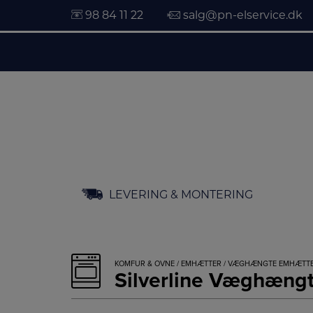
98 84 11 22
salg@pn-elservice.dk
Hop
LEVERING & MONTERING
til
indholdet
KOMFUR & OVNE
/
EMHÆTTER
/
VÆGHÆNGTE EMHÆTT
Silverline Væghæng