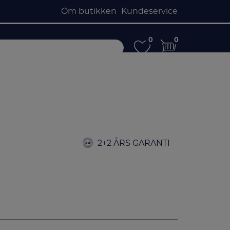
Om butikken
Kundeservice
0
0
0
0
2+2 ÅRS GARANTI