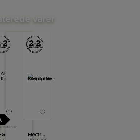
aterede varer
A
ktdatablad
AEG Udtræksemhætte
Electrolux Keramisk kogeplade