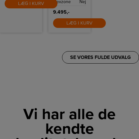
Flexzone
Nej
og flere intuitive
LÆG I KURV
funktioner som
Quickstart og
9.495,-
Powerboost.
LÆG I KURV
SE VORES FULDE UDVALG
Vi har alle de
kendte