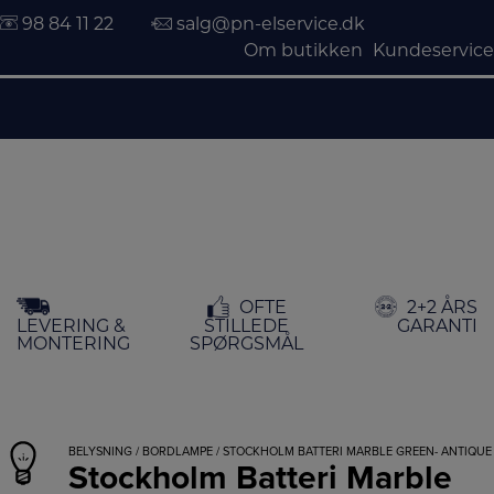
98 84 11 22
salg@pn-elservice.dk
Om butikken
Kundeservice
Hop
OFTE
2+2 ÅRS
til
LEVERING &
STILLEDE
GARANTI
indholdet
MONTERING
SPØRGSMÅL
BELYSNING
/
BORDLAMPE
/ STOCKHOLM BATTERI MARBLE GREEN- ANTIQUE
Stockholm Batteri Marble