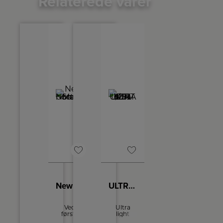
Relaterede varer
New Northern bordlampe Mat Sort
ULTRA LIGHT Ø30 IP54 sort
Ved
Ultra
første
light
øjekast
plafond