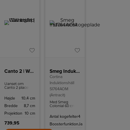
Canto 2 | Wall Light | Galvanized
Smeg Induktionskogeplade SI764AOM
Cortina
Induktionshäll
Uanset om
Canto 2 placeres
SI764AOM
inde eller ude,
(Antracit)
giver lampen en
Højde
10,4 cm
helt speciel
Med Smeg
lysoplevelse.
Bredde
8,7 cm
Colonial 60 cm
induktionskogeplade
Projektion
10 cm
SI764AOM kan
Antal kogefelter
4
du tilberede mad
på ingen tid
739,95
Boosterfunktion
Ja
takket være 4
induktionszoner