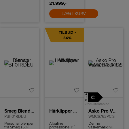
Derudover kan
21.999,-
skabet styres via
Wi-Fi, og der
LÆG I KURV
medfølger en
manuel
isterningbeholder.
TILBUD -
54%
A
C
↑
G
Produktdatablad
Smeg Blender
Hårklipper Albaline
Asko Pro Vaskemaskine
PBF01RDEU
WMC6763PC.S
Personal blender
Albaline
Denne
fra Smeg i 50ér
professionel hår-
vaskemaskine fra