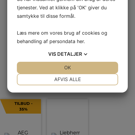
tjenester. Ved at klikke på 'OK' giver du
Andre
samtykke til disse formål.
Læs mere om vores brug af cookies og
kiggede
behandling af persondata
her
.
VIS
DETALJER
JA
NEJ
OK
JA
NEJ
også på
NØDVENDIGE
PRÆFERENCER
AFVIS ALLE
JA
NEJ
JA
NEJ
MARKETING
STATISTIK
TILBUD -
35%