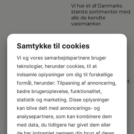
Vi har et af Danmarks
største sortimenter med
alle de kendte
varemærker.
Vi
Samtykke til cookies
dækker hele
DK
Vi og vores samarbejdspartnere bruger
teknologier, herunder cookies, til at
Vælg mellem mange
indsamle oplysninger om dig til forskellige
forskellige
forhandlere i hele landet.
formål, herunder: Tilpasning af annoncering,
bedre brugeroplevelse, funktionalitet,
statistik og marketing. Disse oplysninger
kan blive delt med annoncerings- og
analysepartnere, som kan kombinere dem
med data, du tidligere har givet dem eller
de har indsamlet gennem din brug af deres