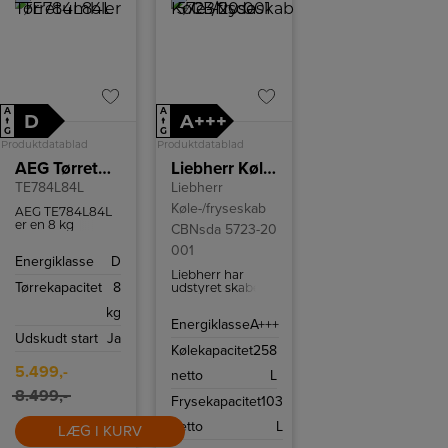
A
A
D
A+++
↑
↑
G
G
Produktdatablad
Produktdatablad
AEG Tørretumbler
Liebherr Køle-/fryseskab CBNsda 5723-20 001
TE784L84L
Liebherr
Køle-/fryseskab
AEG TE784L84L
er en 8 kg
CBNsda 5723-20
varmepumpe-
001
tørretumbler
Energiklasse
D
med SensiDry,
Liebherr har
lav temperatur
Tørrekapacitet
8
udstyret skabet
og ProTex-
med NoFrost-
tromle.
kg
teknologi, så du
Energiklasse
A+++
slipper for
Udskudt start
Ja
afrimning. LED-
Kølekapacitet
258
belysning sikrer
et godt overblik i
5.499,-
netto
L
hele skabet, og
temperaturstyringen
8.499,-
Frysekapacitet
103
sker elektronisk
via det
netto
L
LÆG I KURV
indbyggede
display.