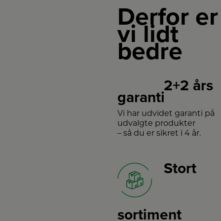
lys ud i
i fleres
passe ind
Derfor er
rummet,
farver og
de fleste
hvor
modeller.
steder i
vi lidt
lyset
hjemmet.
samtidig
Fås både
reflekteres
som
bedre
bagudrettet
enkelt og
og giver
dobbelt
en
samt i
perfekt
sort og
og rolig
antique.
belysning
2+2 års
på loftet
eller
garanti
væggen
- en
genial
Vi har udvidet garanti på
måde at
få skabt
udvalgte produkter
den rette
– så du er sikret i 4 år.
stemning.
Stort
sortiment