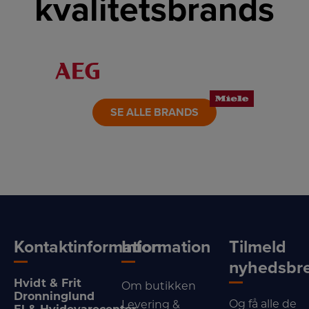
kvalitetsbrands
LINK
LINK
LINK
LINK
LINK
LINK
SE ALLE BRANDS
Kontaktinformation
Information
Tilmeld
nyhedsbr
Hvidt & Frit
Om butikken
Dronninglund
Og få alle de
Levering &