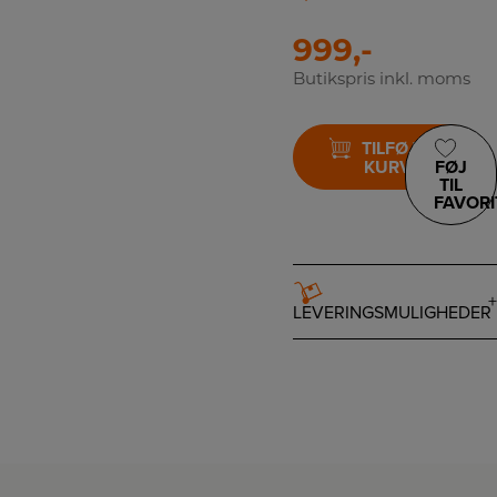
999,-
Butikspris inkl. moms
TILFØJ TIL
KURV
FØJ
TIL
FAVORI
LEVERINGSMULIGHEDER