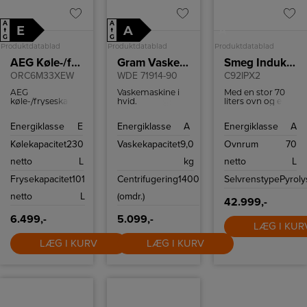
A
A
E
A
A
↑
↑
G
G
Produktdatablad
Produktdatablad
Produktdatablad
AEG Køle-/fryseskab
Gram Vaskemaskine
Smeg Induktionskomfur
ORC6M33XEW
WDE 71914-90
C92IPX2
AEG
Vaskemaskine i
Med en stor 70
køle-/fryseskab
hvid.
liters ovn og en
med NoFrost.
Vaskekapacitet 9
mindre 35 liters
kg. Display med
ovn, begge
Energiklasse
E
Energiklasse
A
Energiklasse
A
tidsforskudt start
udstyret til at
og
håndtere en
Kølekapacitet
230
Vaskekapacitet
9,0
Ovnrum
70
resttidsindikation.
varieret menu.
AutoDosePro for
Den store ovn er
netto
L
kg
netto
L
automatisk
en varmluftsovn
sæbedosering.
til jævn
Frysekapacitet
101
Centrifugering
1400
Selvrenstype
Pyroly
varmefordeling,
mens den ekstra
netto
L
(omdr.)
ovn er traditionel,
42.999,-
perfekt til retter,
der kræver en
6.499,-
5.099,-
LÆG I KUR
mere rettet
varme. Begge
LÆG I KURV
LÆG I KURV
ovne er
klassificeret med
energiklasse A,
hvilket
garanterer en
effektiv
udnyttelse af
energien.