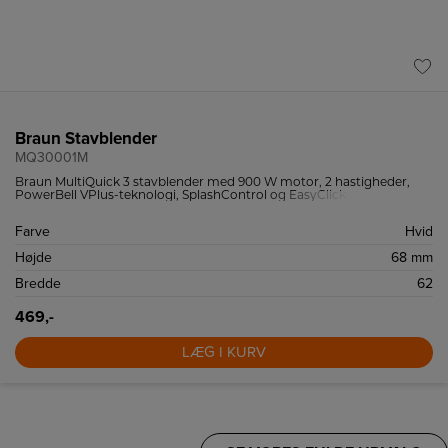
Braun Stavblender
MQ30001M
Braun MultiQuick 3 stavblender med 900 W motor, 2 hastigheder,
PowerBell VPlus-teknologi, SplashControl og EasyClick-
tilbehørssystem.
Farve
Hvid
Højde
68 mm
Bredde
62
469,-
LÆG I KURV