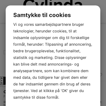
Cylinda
Samtykke til cookies
Vi og vores samarbejdspartnere bruger
teknologier, herunder cookies, til at
indsamle oplysninger om dig til forskellige
formål, herunder: Tilpasning af annoncering,
bedre brugeroplevelse, funktionalitet,
statistik og marketing. Disse oplysninger
kan blive delt med annoncerings- og
analysepartnere, som kan kombinere dem
med data, du tidligere har givet dem eller
A
E
↑
de har indsamlet gennem din brug af deres
G
Produktdatablad
tjenester. Ved at klikke på 'OK' giver du
Cylinda Fryseskab
F3485NEHE
samtykke til disse formål.
Rummelig fryser fra Cylinda med automatisk afrimning og kapacitet
til 280 liter.