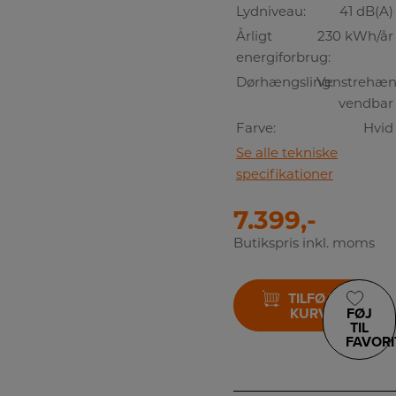
Lydniveau:
41 dB(A)
Årligt
230 kWh/år
energiforbrug:
Dørhængsling:
Venstrehæng
vendbar
Farve:
Hvid
Se alle tekniske
specifikationer
7.399,-
Butikspris inkl. moms
TILFØJ TIL
KURV
FØJ
TIL
FAVORI