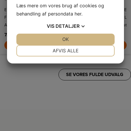
Læs mere om vores brug af cookies og
Energiklasse
E
behandling af persondata
her
.
Frysekapacitet netto
280 L
Afrimningssystem
NoFrost
VIS
DETALJER
7.099,-
JA
NEJ
OK
JA
NEJ
LÆG I KURV
NØDVENDIGE
PRÆFERENCER
AFVIS ALLE
JA
NEJ
JA
NEJ
MARKETING
STATISTIK
SE VORES FULDE UDVALG