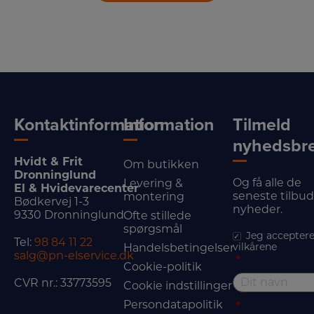
Kontaktinformation
Information
Tilmeld
nyhedsbr
Hvidt & Frit
Om butikken
Dronninglund
Og få alle de
Levering &
El & Hvidevarecenter
seneste tilbu
montering
Bødkervej 1-3
nyheder.
9330 Dronninglund
Ofte stillede
spørgsmål
Jeg acceptere
Tel:
98 84 11 22
vilkårene
Handelsbetingelser
salg@pn-elservice.dk
*
Cookie-politik
CVR nr.: 33773595
Cookie indstillinger
Persondatapolitik
*