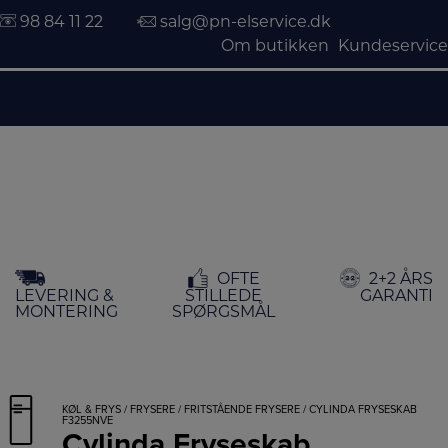
98 84 11 22
salg@pn-elservice.dk
Om butikken
Kundeservice
Hop
OFTE
2+2 ÅRS
til
LEVERING &
STILLEDE
GARANTI
indholdet
MONTERING
SPØRGSMÅL
KØL & FRYS
/
FRYSERE
/
FRITSTÅENDE FRYSERE
/ CYLINDA FRYSESKAB
F3255NVE
Cylinda Fryseskab