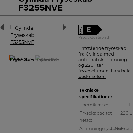
F3255NVE
A
E
↑
G
Produktdatablad
Fritstående fryseskab
fra Cylinda med
automatisk afrimning
og 226 liter
frysevolumen.
Læs hele
beskrivelsen
Tekniske
specifikationer
Energiklasse:
E
Frysekapacitet
226 L
netto:
Afrimningssystem:
NoFrost