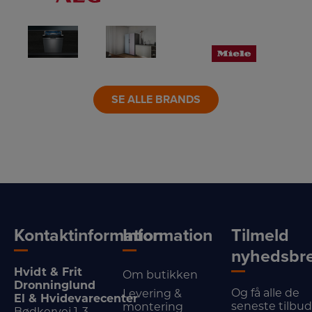
LINK
LINK
LINK
SE ALLE BRANDS
Kontaktinformation
Information
Tilmeld
nyhedsbr
Hvidt & Frit
Om butikken
Dronninglund
Og få alle de
Levering &
El & Hvidevarecenter
seneste tilbu
montering
Bødkervej 1-3