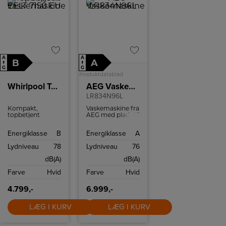
A
A
B
A
↑
↑
G
G
Produktdatablad
Whirlpool Topbetjent vaskemaskine EELT 7150 EU
AEG Vaskemaskine
LR834N96L
Kompakt,
Vaskemaskine fra
topbetjent
AEG med plads til
Whirlpool
9 kg.
vaskemaskine på
Vaskemaskinen
Energiklasse
B
Energiklasse
A
40 cm bredde
har ÖKOMix
med 7 kg
vaskesystem og
Lydniveau
78
Lydniveau
76
kapacitet og op
driftsikker
til 1200 o/min. 6th
kvalitetsmotor.
dB(A)
dB(A)
Sense optimerer
forbrug,
Farve
Hvid
Farve
Hvid
FreshCare holder
tøjet friskt, og
soft opening
4.799,-
6.999,-
samt udskudt
start øger
LÆG I KURV
LÆG I KURV
komforten.