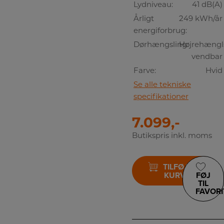
Lydniveau:
41 dB(A)
Årligt
249 kWh/år
energiforbrug:
Dørhængsling:
Højrehængls
vendbar
Farve:
Hvid
Se alle tekniske
specifikationer
7.099,-
Butikspris inkl. moms
TILFØJ TIL
KURV
FØJ
TIL
FAVORI