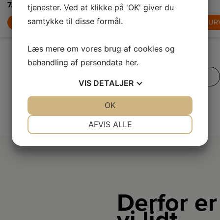
dagligvarer friske
7.999,-
7.399,-
5.499,-
tjenester. Ved at klikke på 'OK' giver du
og organiserede.
samtykke til disse formål.
LÆG I KURV
LÆG I KURV
LÆG I KUR
Læs mere om vores brug af cookies og
behandling af persondata
her
.
SE VORES FULDE UDVALG
VIS
DETALJER
JA
NEJ
OK
JA
NEJ
NØDVENDIGE
PRÆFERENCER
AFVIS ALLE
JA
NEJ
JA
NEJ
MARKETING
STATISTIK
Derfor er