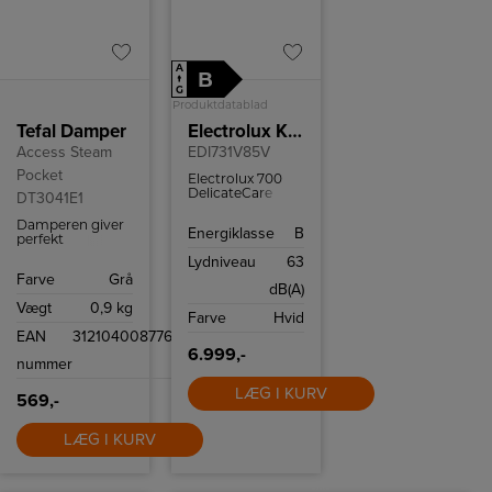
A
B
↑
G
Produktdatablad
Tefal Damper
Electrolux Kondenstørretumbler
Access Steam
EDI731V85V
Pocket
Electrolux 700
DelicateCare
DT3041E1
tørretumbler
med
Damperen giver
Energiklasse
B
varmepumpeteknologi
perfekt
og WiFi-styring.
hverdagsbrug og
Lydniveau
63
Perfekt tørring til
er sikker at bruge
Farve
Grå
sarte tekstiler og
på alle stoffer.
dB(A)
høj
Vægt
0,9 kg
energieffektivitet.
Farve
Hvid
EAN
3121040087763
6.999,-
nummer
LÆG I KURV
569,-
LÆG I KURV