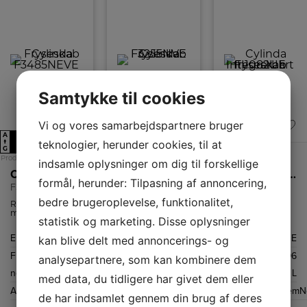
Samtykke til cookies
Vi og vores samarbejdspartnere bruger
A
A
A
E
E
E
↑
↑
↑
teknologier, herunder cookies, til at
G
G
G
Produktdatablad
Produktdatablad
Produktdatablad
indsamle oplysninger om dig til forskellige
Cylinda Fryseskab
Cylinda Fryseskab
Cylinda Integrerbart fryseskab
formål, herunder: Tilpasning af annoncering,
F3485NEVE
F3255NVE
FI1082UE
bedre brugeroplevelse, funktionalitet,
Rummelig fryser
Fritstående
Fryseren har
med automatisk
fryseskab fra
lækre robuste
statistik og marketing. Disse oplysninger
afrimning og
Cylinda med
skuffer, der gør,
kapacitet på 280
automatisk
at du nemt kan
Energiklasse
E
Energiklasse
E
Energiklasse
E
kan blive delt med annoncerings- og
liter.
afrimning og 226
opbevare
liter
forskellige typer
Frysekapacitet
280
Frysekapacitet
226
Frysekapacitet
96
frysevolumen.
mad. Med en
analysepartnere, som kan kombinere dem
samlet volumen
netto
L
netto
L
netto
L
på 96 liter
med data, du tidligere har givet dem eller
tilbyder FI1082UE
Afrimningssystem
NoFrost
Afrimningssystem
NoFrost
Afrimningssystem
N
masser af plads
de har indsamlet gennem din brug af deres
til at holde dine