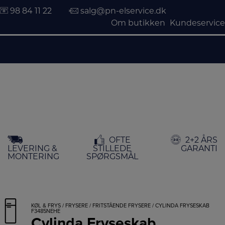
98 84 11 22
salg@pn-elservice.dk
Om butikken
Kundeservice
Hop
OFTE
2+2 ÅRS
til
LEVERING &
STILLEDE
GARANTI
indholdet
MONTERING
SPØRGSMÅL
KØL & FRYS
/
FRYSERE
/
FRITSTÅENDE FRYSERE
/ CYLINDA FRYSESKAB
F3485NEHE
Cylinda Fryseskab