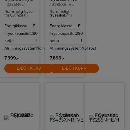
F3285NVE
F3285XRFVE
Rummelig fryser
Rummeligt
fra Cylinda med
fryseskab fra
280 liter stort
Cylinda med
fryserum,
hurtigfrys-
Energiklasse
E
Energiklasse
E
glashylder,
funktion og
skuffer og en
kapacitet til 280
Frysekapacitet
280
Frysekapacitet
280
rummelig Big
liter.
box.
netto
L
netto
L
Afrimningssystem
NoFrost
Afrimningssystem
NoFrost
7.399,-
7.899,-
LÆG I KURV
LÆG I KURV