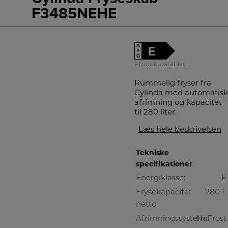
F3485NEHE
A
E
↑
G
Produktdatablad
Rummelig fryser fra
Cylinda med automatisk
afrimning og kapacitet
til 280 liter.
Læs hele beskrivelsen
Tekniske
specifikationer
Energiklasse:
E
Frysekapacitet
280 L
netto:
Afrimningssystem:
NoFrost