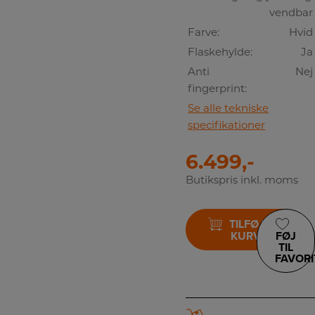
vendbar
Farve:
Hvid
Flaskehylde:
Ja
Anti
Nej
fingerprint:
Se alle tekniske
specifikationer
6.499,-
Butikspris inkl. moms
TILFØJ TIL
KURV
FØJ
TIL
FAVORI