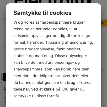
Electrolux
Samtykke til cookies
Vi og vores samarbejdspartnere bruger
TILBUD - 30%
teknologier, herunder cookies, til at
indsamle oplysninger om dig til forskellige
formål, herunder: Tilpasning af annoncering,
bedre brugeroplevelse, funktionalitet,
statistik og marketing. Disse oplysninger
kan blive delt med annoncerings- og
analysepartnere, som kan kombinere dem
A
med data, du tidligere har givet dem eller
E
↑
G
de har indsamlet gennem din brug af deres
Produktdatablad
Electrolux Køleskab
tjenester. Ved at klikke på 'OK' giver du
LRB2DE33W-V
samtykke til disse formål.
Rummeligt køleskab fra Electrolux med DynamicAir teknologi,
fleksibel indretning og 309 liter kølevolumen.