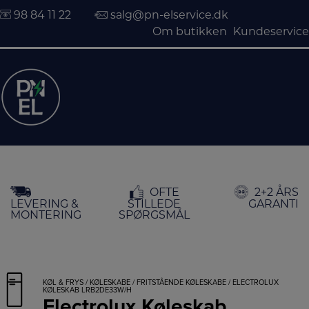
98 84 11 22
salg@pn-elservice.dk
Om butikken
Kundeservice
Hop
OFTE
2+2 ÅRS
til
LEVERING &
STILLEDE
GARANTI
indholdet
MONTERING
SPØRGSMÅL
KØL & FRYS
/
KØLESKABE
/
FRITSTÅENDE KØLESKABE
/ ELECTROLUX
KØLESKAB LRB2DE33W/H
Electrolux Køleskab