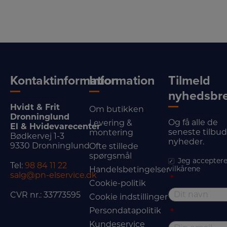
Kontaktinformation
Information
Tilmeld
nyhedsbr
Hvidt & Frit
Om butikken
Dronninglund
Og få alle de
Levering &
El & Hvidevarecenter
seneste tilbu
montering
Bødkervej 1-3
nyheder.
9330 Dronninglund
Ofte stillede
spørgsmål
Jeg acceptere
Tel:
98 84 11 22
vilkårene
Handelsbetingelser
salg@pn-elservice.dk
*
Cookie-politik
CVR nr.: 33773595
Cookie indstillinger
Persondatapolitik
*
Kundeservice