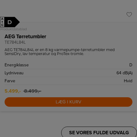
A
D
↑
G
Produktdatablad
AEG Tørretumbler
TE784L84L
AEG TE784L84L er en 8 kg varmepumpe-tørretumbler med
SensiDry, lav temperatur og ProTex-tromle.
Energiklasse
D
Lydniveau
64 dB(A)
Farve
Hvid
5.499,-
8.499,-
LÆG I KURV
SE VORES FULDE UDVALG