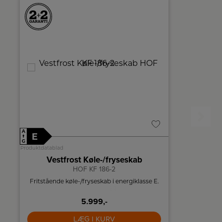
A
A
E
D
↑
↑
G
G
Produktdatablad
Produktdatablad
Vestfrost Køle-/fryseskab
A
HOF KF 186-2
Fritstående køle-/fryseskab i energiklasse E.
AEG køle-/
230 L og 
5.999,-
LÆG I KURV