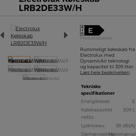
LRB2DE33W/H
A
E
↑
G
Produktdatablad
Rummeligt køleskab fra
Electrolux med
DynamicAir teknologi
og kapacitet til 309 liter.
Læs hele beskrivelsen
Tekniske
specifikationer
Energiklasse:
E
Kølekapacitet
309 L
netto:
Lydniveau:
38 dB(A)
Dørhængsling:
Højrehængls