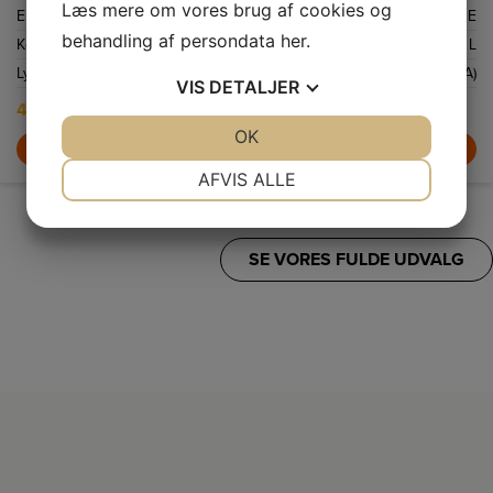
Læs mere om vores brug af cookies og
Energiklasse
E
behandling af persondata
her
.
Kølekapacitet netto
309 L
Lydniveau
38 dB(A)
VIS
DETALJER
4.555,-
6.499,-
JA
NEJ
OK
JA
NEJ
LÆG I KURV
NØDVENDIGE
PRÆFERENCER
AFVIS ALLE
JA
NEJ
JA
NEJ
MARKETING
STATISTIK
SE VORES FULDE UDVALG