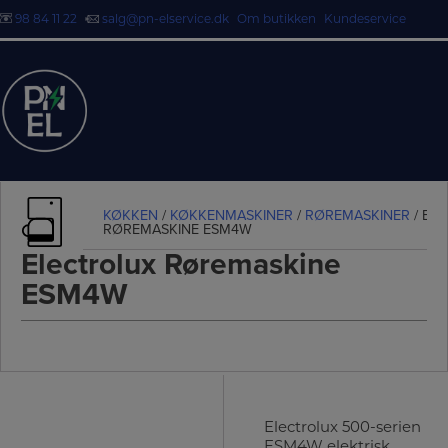
98 84 11 22
salg@pn-elservice.dk
Om butikken
Kundeservice
Hop
til
indholdet
KØKKEN
/
KØKKENMASKINER
/
RØREMASKINER
/ EL
RØREMASKINE ESM4W
Electrolux Røremaskine
ESM4W
Electrolux 500-serien
ESM4W elektrisk