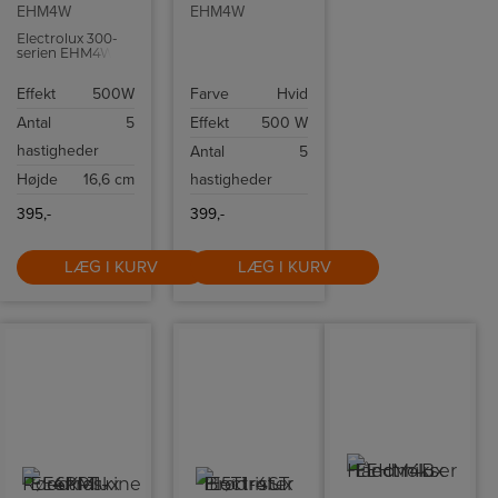
EHM4W
EHM4W
Electrolux 300-
serien EHM4W
elektrisk mixer
gør arbejdet
Effekt
500W
Farve
Hvid
lettere – fra
flødeskum til dej,
Antal
5
Effekt
500 W
med en kraftfuld
motor og smart
hastigheder
Antal
5
opbevaring.
Højde
16,6 cm
hastigheder
395,-
399,-
LÆG I KURV
LÆG I KURV