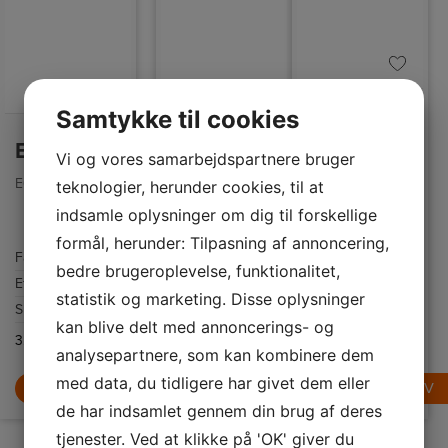
Samtykke til cookies
Electrolux Håndmikser
Electrolux Røremaskine
Electrolux Brødrister
Vi og vores samarbejdspartnere bruger
EHM4B
E6KM1-4PPT
E5T1-4ST
Electrolux
teknologier, herunder cookies, til at
EHM4B elpisker
Electrolux Create
med 500 W
indsamle oplysninger om dig til forskellige
5 E5T1-4ST
motor, 5
Farve
Grå
brødrister i
hastigheder +
formål, herunder: Tilpasning af annoncering,
rustfrit stål med
turbofunktion, to
Farve
Hvid
Farve
Rustfri stål
Effekt
500 W
2 ristepladser, 7
piskeris og to
bedre brugeroplevelse, funktionalitet,
risteindstillinger,
dejkroge i rustfrit
Effekt
1200 W
Højde
190 mm
Antal
5
automatisk
stål, kompakt
statistik og marketing. Disse oplysninger
brødcentrering,
størrelse
Skålstørrelse
6 L
Bredde
262
hastigheder
optønings- og
(205×90×166
genopvarmningsfunktion,
kan blive delt med annoncerings- og
mm),
manuel
tilbehørsopbevaring,
3.199,-
599,-
399,-
løftefunktion,
dele tåler
analysepartnere, som kan kombinere dem
aftagelig
opvaskemaskine,
krummebakke
lavet af
med data, du tidligere har givet dem eller
LÆG I KURV
LÆG I KURV
LÆG I KURV
og 800 W effekt.
genbrugsplast.
de har indsamlet gennem din brug af deres
tjenester. Ved at klikke på 'OK' giver du