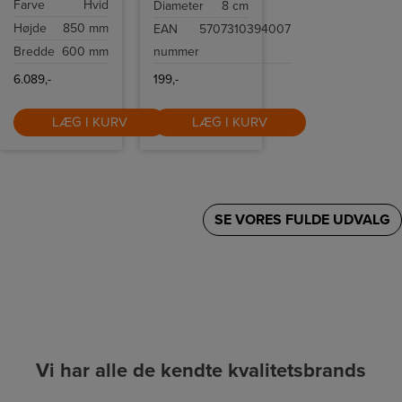
Farve
Hvid
Diameter
8 cm
vaskemaskine
fjernbetjeningen
med AI
kan du
Højde
850 mm
EAN
5707310394007
Ecobubble,
tænde/slukke,
energiklasse A og
lysdæmpe og
Bredde
600 mm
nummer
1400 o/min,
benytte
Wi‑Fi/SmartThings,
timerfunktionen
Hygiene Steam,
med 4, 6 eller 8
6.089,-
199,-
hurtigprogrammer
timer.
og stillegående
Fjernbetjeningen
drift, designet til
medfølger ikke.
LÆG I KURV
LÆG I KURV
effektiv, skånsom
hverdagsvask og
holdbar ydeevne.
SE VORES FULDE UDVALG
Vi har alle de kendte kvalitetsbrands