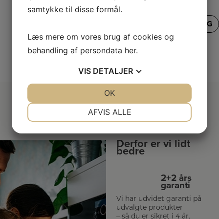
samtykke til disse formål.
SE VORES FULDE UDVALG
Læs mere om vores brug af cookies og
behandling af persondata
her
.
VIS
DETALJER
JA
NEJ
OK
JA
NEJ
NØDVENDIGE
PRÆFERENCER
AFVIS ALLE
JA
NEJ
JA
NEJ
Derfor er vi lidt
MARKETING
STATISTIK
bedre
2+2 års
garanti
Vi har udvidet garanti på
udvalgte produkter
– så du er sikret i 4 år.