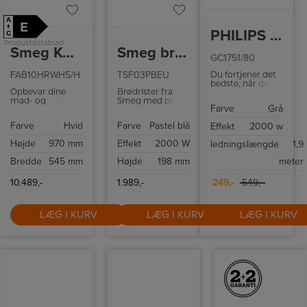
A
E
↑
PHILIPS DAMPSTRYGEJERN
G
Produktdatablad
Smeg Køleskab
Smeg brødrister
GC1751/80
FAB10HRWH5/H
TSF03PBEU
Du fortjener det
bedste, når det
Opbevar dine
Brødrister fra
kommer til
mad- og
Smeg med plads
strygning af dit
Farve
Grå
drikkevarer i
til 4 skiver, 6
tøj. Med dette
Smeg 50s style
ristningsniveauer
Philips strygejern
Farve
Hvid
Farve
Pastel blå
Effekt
2000 w
køleskab
og mulighed for
på 2000 W kan
FAB10HRWH5/H.
genopvarming
du opnå perfekte
Højde
970 mm
Effekt
2000 W
ledningslængde
1,9
Køleskabet har
og optøning af
resultater hver
135 l kapacitet og
brød. Bagel-
gang.
Bredde
545 mm
Højde
198 mm
meter
moderne
funktionen giver
teknologier som
dig mulighed for
effektivt LED-lys
at riste kun den
10.489,-
1.989,-
249,-
549,-
og let afrimning.
ene side af
brødet.
LÆG I KURV
LÆG I KURV
LÆG I KURV