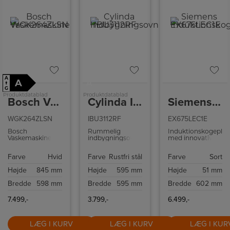
A
A
A
↑
G
Produktdatablad
Produktdatablad
Bosch Vaskemaskine
Cylinda Indbygningsovn
Siemens Induktionskogeplade
WGK264ZLSN
IBU3112RF
EX675LEC1E
Bosch
Rummelig
Induktionskogepla
Vaskemaskine
indbygningsovn
med innovativ
med 11 kilo
med en kapacitet
Dual lightSlider-
vasketøj.
på 77 liter og
betjening,
Farve
Hvid
Farve
Rustfri stål
Farve
Sort
forskellige
powerBoost-
ovnfunktioner.
funktion,
Højde
845 mm
Højde
595 mm
Højde
51 mm
powerMove Plus
og fryingSensor
Bredde
598 mm
Bredde
595 mm
Bredde
602 mm
Plus.
7.499,-
3.799,-
6.499,-
LÆG I KURV
LÆG I KURV
LÆG I KUR