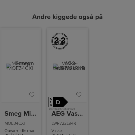
Andre kiggede også på
A
D
↑
G
Produktdatablad
Smeg Mikroovn
AEG Vaske-tørremaskine
MOE34CXI
LWR722L94R
Opvarm din mad
Vaske-
hurtigt og
tørremaskine fra