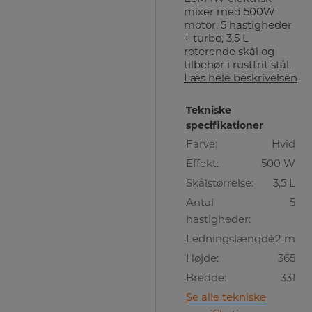
mixer med 500W
motor, 5 hastigheder
+ turbo, 3,5 L
roterende skål og
tilbehør i rustfrit stål.
Læs hele beskrivelsen
Tekniske
specifikationer
Farve:
Hvid
Effekt:
500 W
Skålstørrelse:
3,5 L
Antal
5
hastigheder:
Ledningslængde:
1,2 m
Højde:
365
Bredde:
331
Se alle tekniske