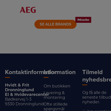
LINK
LINK
LINK
LINK
LINK
LINK
SE ALLE BRANDS
Kontaktinformation
Information
Tilmeld
nyhedsbr
Hvidt & Frit
Om butikken
Dronninglund
Og få alle de
Levering &
El & Hvidevarecenter
seneste tilbu
montering
Bødkervej 1-3
nyheder.
9330 Dronninglund
Ofte stillede
spørgsmål