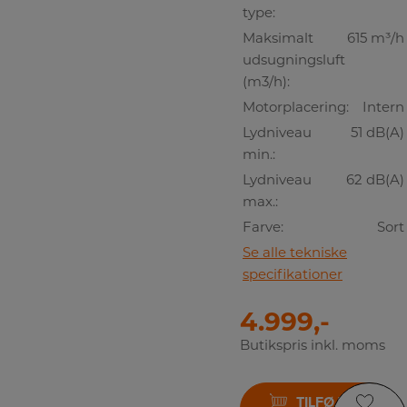
type:
Maksimalt
615 m³/h
udsugningsluft
(m3/h):
Motorplacering:
Intern
Lydniveau
51 dB(A)
min.:
Lydniveau
62 dB(A)
max.:
Farve:
Sort
Se alle tekniske
specifikationer
4.999,-
Butikspris inkl. moms
TILFØJ TIL