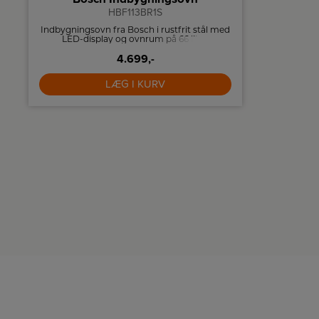
HBF113BR1S
Der
Indbygningsovn fra Bosch i rustfrit stål med
Thermex
LED-display og ovnrum på 66 liter.
emhætte
glasskærm,
4.699,-
LÆG I KURV