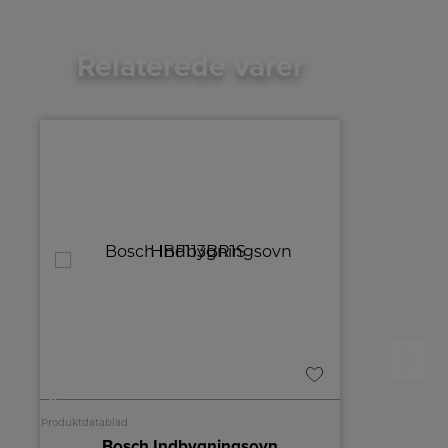
Relaterede varer
A
A+
A
↑
G
Produktdatablad
Produktdatablad
Bosch Indbygningsovn