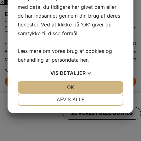
G
med data, du tidligere har givet dem eller
Produktdatablad
Electrolux Skabsintegreret emhætte
de har indsamlet gennem din brug af deres
EFU216W
tjenester. Ved at klikke på 'OK' giver du
Funktionel emhætte med 3 hastigheder. Emhætten placeres i et skab
over kogesektionen.
samtykke til disse formål.
Energiklasse
D
Læs mere om vores brug af cookies og
Betjeningspanel, type
Mekanisk skydeknap
behandling af persondata
her
.
Maksimalt udsugningsluft (m3/h)
272
1.599,-
VIS
DETALJER
LÆG I KURV
JA
NEJ
OK
JA
NEJ
NØDVENDIGE
PRÆFERENCER
AFVIS ALLE
JA
NEJ
JA
NEJ
SE VORES FULDE UDVALG
MARKETING
STATISTIK