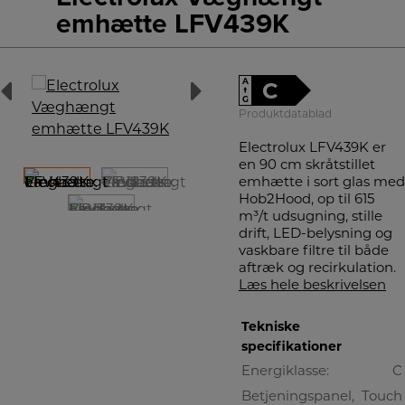
emhætte LFV439K
A
C
↑
G
Produktdatablad
Electrolux LFV439K er
en 90 cm skråtstillet
emhætte i sort glas med
Hob2Hood, op til 615
m³/t udsugning, stille
drift, LED-belysning og
vaskbare filtre til både
aftræk og recirkulation.
Læs hele beskrivelsen
Tekniske
specifikationer
Energiklasse:
C
Betjeningspanel,
Touch