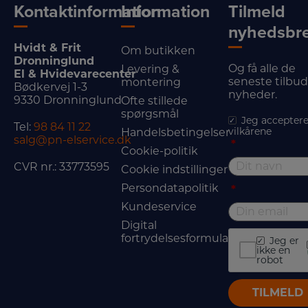
Kontaktinformation
Information
Tilmeld
nyhedsbr
Hvidt & Frit
Om butikken
Dronninglund
Og få alle de
Levering &
El & Hvidevarecenter
seneste tilbu
montering
Bødkervej 1-3
nyheder.
9330 Dronninglund
Ofte stillede
spørgsmål
Jeg acceptere
Tel:
98 84 11 22
vilkårene
Handelsbetingelser
salg@pn-elservice.dk
*
Cookie-politik
CVR nr.: 33773595
Cookie indstillinger
Persondatapolitik
*
Kundeservice
Digital
fortrydelsesformular
Jeg er
ikke en
robot