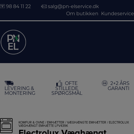
98 84 11 22
salg@pn-elservice.dk
Om butikken
Kundeservice
Hop
OFTE
2+2 ÅRS
til
LEVERING &
STILLEDE
GARANTI
indholdet
MONTERING
SPØRGSMÅL
KOMFUR & OVNE
/
EMHÆTTER
/
VÆGHÆNGTE EMHÆTTER
/ ELECTROLUX
VÆGHÆNGT EMHÆTTE LFV439K
Electrolux Væghængt