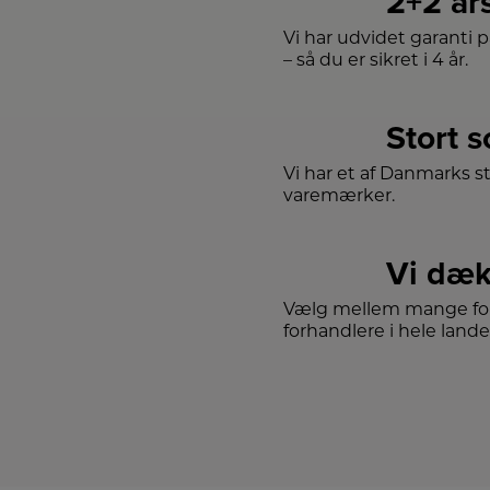
2+2 år
Vi har udvidet garanti 
– så du er sikret i 4 år.
Stort 
Vi har et af Danmarks s
varemærker.
Vi dæk
Vælg mellem mange for
forhandlere i hele lande