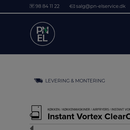
98 84 11 22
salg@pn-elservice.dk
Hop
LEVERING & MONTERING
til
indholdet
KØKKEN
/
KØKKENMASKINER
/
AIRFRYERS
/ INSTANT VO
Instant Vortex Clear