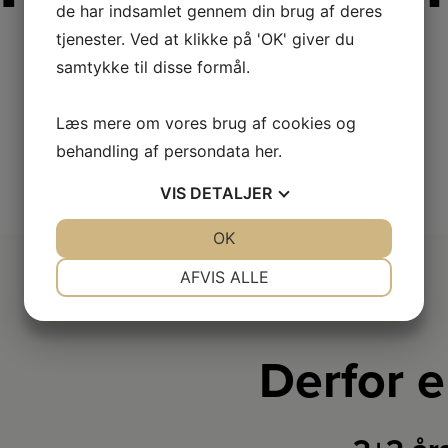
de har indsamlet gennem din brug af deres
tjenester. Ved at klikke på 'OK' giver du
samtykke til disse formål.
Læs mere om vores brug af cookies og
behandling af persondata
her
.
VIS
DETALJER
JA
NEJ
OK
JA
NEJ
NØDVENDIGE
PRÆFERENCER
AFVIS ALLE
JA
NEJ
JA
NEJ
MARKETING
STATISTIK
Derfor e