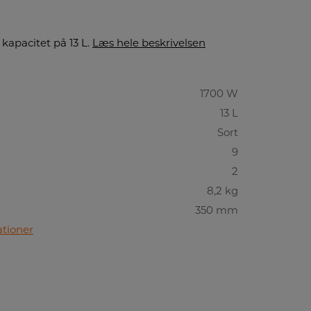
 kapacitet på 13 L.
Læs hele beskrivelsen
1700 W
13 L
Sort
9
2
8,2 kg
350 mm
ationer