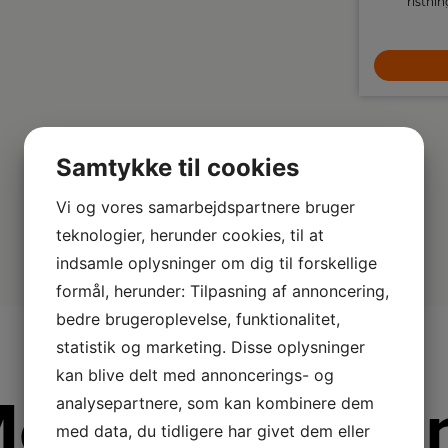
på op til 1,7 liter vand.
ristni
genopvarmi
1.799,-
funktionen
kun
LÆG I KURV
Samtykke til cookies
Vi og vores samarbejdspartnere bruger
teknologier, herunder cookies, til at
indsamle oplysninger om dig til forskellige
formål, herunder: Tilpasning af annoncering,
bedre brugeroplevelse, funktionalitet,
statistik og marketing. Disse oplysninger
kan blive delt med annoncerings- og
ere fra Insta
analysepartnere, som kan kombinere dem
med data, du tidligere har givet dem eller