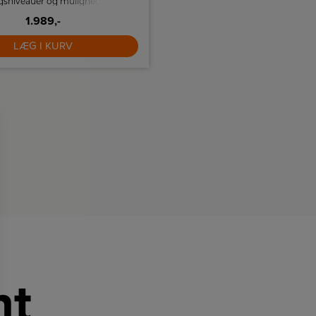
ngsniveauer og mulighed for
Smeg med plads til 4 skiver
ng og optøning af brød. Bagel-
Brødristeren har 6 ristningsindst
 giver dig mulighed for at riste
1.989,-
high-lift funktion.
1.999,-
 den ene side af brødet.
LÆG I KURV
LÆG I KURV
nt