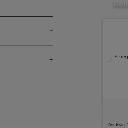
Rel
Smeg Elkedel
KLF03WHMEU
Mat hvid elkedel fra Smeg med en kapacitet
Brødrister 