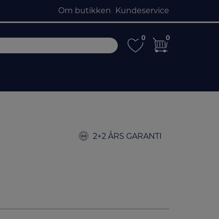
Om butikken
Kundeservice
0
0
0
0
2+2 ÅRS GARANTI