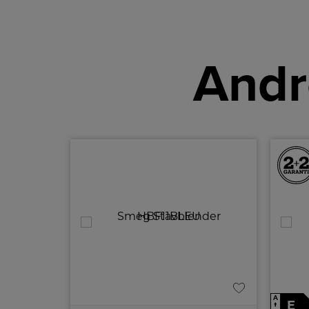
Andr
A
E
↑