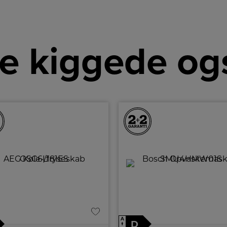
e kiggede og
A
D
↑