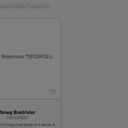
aterede varer
Smeg Brødrister
Smeg Brødrister
TSF03PGEU
TSF03WHEU
fra Smeg med plads til 4 skiver, 6
Ekstra stor brødrister i retrostil f