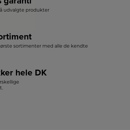
s garanti
på udvalgte produkter
sortiment
tørste sortimenter med alle de kendte
ker hele DK
skellige
t.