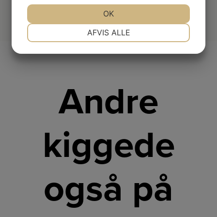
JA
NEJ
OK
JA
NEJ
NØDVENDIGE
PRÆFERENCER
AFVIS ALLE
JA
NEJ
JA
NEJ
MARKETING
STATISTIK
Andre
kiggede
også på