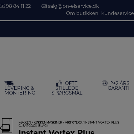
98 84 11 22
salg@pn-elservice.dk
Om butikken
Kundeservice
Hop
OFTE
2+2 ÅRS
til
LEVERING &
STILLEDE
GARANTI
indholdet
MONTERING
SPØRGSMÅL
KØKKEN
/
KØKKENMASKINER
/
AIRFRYERS
/ INSTANT VORTEX PLUS
CLEARCOOK BLACK
Instant Vortex Plus