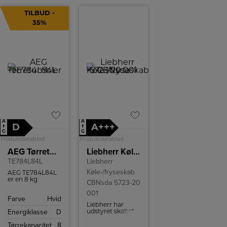
TILBUD -
35%
A
A
D
A+++
↑
↑
G
G
Produktdatablad
Produktdatablad
AEG Tørretumbler
Liebherr Køle-/fryseskab CBNsda 5723-20 001
TE784L84L
Liebherr
Køle-/fryseskab
AEG TE784L84L
er en 8 kg
CBNsda 5723-20
varmepumpe-
001
tørretumbler
Farve
Hvid
med SensiDry,
Liebherr har
lav temperatur
Energiklasse
D
udstyret skabet
og ProTex-
med NoFrost-
tromle.
Tørrekapacitet
8
teknologi, så du