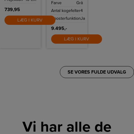
Farve
Grå
du tilberede mad
på ingen tid
739,95
Antal kogefelter
4
takket være 4
induktionszoner
Boosterfunktion
Ja
og flere intuitive
LÆG I KURV
funktioner som
Quickstart og
9.495,-
Powerboost.
LÆG I KURV
SE VORES FULDE UDVALG
Vi har alle de