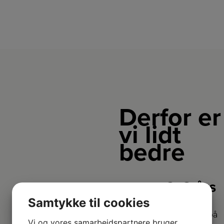
Derfor er
vi lidt
bedre
2+2 års
garanti
Samtykke til cookies
Vi har udvidet garanti på
Vi og vores samarbejdspartnere bruger