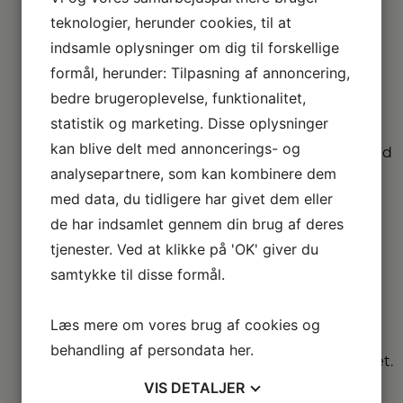
udvalgte produkter
teknologier, herunder cookies, til at
– så du er sikret i 4 år.
indsamle oplysninger om dig til forskellige
formål, herunder: Tilpasning af annoncering,
Stort
bedre brugeroplevelse, funktionalitet,
sortiment
statistik og marketing. Disse oplysninger
Vi har et af Danmarks
kan blive delt med annoncerings- og
største sortimenter med
analysepartnere, som kan kombinere dem
alle de kendte
varemærker.
med data, du tidligere har givet dem eller
de har indsamlet gennem din brug af deres
Vi
tjenester. Ved at klikke på 'OK' giver du
dækker hele
samtykke til disse formål.
DK
Læs mere om vores brug af cookies og
Vælg mellem mange
forskellige
behandling af persondata
her
.
forhandlere i hele landet.
VIS
DETALJER