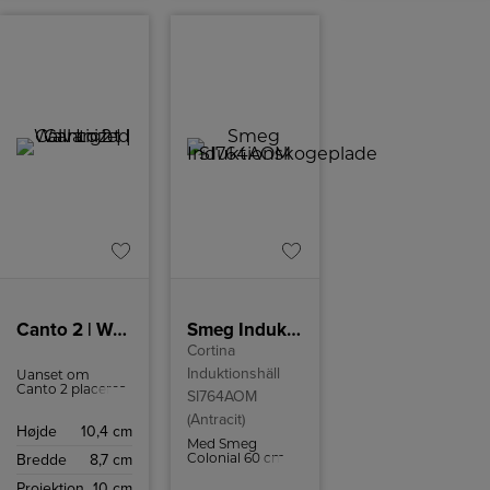
klassificeret med
energiklasse A,
hvilket
garanterer en
effektiv
udnyttelse af
energien.
Canto 2 | Wall Light | Galvanized
Smeg Induktionskogeplade SI764AOM
Cortina
Induktionshäll
Uanset om
Canto 2 placeres
SI764AOM
inde eller ude,
(Antracit)
giver lampen en
Højde
10,4 cm
helt speciel
Med Smeg
lysoplevelse.
Bredde
8,7 cm
Colonial 60 cm
induktionskogeplade
Projektion
10 cm
SI764AOM kan