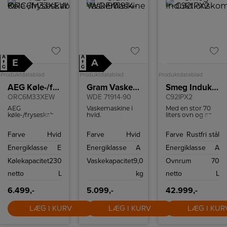
motor sikrer
kraftfuld ydeevne
med lavt
støjniveau.
A
A
E
A
↑
↑
A
G
G
Produktdatablad
Produktdatablad
Produktdatablad
AEG Køle-/fryseskab
Gram Vaskemaskine
Smeg Induktionskomfur
ORC6M33XEW
WDE 71914-90
C92IPX2
AEG
Vaskemaskine i
Med en stor 70
køle-/fryseskab
hvid.
liters ovn og en
med NoFrost.
Vaskekapacitet 9
mindre 35 liters
kg. Display med
ovn, begge
Farve
Hvid
Farve
Hvid
Farve
Rustfri stål
tidsforskudt start
udstyret til at
og
håndtere en
Energiklasse
E
Energiklasse
A
Energiklasse
A
resttidsindikation.
varieret menu.
AutoDosePro for
Den store ovn er
Kølekapacitet
230
Vaskekapacitet
9,0
Ovnrum
70
automatisk
en varmluftsovn
sæbedosering.
til jævn
netto
L
kg
netto
L
varmefordeling,
mens den ekstra
ovn er traditionel,
6.499,-
5.099,-
42.999,-
perfekt til retter,
der kræver en
LÆG I KURV
LÆG I KURV
LÆG I KUR
mere rettet
varme. Begge
ovne er