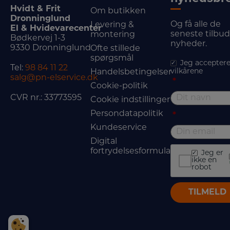
Hvidt & Frit
Om butikken
Dronninglund
Og få alle de
Levering &
El & Hvidevarecenter
seneste tilbu
montering
Bødkervej 1-3
nyheder.
9330 Dronninglund
Ofte stillede
spørgsmål
Jeg acceptere
Tel:
98 84 11 22
vilkårene
Handelsbetingelser
salg@pn-elservice.dk
*
Cookie-politik
CVR nr.: 33773595
Cookie indstillinger
Persondatapolitik
*
Kundeservice
Digital
fortrydelsesformular
Jeg er
ikke en
robot