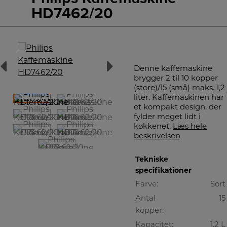
HD7462/20
Denne kaffemaskine
brygger 2 til 10 kopper
(store)/15 (små) maks. 1,2
liter. Kaffemaskinen har
et kompakt design, der
fylder meget lidt i
køkkenet.
Læs hele
beskrivelsen
Tekniske
specifikationer
Farve:
Sort
Antal
15
kopper:
Kapacitet:
1,2 L