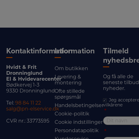
Kontaktinformation
Information
Tilmeld
nyhedsbr
Hvidt & Frit
Om butikken
Dronninglund
Og få alle de
Levering &
El & Hvidevarecenter
seneste tilbu
montering
Bødkervej 1-3
nyheder.
9330 Dronninglund
Ofte stillede
spørgsmål
Jeg acceptere
Tel:
98 84 11 22
vilkårene
Handelsbetingelser
salg@pn-elservice.dk
*
Cookie-politik
CVR nr.: 33773595
Cookie indstillinger
Persondatapolitik
*
Kundeservice