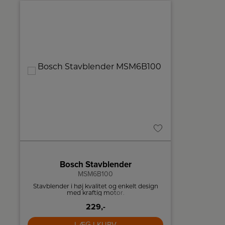
Bosch Stavblender
MSM6B100
Stavblender i høj kvalitet og enkelt design
Kaffekværn 
med kraftig motor.
kaffebønner
229,-
LÆG I KURV