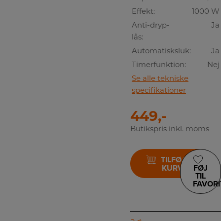
Effekt:
1000 W
Anti-dryp-
Ja
lås:
Automatisksluk:
Ja
Timerfunktion:
Nej
Se alle tekniske
specifikationer
449,-
Butikspris inkl. moms
TILFØJ TIL
KURV
FØJ
TIL
FAVORI