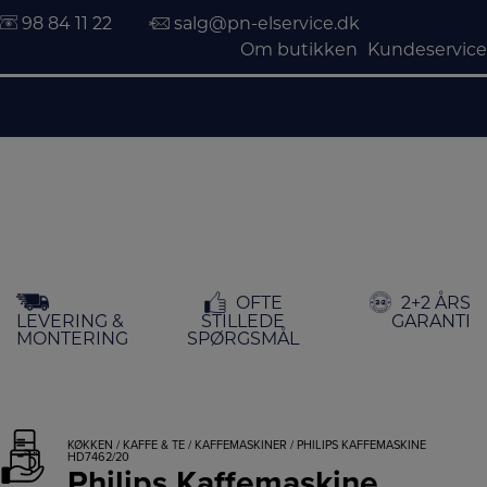
98 84 11 22
salg@pn-elservice.dk
Om butikken
Kundeservice
Hop
OFTE
2+2 ÅRS
til
LEVERING &
STILLEDE
GARANTI
indholdet
MONTERING
SPØRGSMÅL
KØKKEN
/
KAFFE & TE
/
KAFFEMASKINER
/ PHILIPS KAFFEMASKINE
HD7462/20
Philips Kaffemaskine