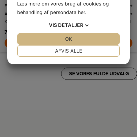
Læs mere om vores brug af cookies og
Farve
Sort
behandling af persondata
her
.
Antal kopper
12 kopper
Kapacitet
1,2 L
VIS
DETALJER
799,-
JA
NEJ
OK
JA
NEJ
LÆG I KURV
NØDVENDIGE
PRÆFERENCER
AFVIS ALLE
JA
NEJ
JA
NEJ
MARKETING
STATISTIK
SE VORES FULDE UDVALG