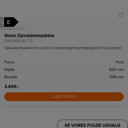
A
E
↑
G
Produktdatablad
Gram Opvaskemaskine
OM 6100-90 T/1
Opvaskemaskine fra Gram til underbygning med plads til 12 kuverter.
Farve
Hvid
Højde
820 mm
Bredde
598 mm
3.499,-
LÆG I KURV
SE VORES FULDE UDVALG