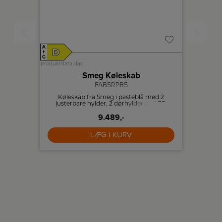
A
A
D
E
↑
↑
G
G
Produktdatablad
Produktdat
Smeg Køleskab
FAB5RPB5
Køleskab fra Smeg i pasteblå med 2
Køleska
justerbare hylder, 2 dørhylder og LED
belysning.
9.489,-
LÆG I KURV