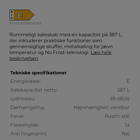
A
E
↑
G
Produktdatablad
Rummeligt køleskab med en kapacitet på 387 L,
der inkluderer praktiske funktioner som
gennemsigtige skuffer, metalkøling for jævn
temperatur og No Frost-teknologi.
Læs hele
beskrivelsen
Tekniske specifikationer
Energiklasse:
E
Kølekapacitet netto:
387 L
Lydniveau:
39 dB(A)
Dørhængsling:
Højrehænglset, vendbar
Farve:
Rustfri stål
Flaskehylde:
Ja
Anti fingerprint:
Nej