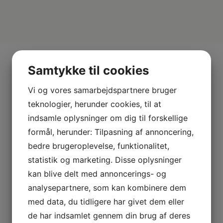
Mere fra Samsung
Samtykke til cookies
Vi og vores samarbejdspartnere bruger
teknologier, herunder cookies, til at
indsamle oplysninger om dig til forskellige
formål, herunder: Tilpasning af annoncering,
bedre brugeroplevelse, funktionalitet,
statistik og marketing. Disse oplysninger
kan blive delt med annoncerings- og
analysepartnere, som kan kombinere dem
med data, du tidligere har givet dem eller
A
A
E
↑
↑
de har indsamlet gennem din brug af deres
G
G