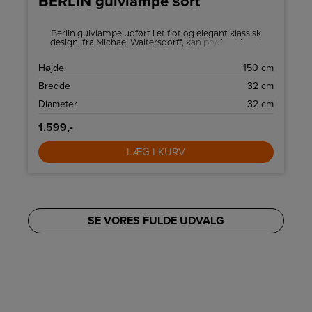
BERLIN gulvlampe sort
3
Berlin gulvlampe udført i et flot og elegant klassisk
design, fra Michael Waltersdorff, kan pryde et hvert
hjem og med tanke på dansk tidsløs design.
Gulvlampen giver det unikke udtryk på kvalitet og
D
Højde
150 cm
design.
L
Bredde
32 cm
)
Diameter
32 cm
1.599,-
LÆG I KURV
SE VORES FULDE UDVALG