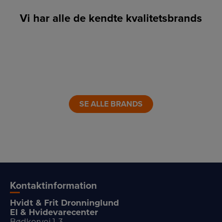
Vi har alle de kendte kvalitetsbrands
LINK
LINK
LINK
LINK
LINK
LINK
SE ALLE BRANDS
Kontaktinformation
Hvidt & Frit Dronninglund
El & Hvidevarecenter
Bødkervej 1-3