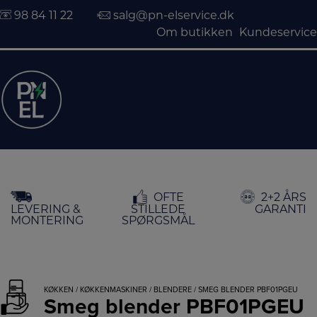
98 84 11 22
salg@pn-elservice.dk
Om butikken
Kundeservice
Hop
OFTE
2+2 ÅRS
til
LEVERING &
STILLEDE
GARANTI
indholdet
MONTERING
SPØRGSMÅL
KØKKEN
/
KØKKENMASKINER
/
BLENDERE
/ SMEG BLENDER PBF01PGEU
Smeg blender PBF01PGEU