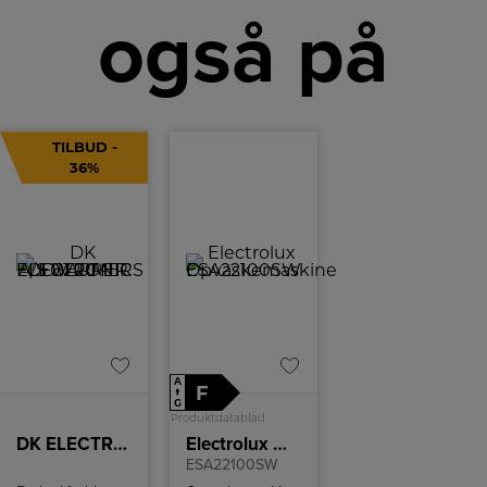
også på
TILBUD -
36%
A
F
↑
G
Produktdatablad
DK ELECTRONICS A/S BEURER FW 20 – FODVARMER
Electrolux Opvaskemaskine
ESA22100SW