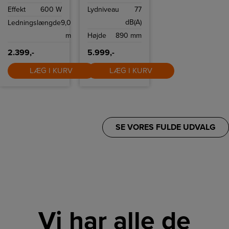
og utrolig stille
SensiCare-
Effekt
600 W
Lydniveau
77
støvsugning. Den
system, der
har også en
tilpasser
dB(A)
Ledningslængde
9,0
fjernbetjening på
programmets
håndtaget.
længde efter
m
Højde
890 mm
mængden af
vasketøj.
2.399,-
5.999,-
LÆG I KURV
LÆG I KURV
SE VORES FULDE UDVALG
Vi har alle de