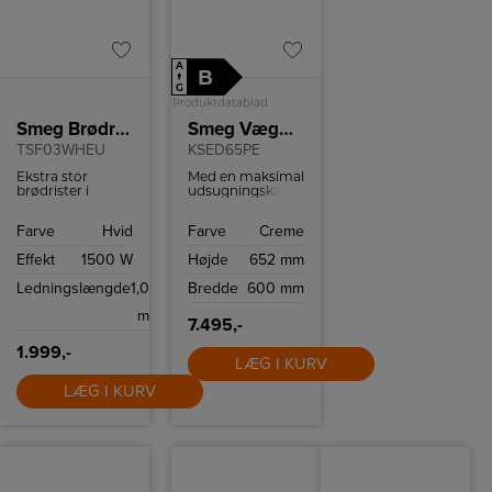
A
B
↑
G
Produktdatablad
Smeg Brødrister
Smeg Væghængt emhætte
TSF03WHEU
KSED65PE
Ekstra stor
Med en maksimal
brødrister i
udsugningskapacitet
retrostil fra
på 635 m³/h
italienske Smeg
sikrer SMEG
Farve
Hvid
Farve
Creme
med plads til 4
KSED65PE
skiver brød.
effektiv fjernelse
Effekt
1500 W
Højde
652 mm
Brødristeren har
af damp, lugt og
6
fedt under
Ledningslængde
1,0
Bredde
600 mm
ristningsindstillinger
madlavningen.
og high-lift
Denne emhætte
m
funktion.
er ideel til både
7.495,-
store og små
køkkener, hvor
1.999,-
god ventilation er
LÆG I KURV
afgørende for et
LÆG I KURV
sundt
madlavningsmiljø.