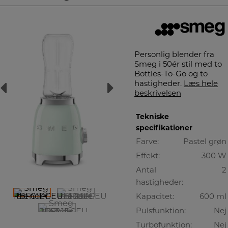
Personlig blender fra
Smeg i 50ér stil med to
Bottles-To-Go og to
hastigheder.
Læs hele
beskrivelsen
Tekniske
specifikationer
Farve:
Pastel grøn
Effekt:
300 W
Antal
2
hastigheder:
Kapacitet:
600 ml
Pulsfunktion:
Nej
Turbofunktion:
Nej