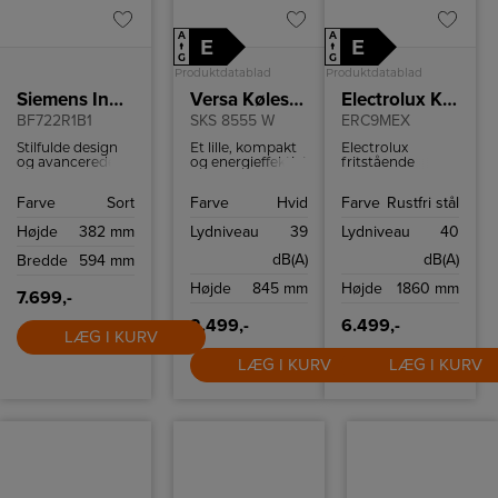
A
A
E
E
↑
↑
G
G
Produktdatablad
Produktdatablad
Siemens Indbygningsmikroovn
Versa Køleskab
Electrolux Køleskab
BF722R1B1
SKS 8555 W
ERC9MEX
Stilfulde design
Et lille, kompakt
Electrolux
og avancerede
og energieffektivt
fritstående
teknologi er
køleskab med en
køleskab med en
denne
kapacitet på 126
kapacitet på 390
Farve
Sort
Farve
Hvid
Farve
Rustfri stål
indbyggede
liter.
L.
mikrobølgeovn
Højde
382 mm
Lydniveau
39
Lydniveau
40
et perfekt
supplement til
dB(A)
dB(A)
Bredde
594 mm
køkkenet. Du får
bekvemmelighed
Højde
845 mm
Højde
1860 mm
og effektivitet
7.699,-
indbygget i et
kompakt og
2.499,-
6.499,-
stilfuldt produkt.
LÆG I KURV
LÆG I KURV
LÆG I KURV