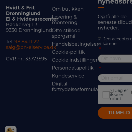
nyhedsbr
Hvidt & Frit
Om butikken
Dronninglund
Og få alle de
Levering &
El & Hvidevarecenter
seneste tilbu
montering
Bødkervej 1-3
nyheder.
9330 Dronninglund
Ofte stillede
spørgsmål
Jeg acceptere
Tel:
98 84 11 22
vilkårene
Handelsbetingelser
salg@pn-elservice.dk
*
Cookie-politik
CVR nr.: 33773595
Cookie indstillinger
Persondatapolitik
*
Kundeservice
Digital
fortrydelsesformular
Jeg er
ikke en
robot