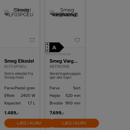
A
A
↑
G
Produktdatablad
Smeg Elkedel
Smeg Væghængt emhætte
KLF03PGEU
KBT900NE
Retro elkedel fra
Berøringsknapperne
Smeg med
gør det også
kapacitet på 1,7
nemt at justere
liter og kraftfuld
lysstyrken efter
Farve
Pastel grøn
Farve
Sort
2400 W motor,
dine
som koger
præferencer.
Effekt
2400 W
Højde
520 mm
vandet på ingen
tid.
Kapacitet
1,7 L
Bredde
900 mm
1.489,-
7.699,-
LÆG I KURV
LÆG I KURV