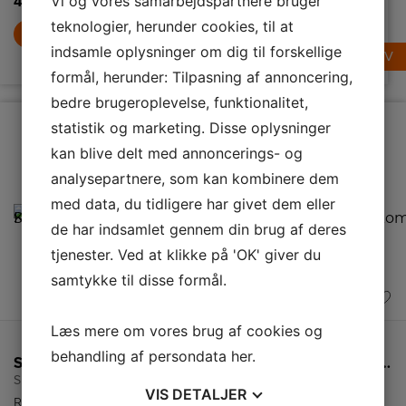
Vi og vores samarbejdspartnere bruger
4.989,-
LÆG I KURV
1.695,-
teknologier, herunder cookies, til at
LÆG I KURV
indsamle oplysninger om dig til forskellige
LÆG I KURV
formål, herunder: Tilpasning af annoncering,
bedre brugeroplevelse, funktionalitet,
statistik og marketing. Disse oplysninger
kan blive delt med annoncerings- og
analysepartnere, som kan kombinere dem
med data, du tidligere har givet dem eller
de har indsamlet gennem din brug af deres
tjenester. Ved at klikke på 'OK' giver du
samtykke til disse formål.
A
Læs mere om vores brug af cookies og
Produktdatablad
behandling af persondata
her
.
Smeg Køkkenmaskine
Smeg Elkedel
Smeg Induktionskomfur
SMF03WHEU
KLF03RDEU
C6IPMBM2
VIS
DETALJER
Retro
Retro elkedel fra
60 cm brede