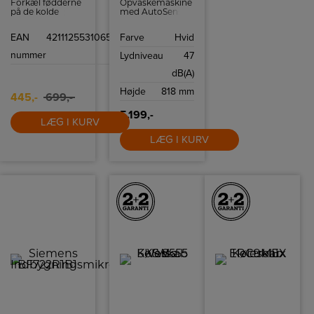
Forkæl fødderne
Opvaskemaskine
på de kolde
med AutoSense,
vinterdage med
ExtraHygiene
en superlækker
funktion og Dual
EAN
4211125531065
Farve
Hvid
fodvarmer. Det
Spray Arm.
bløde inderfor
nummer
Lydniveau
47
luner i sig selv,
men med 3
dB(A)
varmeindstillinger
og elektronisk
Højde
818 mm
temperaturkontrol,
445,-
699,-
kan du hurtigt få
varmen i
5.199,-
fødderne.
LÆG I KURV
LÆG I KURV