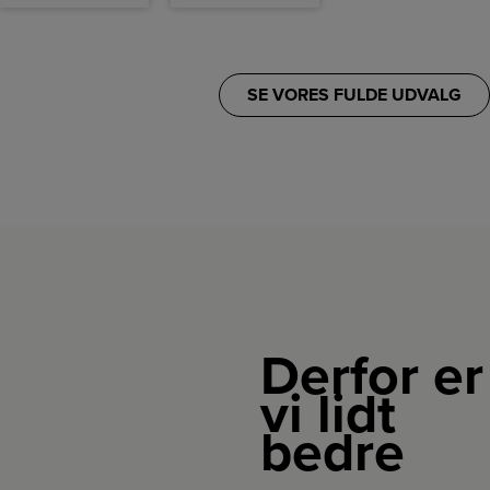
SE VORES FULDE UDVALG
Derfor er
vi lidt
bedre