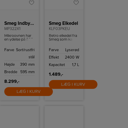
Smeg Indbygningsmikroovn
Smeg Elkedel
MP322X1
KLF03PKEU
Mikroovnen har
Retro elkedel fra
en ydelse på 800
Smeg som kan
W og kan rumme
indeholde 1,7 liter
22 liter.
og har
Farve
Sort/rustfri
Farve
Lyserød
tørkogningssikring
samt autosluk
stål
Effekt
2400 W
ved 100ºC.
Højde
390 mm
Kapacitet
1,7 L
Bredde
595 mm
1.489,-
8.299,-
LÆG I KURV
LÆG I KURV