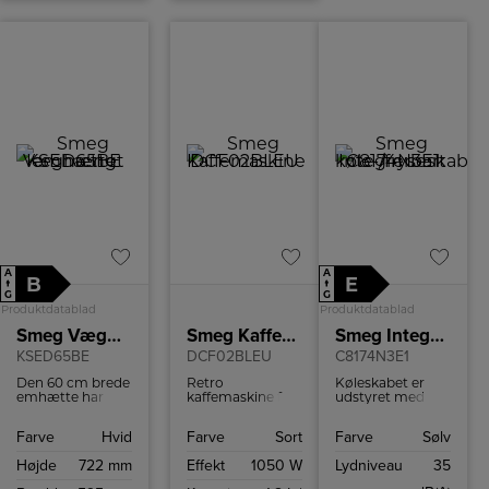
A
A
B
E
↑
↑
G
G
Produktdatablad
Produktdatablad
Smeg Væghængt emhætte
Smeg Kaffemaskine
Smeg Integrerbart køle-/fryseskab
KSED65BE
DCF02BLEU
C8174N3E1
Den 60 cm brede
Retro
Køleskabet er
emhætte har
kaffemaskine fra
udstyret med
indbygget LED-
Smeg med
No-Frost
belysning, der
kapacitet på op
teknologi, som
Farve
Hvid
Farve
Sort
Farve
Sølv
giver et klart og
til 10 kopper
forhindrer
energieffektivt lys
kaffe.
dannelse af is i
Højde
722 mm
Effekt
1050 W
Lydniveau
35
over kogepladen,
fryseren og
som gør
sikrer, at du