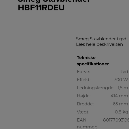
HBF11RDEU
Smeg Stavblender i rød.
Læs hele beskrivelsen
Tekniske
specifikationer
Farve:
Rød
Effekt:
700 W
Ledningslængde:
1,5 m
Højde:
414 mm
Bredde:
65 mm
Vægt:
0,8 kg
EAN
8017709319
nummer: