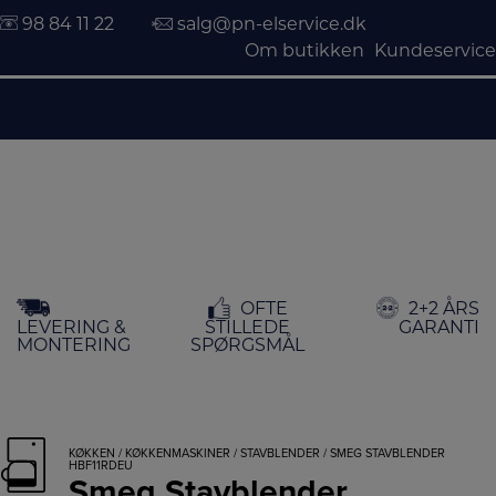
98 84 11 22
salg@pn-elservice.dk
Om butikken
Kundeservice
Hop
OFTE
2+2 ÅRS
til
LEVERING &
STILLEDE
GARANTI
indholdet
MONTERING
SPØRGSMÅL
KØKKEN
/
KØKKENMASKINER
/
STAVBLENDER
/ SMEG STAVBLENDER
HBF11RDEU
Smeg Stavblender