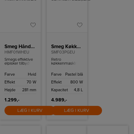
Smeg Håndmikser
Smeg Køkkenmaskine/Blå
HMF01WHEU
SMF03PGEU
Smegs effektive
Retro
elpisker tilbyder
køkkenmaskine
op til ni
fra Smeg med 10
hastighedsniveauer,
hastighedsindstillinger
Farve
Hvid
Farve
Pastel blå
så du kan blande
og
dit indhold til
sikkerhedsstop.
Effekt
70 W
Effekt
800 W
perfektion.
Elpiskeren har
Højde
281 mm
Kapacitet
4,8 L
desuden en
Turbo-funktion
for ekstra kraftig
1.299,-
4.989,-
piskning.
LÆG I KURV
LÆG I KURV