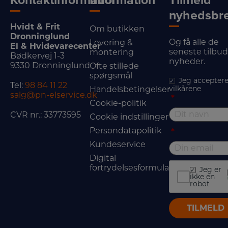
Kontaktinformation
Information
Tilmeld
nyhedsbr
Hvidt & Frit
Om butikken
Dronninglund
Og få alle de
Levering &
El & Hvidevarecenter
seneste tilbu
montering
Bødkervej 1-3
nyheder.
9330 Dronninglund
Ofte stillede
spørgsmål
Jeg acceptere
Tel:
98 84 11 22
vilkårene
Handelsbetingelser
salg@pn-elservice.dk
*
Cookie-politik
CVR nr.: 33773595
Cookie indstillinger
Persondatapolitik
*
Kundeservice
Digital
fortrydelsesformular
Jeg er
ikke en
robot