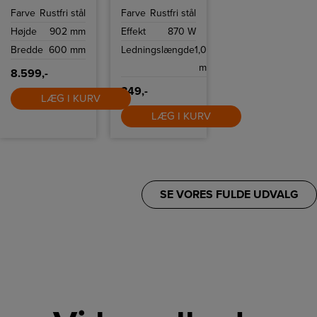
en kølig ovnlåge,
indstillinger,
Farve
Rustfri stål
Farve
Rustfri stål
der mindsker
plads til to skiver
risikoen for
brød samt
Højde
902 mm
Effekt
870 W
forbrændinger,
funktioner til
hvilket gør det
optøning,
Bredde
600 mm
Ledningslængde
1,0
sikkert at bruge,
genopvarmning
selvom der er
og stop.
m
små børn i
8.599,-
nærheden.
349,-
LÆG I KURV
LÆG I KURV
SE VORES FULDE UDVALG