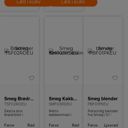
LÆG I KURV
LÆG I KURV
Smeg Brødrister
Smeg Køkkenmaskine
Smeg blender
TSF02RDEU
SMF03RDEU
PBF01PKEU
Ekstra stor
Retro
Personlig blender
brødrister i
køkkenmaskine
fra Smeg i 50ér
retrostil fra
fra Smeg med 10
stil med to
italienske Smeg
hastighedsindstillinger
Bottles-To-Go og
Farve
Rød
Farve
Rød
Farve
Lyserød
med plads til 4
og
to hastigheder.