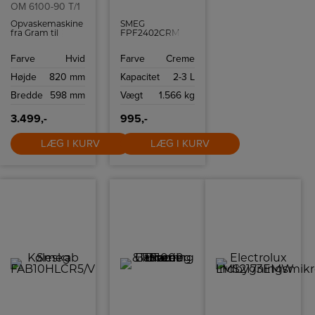
OM 6100-90 T/1
Opvaskemaskine
SMEG
fra Gram til
FPF2402CRM er
underbygning
en 24 cm
med plads til 12
stegepande i
Farve
Hvid
Farve
Creme
kuverter.
creme med
50’er‑inspireret
Højde
820 mm
Kapacitet
2-3 L
design. Koldstøbt
aluminium,
Bredde
598 mm
Vægt
1.566 kg
PFAS‑fri
keramisk
non‑stick og
3.499,-
995,-
nittet
stålhåndtag.
LÆG I KURV
Egnet til alle
LÆG I KURV
varmekilder,
ovnfast op til 250
°C, inklusive
induktion.