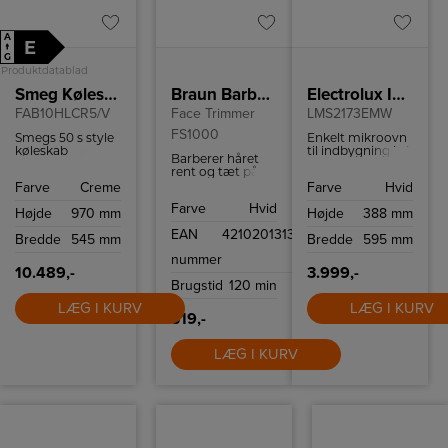
A
E
↑
G
Produktdatablad
Smeg Køleskab
Braun Barbering & Trimning
Electrolux Indbygningsmikroovn
FAB10HLCR5/V
Face Trimmer
LMS2173EMW
FS1000
Smegs 50 s style
Enkelt mikroovn
køleskab
til indbygning i et
Barberer håret
FAB10HLCR5/V
skab og har plads
rent og tæt på
har 135 l
til 17 liter.
huden, så det er
Farve
Creme
Farve
Hvid
kølekapacitet og
nemmere at
moderne
Farve
Hvid
lægge makeup.
Højde
970 mm
Højde
388 mm
teknologier som
effektivt LED-lys
EAN
4210201313908
Bredde
545 mm
Bredde
595 mm
og let afrimning.
Modellen er
nummer
venstrehængslet.
10.489,-
3.999,-
Brugstid
120 min
LÆG I KURV
LÆG I KURV
319,-
LÆG I KURV