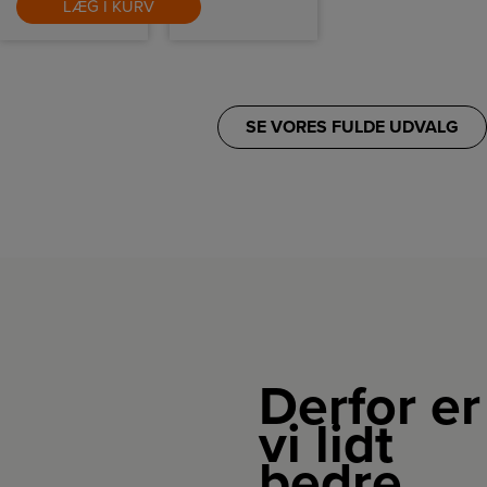
LÆG I KURV
SE VORES FULDE UDVALG
Derfor er
vi lidt
bedre