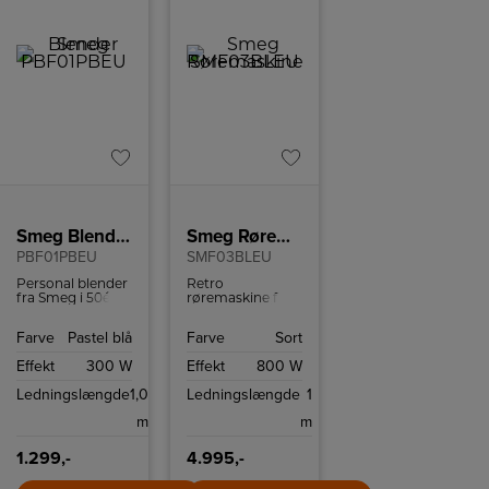
Smeg Blender
Smeg Røremaskine
PBF01PBEU
SMF03BLEU
Personal blender
Retro
fra Smeg i 50ér
røremaskine fra
stil med to
Smeg med 10
Bottles-To-Go og
hastighedsindstillinger
Farve
Pastel blå
Farve
Sort
to hastigheder.
og
sikkerhedsstop.
Effekt
300 W
Effekt
800 W
Ledningslængde
1,0
Ledningslængde
1
m
m
1.299,-
4.995,-