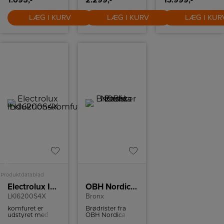
1.095,-
2.299,-
13.999,-
og ensartet ud i
rummet og med
LÆG I KURV
LÆG I KURV
LÆG I KUR
sin standard
fatning kan man
frit vælge den
ønskede
lysmængde.
Pendlens top er i
børstet metal og
med sort
stofkabel der
skaber en flot
kontrast til
lampen.
A
Produktdatablad
Electrolux Induktionskomfur
OBH Nordica Brødrister
LKI6200S4X
Bronx
komfuret er
Brødrister fra
udstyret med
OBH Nordica
børnesikring og
med syv