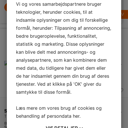
Vi og vores samarbejdspartnere bruger
1.199,-
LÆG I KURV
LÆG I KURV
teknologier, herunder cookies, til at
LÆG I KURV
indsamle oplysninger om dig til forskellige
formål, herunder: Tilpasning af annoncering,
bedre brugeroplevelse, funktionalitet,
statistik og marketing. Disse oplysninger
kan blive delt med annoncerings- og
analysepartnere, som kan kombinere dem
med data, du tidligere har givet dem eller
de har indsamlet gennem din brug af deres
tjenester. Ved at klikke på 'OK' giver du
samtykke til disse formål.
Læs mere om vores brug af cookies og
Smeg Brødrister
Smeg Håndmikser
Smeg Sodamaker SKC01EGM
behandling af persondata
her
.
TSF01RDEU
HMF01PKEU
SMEG
SKC01WHM
Brødrister fra
Smeg
Smeg i 50’er
Håndmikser
VIS
DETALJER