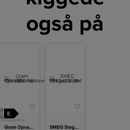
også på
A
E
↑
G
Produktdatablad
Gram Opvaskemaskine
SMEG Stegepande FPF2402CRM