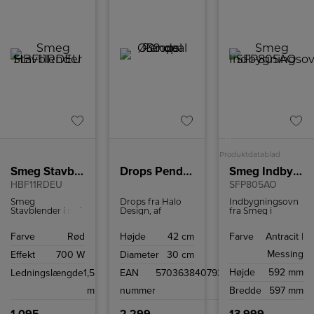
A
Produktdatablad
Smeg Stavblender
Drops Pendel Ø30 opal
Smeg Indbygningsovn
HBF11RDEU
SFP805AO
Smeg
Drops fra Halo
Indbygningsovn
Stavblender i rød.
Design, af
fra Smeg i
Michael
retrodesign med
Waltersdorff, er
pyrolyserens, 7
Farve
Rød
Højde
42 cm
Farve
Antracit |
en klassisk
madlavningsfunktio
pendel i opal
og 70 liters
Messing
Effekt
700 W
Diameter
30 cm
farvet glas,
ovnrum.
produceret i
Højde
592 mm
Ledningslængde
1,5
EAN
5703638407931
Europa, netop for
at kunne tilsikre
m
nummer
Bredde
597 mm
den gode
kvalitet. Lyset
bliver kastet flot