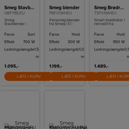
Smeg Stavblender
Smeg blender
Smeg Brødrister
HBF11BLEU
PBF01WHEU
TSF01WHEU
Smeg
Personlig blender
Smart brødrister i
Stavblender i sort
fra Smeg i 50ér
retrostil fra
farve.
stil med to
italienske Smeg.
Bottles-To-Go og
Brødristeren har
Farve
Sort
Farve
Hvid
Farve
Hvid
to hastigheder.
6
ristningsindstillinge
Effekt
700 W
Effekt
300 W
Effekt
950 W
og high-lift
funktion.
Ledningslængde
1,5
Ledningslængde
1,0
Ledningslængde
0,
m
m
1.095,-
1.199,-
1.489,-
LÆG I KURV
LÆG I KURV
LÆG I KUR