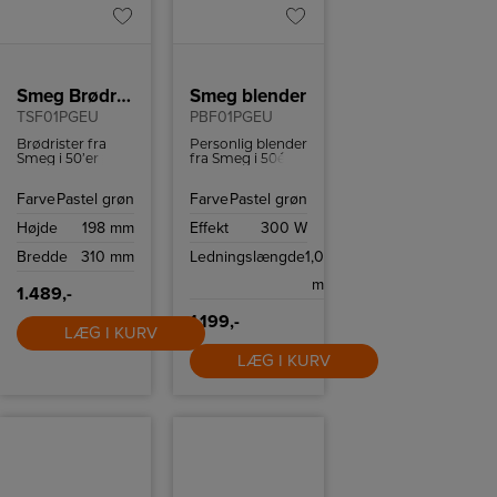
Smeg Brødrister
Smeg blender
TSF01PGEU
PBF01PGEU
Brødrister fra
Personlig blender
Smeg i 50’er
fra Smeg i 50ér
retrostil til to
stil med to
skiver brød.
Bottles-To-Go og
Farve
Pastel grøn
Farve
Pastel grøn
Brødristeren har
to hastigheder.
bagelfunktion,
Højde
198 mm
Effekt
300 W
optøningsfunktion
og 6
Bredde
310 mm
Ledningslængde
1,0
ristningsniveauer.
m
1.489,-
1.199,-
LÆG I KURV
LÆG I KURV