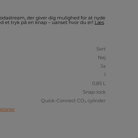
dastream, der giver dig mulighed for at nyde
d et tryk på en knap – uanset hvor du er!
Læs
Sort
Nej
Ja
1
:
0,85 L
Snap-lock
Quick-Connect CO₂ cylinder
ationer