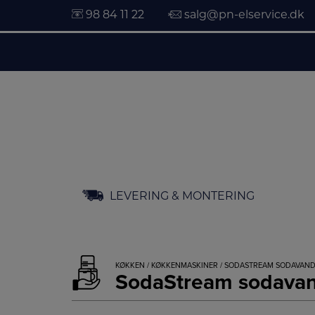
98 84 11 22
salg@pn-elservice.dk
Hop
LEVERING & MONTERING
til
indholdet
KØKKEN
/
KØKKENMASKINER
/ SODASTREAM SODAVAND
SodaStream sodavan