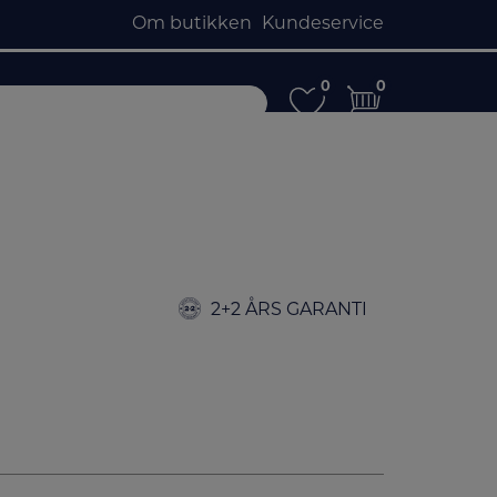
Om butikken
Kundeservice
0
0
0
0
2+2 ÅRS GARANTI