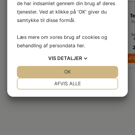
de har indsamlet gennem din brug af deres
tjenester. Ved at klikke på 'OK' giver du
samtykke til disse formål.
S
Sø
Læs mere om vores brug af cookies og
a
yn
behandling af persondata
her
.
2
fo
el
VIS
DETALJER
LÆG
i
u
h
er
JA
NEJ
OK
JA
NEJ
Se
NØDVENDIGE
PRÆFERENCER
AFVIS ALLE
te
JA
NEJ
JA
NEJ
MARKETING
STATISTIK