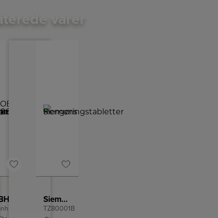
aterede varer
OBH Nordica Brødrister
Siemens Rengøringstabletter
nhattan
TZ80001B