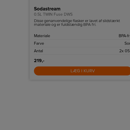
Sodastream
0.5L TWIN Fuse DWS
Disse genanvendelige flasker er lavet af slidstærkt
materiale og er fuldstændig BPA fri.
Materiale
BPA-fr
Farve
Sor
Antal
2x 05
219,-
LÆG I KURV