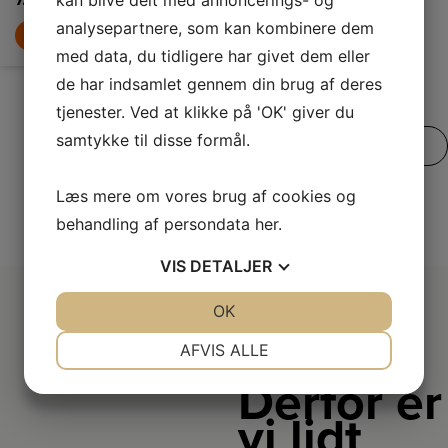
7.399,-
analysepartnere, som kan kombinere dem
LÆG I KURV
med data, du tidligere har givet dem eller
de har indsamlet gennem din brug af deres
tjenester. Ved at klikke på 'OK' giver du
samtykke til disse formål.
SE VORES FULDE UDVALG
Læs mere om vores brug af cookies og
behandling af persondata
her
.
VIS
DETALJER
JA
NEJ
OK
JA
NEJ
NØDVENDIGE
PRÆFERENCER
AFVIS ALLE
JA
NEJ
JA
NEJ
Derfor er
MARKETING
STATISTIK
vi lidt