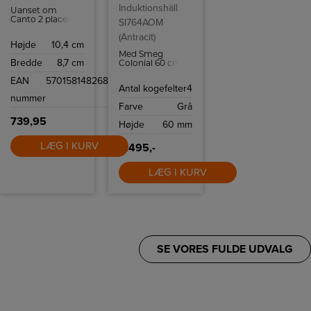
Induktionshäll
Uanset om
Canto 2 placeres
SI764AOM
inde eller ude,
(Antracit)
giver lampen en
Højde
10,4 cm
helt speciel
Med Smeg
lysoplevelse.
Bredde
8,7 cm
Colonial 60 cm
induktionskogeplade
EAN
5701581482685
SI764AOM kan
Antal kogefelter
4
du tilberede mad
nummer
på ingen tid
Farve
Grå
takket være 4
induktionszoner
739,95
Højde
60 mm
og flere intuitive
funktioner som
Quickstart og
LÆG I KURV
9.495,-
Powerboost.
LÆG I KURV
SE VORES FULDE UDVALG