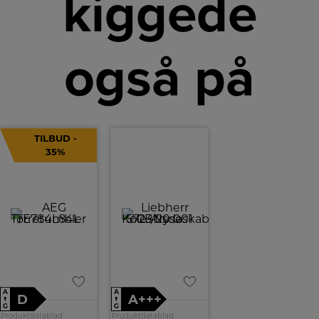
kiggede
også på
TILBUD -
35%
A
A
D
A+++
↑
↑
G
G
Produktdatablad
Produktdatablad