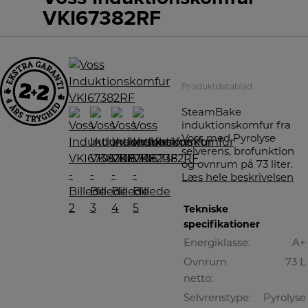
VKI67382RF
+
A
Produktdatablad
SteamBake
induktionskomfur fra
Voss med Pyrolyse
selverens, brofunktion
og ovnrum på 73 liter.
Læs hele beskrivelsen
Tekniske
specifikationer
Energiklasse:
A+
Ovnrum
73 L
netto:
Selvrenstype:
Pyrolyse