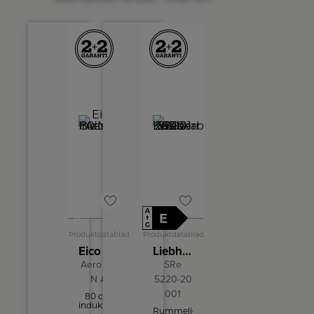
A
+
E
A
↑
G
Produktdatablad
Produktdatablad
Eico Induktionskogeplade
Liebherr Køleskab
Aero 80
SRe
N A
5220-20
001
80 cm
induktionskogeplade
Rummeligt