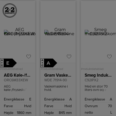
kombinerer
virksomheder.
denne trimmer
holdbarhed med
skarp præcision.
Det aftagelige
skær kan nemt
skylles under
vand for enkel
rengøring og
vedligeholdelse.
Den elektroniske
motor sikrer
kraftfuld ydeevne
med lavt
støjniveau.
A
A
E
A
A
↑
↑
G
G
Produktdatablad
Produktdatablad
Produktdatablad
AEG Køle-/fryseskab
Gram Vaskemaskine
Smeg Induktionskomfur
ORC6M33XEW
WDE 71914-90
C92IPX2
AEG
Vaskemaskine i
Med en stor 70
køle-/fryseskab
hvid.
liters ovn og en
med NoFrost.
Vaskekapacitet 9
mindre 35 liters
kg. Display med
ovn, begge
Energiklasse
E
Energiklasse
A
Energiklasse
A
tidsforskudt start
udstyret til at
og
håndtere en
Farve
Hvid
Farve
Hvid
Ovnrum
70
resttidsindikation.
varieret menu.
AutoDosePro for
Den store ovn er
netto
L
Højde
1860 mm
Højde
845 mm
automatisk
en varmluftsovn