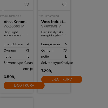
A
A
Produktdatablad
Produktdatablad
Voss Keramisk komfur
Voss Induktionskomfur
VKK60010HV
VKI60350HV
HighLight
Den katalytiske
kogepladen med
rengøringsfunktion
keramiske zoner
forhindrer snavs
opvarmes hurtigt
og fedt i at hobe
Energiklasse
A
Energiklasse
A
og jævnt og er
sig op i ovnen.
nem at rengøre.
Den
Ovnrum
73
Ovnrum
73
selvrensende
teknologi
netto
L
netto
L
aktiveres
automatisk ved
Selvrenstype
Clean
Selvrenstype
Katalyse
250°C og fjerner
madrester. Det er
emalje
ikke nødvendigt
7.299,-
at skrubbe.
6.599,-
LÆG I KURV
LÆG I KURV