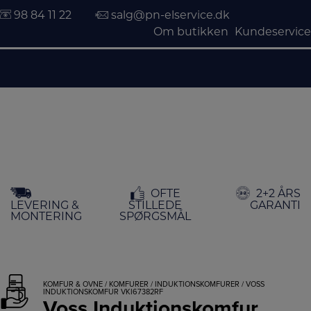
98 84 11 22
salg@pn-elservice.dk
Om butikken
Kundeservice
Hop
OFTE
2+2 ÅRS
til
LEVERING &
STILLEDE
GARANTI
indholdet
MONTERING
SPØRGSMÅL
KOMFUR & OVNE
/
KOMFURER
/
INDUKTIONSKOMFURER
/ VOSS
INDUKTIONSKOMFUR VKI67382RF
Voss Induktionskomfur