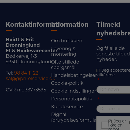
Kontaktinformation
Information
Tilmeld
nyhedsbr
Hvidt & Frit
Om butikken
Dronninglund
Og få alle de
Levering &
El & Hvidevarecenter
seneste tilbu
montering
Bødkervej 1-3
nyheder.
9330 Dronninglund
Ofte stillede
spørgsmål
Jeg acceptere
Tel:
98 84 11 22
vilkårene
Handelsbetingelser
salg@pn-elservice.dk
*
Cookie-politik
CVR nr.: 33773595
Cookie indstillinger
Persondatapolitik
*
Kundeservice
Digital
fortrydelsesformular
Jeg er
ikke en
robot