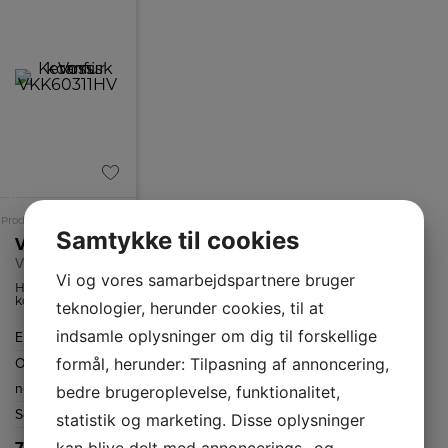
A
Produktdatablad
Samtykke til cookies
Voss Keramisk komfur
VKK60311HV
Vi og vores samarbejdspartnere bruger
HighLight
kogepladen med
teknologier, herunder cookies, til at
keramiske zoner
opvarmes hurtigt
indsamle oplysninger om dig til forskellige
Energiklasse
A
og jævnt og er
nem at rengøre.
formål, herunder: Tilpasning af annoncering,
Ovnrum
73
netto
L
bedre brugeroplevelse, funktionalitet,
Selvrenstype
Katalyse
statistik og marketing. Disse oplysninger
kan blive delt med annoncerings- og