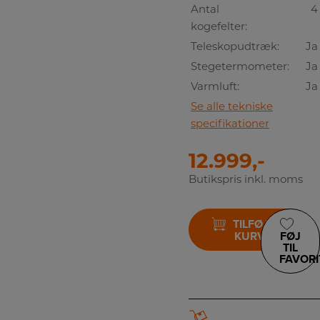
Antal
4
kogefelter:
Teleskopudtræk:
Ja
Stegetermometer:
Ja
Varmluft:
Ja
Se alle tekniske
specifikationer
12.999,-
Butikspris inkl. moms
TILFØJ TIL
KURV
FØJ
TIL
FAVORI