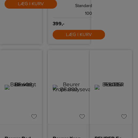
LÆG I KURV
Standard
100
399,-
LÆG I KURV