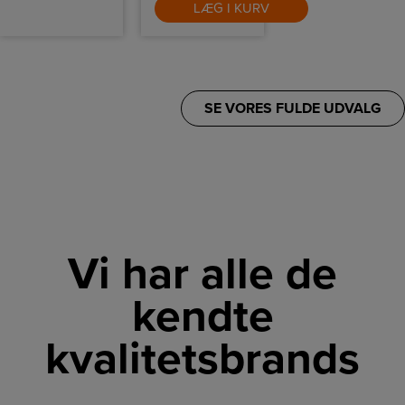
LÆG I KURV
hverdagsvask og
medfølger ikke.
holdbar ydeevne.
SE VORES FULDE UDVALG
Vi har alle de
kendte
kvalitetsbrands