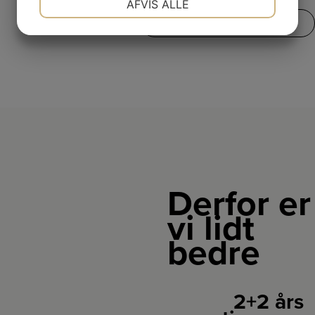
AFVIS ALLE
SE VORES FULDE UDVALG
JA
NEJ
JA
NEJ
MARKETING
STATISTIK
Derfor er
vi lidt
bedre
2+2 års