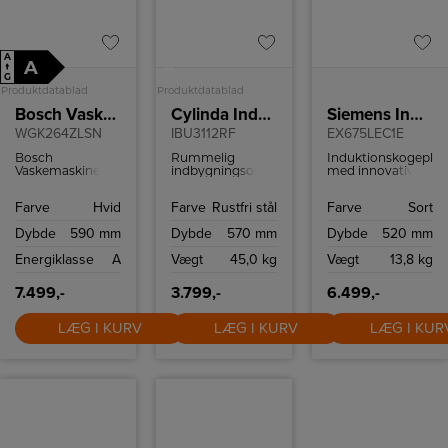
A
A
A
↑
G
Produktdatablad
Produktdatablad
Bosch Vaskemaskine
Cylinda Indbygningsovn
Siemens Induktionskogeplade
WGK264ZLSN
IBU3112RF
EX675LEC1E
Bosch
Rummelig
Induktionskogepla
Vaskemaskine
indbygningsovn
med innovativ
med 11 kilo
med en kapacitet
Dual lightSlider-
vasketøj.
på 77 liter og
betjening,
Farve
Hvid
Farve
Rustfri stål
Farve
Sort
forskellige
powerBoost-
ovnfunktioner.
funktion,
Dybde
590 mm
Dybde
570 mm
Dybde
520 mm
powerMove Plus
og fryingSensor
Energiklasse
A
Vægt
45,0 kg
Vægt
13,8 kg
Plus.
7.499,-
3.799,-
6.499,-
LÆG I KURV
LÆG I KURV
LÆG I KUR