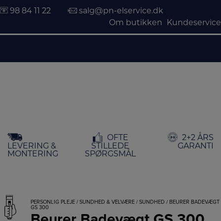
98 84 11 22
salg@pn-elservice.dk
Om butikken
Kundeservice
Hop
OFTE
2+2 ÅRS
til
LEVERING &
STILLEDE
GARANTI
indholdet
MONTERING
SPØRGSMÅL
PERSONLIG PLEJE
/
SUNDHED & VELVÆRE
/
SUNDHED
/ BEURER BADEVÆGT
GS 300
Beurer Badevægt GS 300