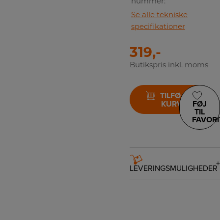
nummer:
Se alle tekniske
specifikationer
319,-
Butikspris inkl. moms
TILFØJ TIL
KURV
FØJ
TIL
FAVORI
LEVERINGSMULIGHEDER