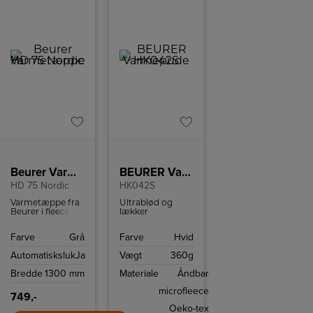
Beurer Varmetæppe
BEURER Varmepude
HD 75 Nordic
HK042S
Varmetæppe fra
Ultrablød og
Beurer i fleece
lækker
med 6
varmepude i
temperaturtilstande
øko-tex
Farve
Grå
Farve
Hvid
og auomatisk
microfleece, som
sluk efter 3 timer.
giver en
Automatisksluk
Ja
Vægt
360g
behagelig og
lunende varme
Bredde
1300 mm
Materiale
Åndbar
på de kolde dage.
Varmepuderne
microfleece
fra Beurer er i
749,-
højeste kvalitet.
Oeko-tex