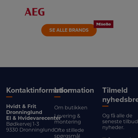
LINK
LINK
LINK
LINK
LINK
LINK
SE ALLE BRANDS
Kontaktinformation
Information
Tilmeld
nyhedsbr
Hvidt & Frit
Om butikken
Dronninglund
Og få alle de
Levering &
El & Hvidevarecenter
seneste tilbu
montering
Bødkervej 1-3
nyheder.
9330 Dronninglund
Ofte stillede
spørgsmål