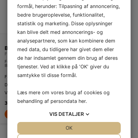
formål, herunder: Tilpasning af annoncering,
bedre brugeroplevelse, funktionalitet,
statistik og marketing. Disse oplysninger
kan blive delt med annoncerings- og
analysepartnere, som kan kombinere dem
Beurer Fodbad
med data, du tidligere har givet dem eller
FB 20
de har indsamlet gennem din brug af deres
Fodbad fra
Beurer med tre
tjenester. Ved at klikke på 'OK' giver du
funktioner til
pleje af ømme og
samtykke til disse formål.
Farve
Lyserød
trætte fødder.
Dybde
180 mm
Læs mere om vores brug af cookies og
Vægt
2,0 kg
behandling af persondata
her
.
399,-
VIS
DETALJER
LÆG I KURV
JA
NEJ
OK
JA
NEJ
NØDVENDIGE
PRÆFERENCER