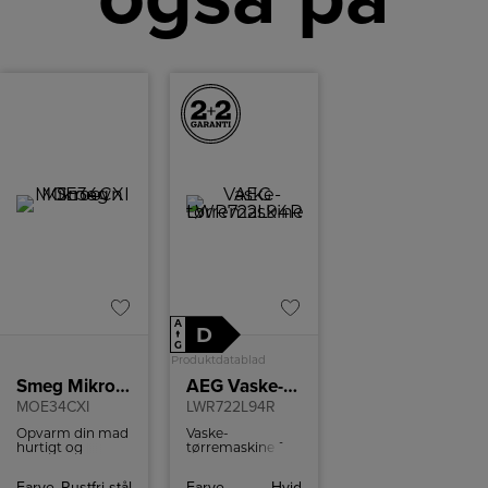
A
D
↑
G
Produktdatablad
Smeg Mikroovn
AEG Vaske-tørremaskine
MOE34CXI
LWR722L94R
Opvarm din mad
Vaske-
hurtigt og
tørremaskine fra
effektivt med
AEG med
denne Smeg
overdoseringskontrol,
Farve
Rustfri stål
Farve
Hvid