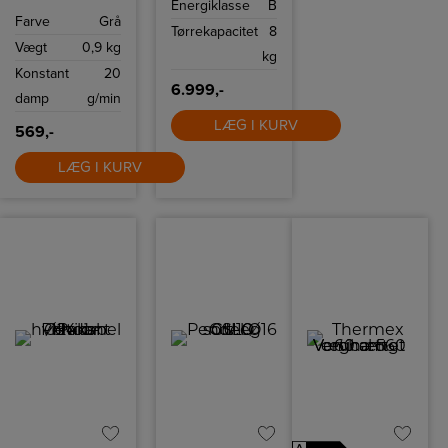
Energiklasse
B
Perfekt tørring til
er sikker at bruge
Farve
Grå
sarte tekstiler og
på alle stoffer.
Tørrekapacitet
8
høj
Vægt
0,9 kg
energieffektivitet.
kg
Konstant
20
6.999,-
damp
g/min
LÆG I KURV
569,-
LÆG I KURV
A