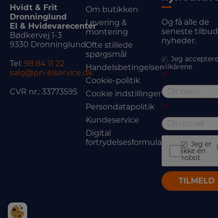
Hvidt & Frit
Om butikken
Dronninglund
Og få alle de
Levering &
El & Hvidevarecenter
seneste tilbu
montering
Bødkervej 1-3
nyheder.
9330 Dronninglund
Ofte stillede
spørgsmål
Jeg acceptere
Tel:
98 84 11 22
vilkårene
Handelsbetingelser
salg@pn-elservice.dk
*
Cookie-politik
CVR nr.: 33773595
Cookie indstillinger
Persondatapolitik
*
Kundeservice
Digital
fortrydelsesformular
Jeg er
ikke en
robot