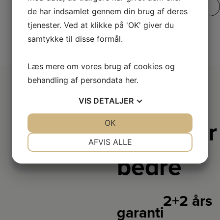
SE VORES FULDE UDVALG
de har indsamlet gennem din brug af deres
tjenester. Ved at klikke på 'OK' giver du
samtykke til disse formål.
Læs mere om vores brug af cookies og
behandling af persondata
her
.
VIS
DETALJER
JA
NEJ
OK
JA
NEJ
Derfor er
NØDVENDIGE
PRÆFERENCER
vi lidt
AFVIS ALLE
bedre
JA
NEJ
JA
NEJ
MARKETING
STATISTIK
2+2 års
garanti