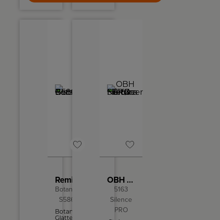
overalt
display,
på
non-slip
kroppen
silikoneoverflade
hurtigt,
og en
nemt og
vægtkapacitet
sikkert.
på 180
Barberbladene
kg.
kommer
aldrig i
kontakt
med
huden,
hvilket
gør, at
du
undgår
snitsår
samt
irriteret
og
følsom
hud.
Remington Glattejern
OBH Nordica Hårtørrer
Botanicals
5163
S5860
Silence
PRO
Botanicals
Glattejern