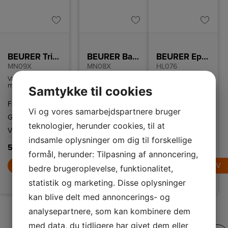
BEURER Trimmer
BEURER Barbermaskine
BEURER Epilator
MN09X
MN08X
HL076
Vandtæt
Vandtæt
Smart vandtæt
multigroomer
barbermaskine
2-i-1 epilator og
Samtykke til cookies
med 11
med fleksibelt
shaver, som
tilbehørsdele til
360 graders
effektivt fjerner
Farve
Sort
Farve
Sort
Farve
Hvid/lyserød
trimning og
hoved og
hår ved roden for
Vi og vores samarbejdspartnere bruger
barbering af alle
hurtigopladning,
længerevarende
Genopladelig
Ja
Genopladelig
Ja
Genopladelig
Ja
kropshår. Stort
som giver dig 10
effekt. 3 års
teknologier, herunder cookies, til at
genopladeligt
minutters brug
garanti.
Vandtæt
Ja
Opladningstid
1,5
Vandtæt
Ja
batteri, som
efter blot 5
rækker til 90
minutters
indsamle oplysninger om dig til forskellige
time
minutters brug. 3
opladning. 3 års
549,-
649,-
års garanti.
garanti.
formål, herunder: Tilpasning af annoncering,
599,-
LÆG I KURV
LÆG I KURV
bedre brugeroplevelse, funktionalitet,
LÆG I KURV
statistik og marketing. Disse oplysninger
kan blive delt med annoncerings- og
analysepartnere, som kan kombinere dem
med data, du tidligere har givet dem eller