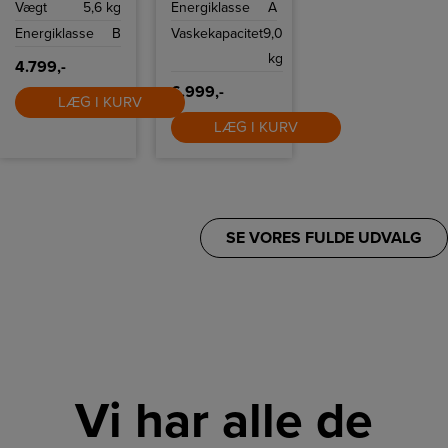
Vægt
5,6 kg
Energiklasse
A
kapacitet og op
driftsikker
til 1200 o/min. 6th
kvalitetsmotor.
Energiklasse
B
Vaskekapacitet
9,0
Sense optimerer
forbrug,
kg
FreshCare holder
4.799,-
tøjet friskt, og
soft opening
6.999,-
samt udskudt
LÆG I KURV
start øger
LÆG I KURV
komforten.
SE VORES FULDE UDVALG
Vi har alle de