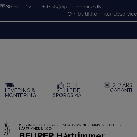
98 84 11 22
salg@pn-elservice.dk
Om butikken
Kundeservice
Hop
OFTE
2+2 ÅRS
til
LEVERING &
STILLEDE
GARANTI
indholdet
MONTERING
SPØRGSMÅL
PERSONLIG PLEJE
/
BARBERING & TRIMNING
/
TRIMMERE
/ BEURER
HÅRTRIMMER MN05X
BEURER Hårtrimmer