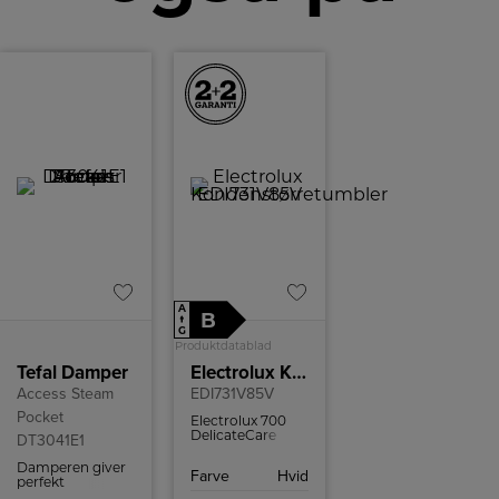
A
B
↑
G
Produktdatablad
Tefal Damper
Electrolux Kondenstørretumbler
Access Steam
EDI731V85V
Pocket
Electrolux 700
DelicateCare
DT3041E1
tørretumbler
med
Damperen giver
Farve
Hvid
varmepumpeteknologi
perfekt
og WiFi-styring.
hverdagsbrug og