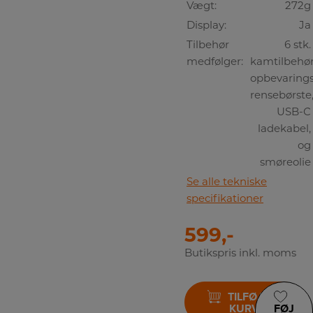
Vægt:
272g
Display:
Ja
Tilbehør
6 stk.
medfølger:
kamtilbehør
opbevarings
rensebørste
USB-C
ladekabel,
og
smøreolie
Se alle tekniske
specifikationer
599,-
Butikspris inkl. moms
TILFØJ TIL
KURV
FØJ